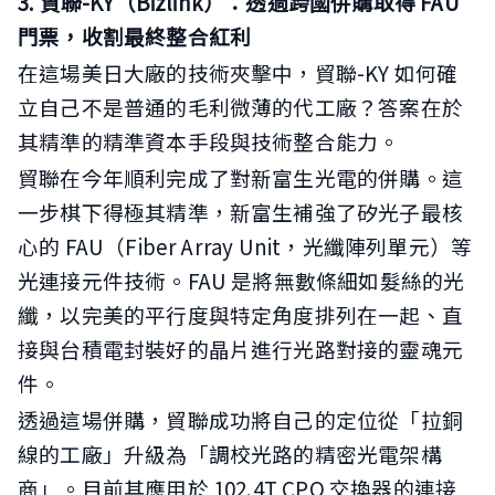
3. 貿聯-KY（Bizlink）：透過跨國併購取得 FAU
門票，收割最終整合紅利
在這場美日大廠的技術夾擊中，貿聯-KY 如何確
立自己不是普通的毛利微薄的代工廠？答案在於
其精準的精準資本手段與技術整合能力。
貿聯在今年順利完成了對新富生光電的併購。這
一步棋下得極其精準，新富生補強了矽光子最核
心的 FAU（Fiber Array Unit，光纖陣列單元）等
光連接元件技術。FAU 是將無數條細如髮絲的光
纖，以完美的平行度與特定角度排列在一起、直
接與台積電封裝好的晶片進行光路對接的靈魂元
件。
透過這場併購，貿聯成功將自己的定位從「拉銅
線的工廠」升級為「調校光路的精密光電架構
商」。目前其應用於 102.4T CPO 交換器的連接