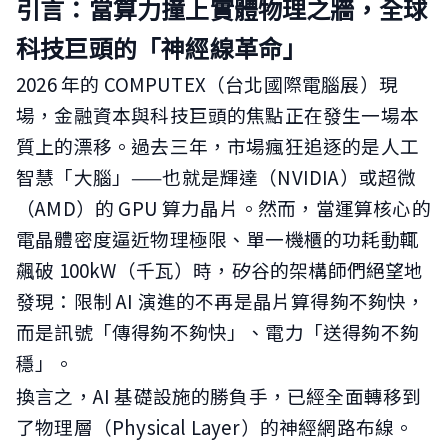
引言：當算力撞上實體物理之牆，全球
科技巨頭的「神經線革命」
2026 年的 COMPUTEX（台北國際電腦展）現
場，金融資本與科技巨頭的焦點正在發生一場本
質上的漂移。過去三年，市場瘋狂追逐的是人工
智慧「大腦」——也就是輝達（NVIDIA）或超微
（AMD）的 GPU 算力晶片。然而，當運算核心的
電晶體密度逼近物理極限、單一機櫃的功耗動輒
飆破 100kW（千瓦）時，矽谷的架構師們絕望地
發現：限制 AI 演進的不再是晶片算得夠不夠快，
而是訊號「傳得夠不夠快」、電力「送得夠不夠
穩」。
換言之，AI 基礎設施的勝負手，已經全面轉移到
了物理層（Physical Layer）的神經網路布線。