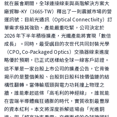
就在展會期間，全球連接線束與高階解決方案大
廠貿聯-KY（3665-TW）釋出了一則震撼市場的營
運訊號：目前光通訊（Optical Connectivity）訂
單需求極其強勁、產能嚴重吃緊，公司決定於
2026 年下半年積極擴產，光纖產能將實現「數倍
成長」。同時，最受瞩目的次世代共同封裝光學
（CPO, Co-Packaged Optics）交換器線束進度
略優於預期，已正式送樣給全球一線客戶認證。
這不單是一家台股上市公司的擴產公告，它背後
揭示的是整個美股、台股到日股科技價值鏈的結
構性翻轉。當傳輸瓶頸與電力功耗撞上物理之
牆，誰能牽起這條「高毛利的神經線」，誰就能
在雲端半導體瘋狂通膨的時代，實質收割最豐厚
的資本紅利。本文將深度拆解這場由「光進銅
退」與「超高功率重電」交織而成的全球跨國科