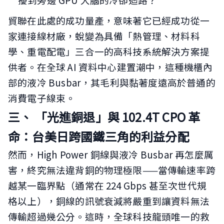
貿聯在此處的成功量產，意味著它已經成功從一
家連接線材廠，蛻變為具備「熱管理、材料科
學、重電配電」三合一的高科技系統解決方案提
供者。在全球 AI 資料中心建置潮中，這種機櫃內
部的液冷 Busbar，其毛利與黏著度遠高於普通的
消費電子線束。
三、 「光進銅退」與 102.4T CPO 革
命：台美日跨國鐵三角的利益分配
然而，High Power 銅線與液冷 Busbar 再怎麼厲
害，終究無法違背銅的物理極限——當傳輸速率跨
越某一臨界點（通常在 224 Gbps 甚至次世代規
格以上），銅線的訊號衰減將嚴重到讓資料無法
傳輸超過幾公分。這時，全球科技龍頭唯一的救