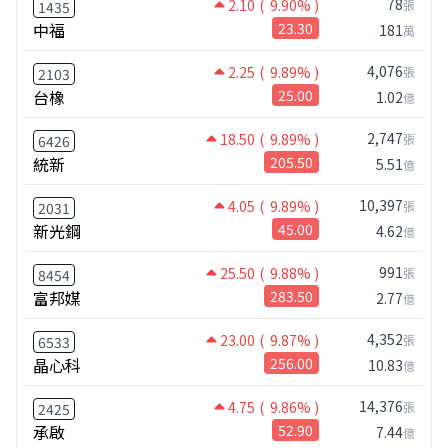
78
2.10
( 9.90% )
張
1435
中福
23.30
181
萬
4,076
2.25
( 9.89% )
張
2103
台橡
25.00
1.02
億
2,747
18.50
( 9.89% )
張
6426
統新
205.50
5.51
億
10,397
4.05
( 9.89% )
張
2031
新光鋼
45.00
4.62
億
991
25.50
( 9.88% )
張
8454
富邦媒
283.50
2.77
億
4,352
23.00
( 9.87% )
張
6533
晶心科
256.00
10.83
億
14,376
4.75
( 9.86% )
張
2425
承啟
52.90
7.44
億