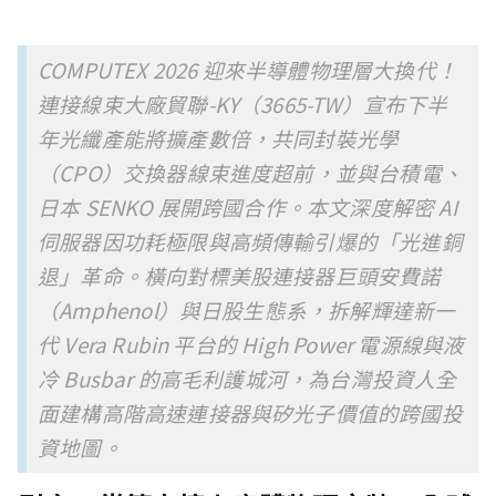
COMPUTEX 2026 迎來半導體物理層大換代！
連接線束大廠貿聯-KY（3665-TW）宣布下半
年光纖產能將擴產數倍，共同封裝光學
（CPO）交換器線束進度超前，並與台積電、
日本 SENKO 展開跨國合作。本文深度解密 AI
伺服器因功耗極限與高頻傳輸引爆的「光進銅
退」革命。橫向對標美股連接器巨頭安費諾
（Amphenol）與日股生態系，拆解輝達新一
代 Vera Rubin 平台的 High Power 電源線與液
冷 Busbar 的高毛利護城河，為台灣投資人全
面建構高階高速連接器與矽光子價值的跨國投
資地圖。