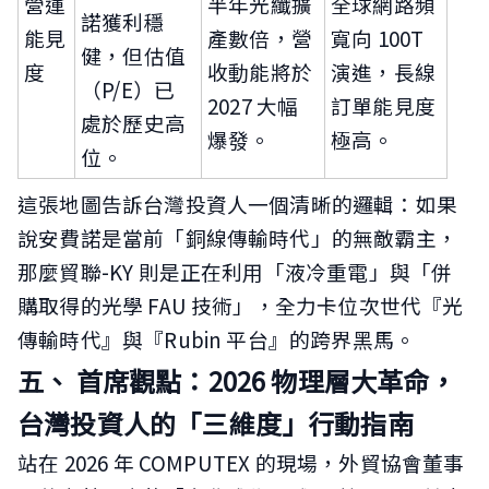
營運
半年光纖擴
全球網路頻
諾獲利穩
能見
產數倍，營
寬向 100T
健，但估值
度
收動能將於
演進，長線
（P/E）已
2027 大幅
訂單能見度
處於歷史高
爆發。
極高。
位。
這張地圖告訴台灣投資人一個清晰的邏輯：如果
說安費諾是當前「銅線傳輸時代」的無敵霸主，
那麼貿聯-KY 則是正在利用「液冷重電」與「併
購取得的光學 FAU 技術」，全力卡位次世代『光
傳輸時代』與『Rubin 平台』的跨界黑馬。
五、 首席觀點：2026 物理層大革命，
台灣投資人的「三維度」行動指南
站在 2026 年 COMPUTEX 的現場，外貿協會董事