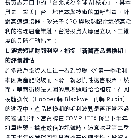
長黃志芳口中的「台北成為全球 AI 核心」，其本
質是一場美日台三地資本與技術的重新對齊。針
對高速連接器、矽光子 CPO 與散熱配電這條高毛
利的物理層產業鏈，台灣投資人應建立以下三維
度的具體行動指南：
1. 穿透短期財報利空，捕捉「新舊產品轉換期」
的評價錯估
許多散戶投資人往往一看到貿聯-KY 第一季毛利
率因為產能爬坡而下滑，就恐慌性拋售股票。然
而，華爾街與法人圈的思考邏輯恰恰相反：在 AI
硬體換代（Hopper 轉 Blackwell 再轉 Rubin）
的進程中，產品轉換期的毛利波動是再正常不過
的物理規律。當貿聯在 COMPUTEX 釋出下半年
訂單吃緊、擴產數倍的訊號時，這意味著第二季
與下半年的營運回溫具有極高的確定性。投資人