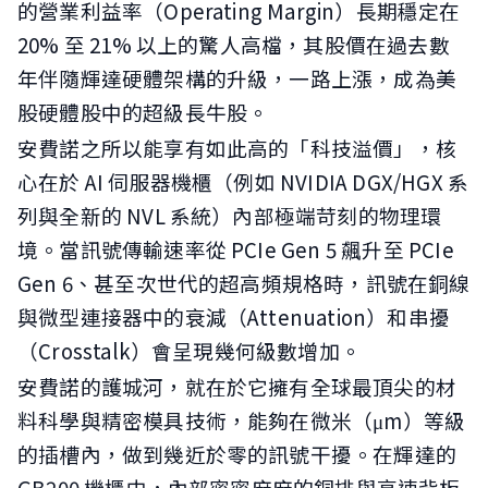
的營業利益率（Operating Margin）長期穩定在
20% 至 21% 以上的驚人高檔，其股價在過去數
年伴隨輝達硬體架構的升級，一路上漲，成為美
股硬體股中的超級長牛股。
安費諾之所以能享有如此高的「科技溢價」，核
心在於 AI 伺服器機櫃（例如 NVIDIA DGX/HGX 系
列與全新的 NVL 系統）內部極端苛刻的物理環
境。當訊號傳輸速率從 PCIe Gen 5 飆升至 PCIe
Gen 6、甚至次世代的超高頻規格時，訊號在銅線
與微型連接器中的衰減（Attenuation）和串擾
（Crosstalk）會呈現幾何級數增加。
安費諾的護城河，就在於它擁有全球最頂尖的材
料科學與精密模具技術，能夠在微米（μm）等級
的插槽內，做到幾近於零的訊號干擾。在輝達的
GB200 機櫃中，內部密密麻麻的銅排與高速背板