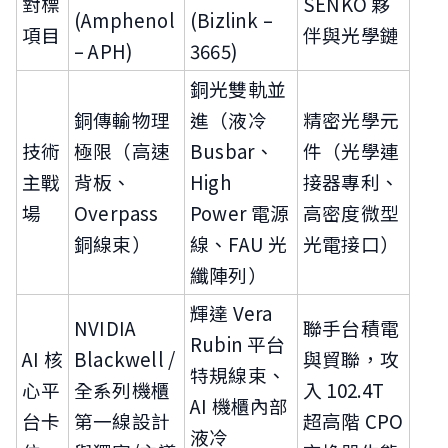
對標
SENKO 夥
(Amphenol
(Bizlink –
項目
伴與光學鏈
– APH)
3665)
銅光雙軌並
銅傳輸物理
進（液冷
精密光學元
技術
極限（高速
Busbar、
件（光學連
主戰
背板、
High
接器專利、
場
Overpass
Power 電源
高密度微型
銅線束）
線、FAU 光
光電接口）
纖陣列）
輝達 Vera
NVIDIA
聯手台積電
Rubin 平台
AI 核
Blackwell /
與貿聯，攻
特規線束、
心平
全系列機櫃
入 102.4T
AI 機櫃內部
台卡
第一線設計
超高階 CPO
液冷