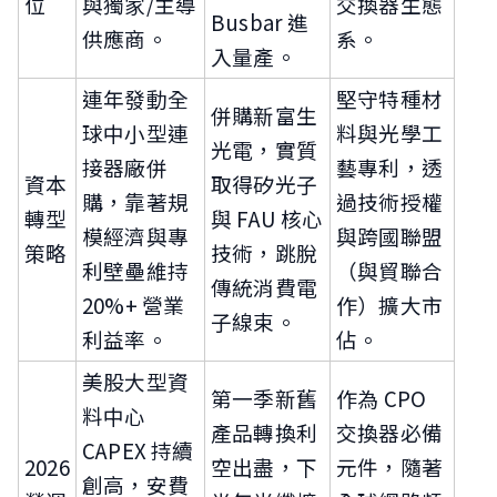
位
與獨家/主導
交換器生態
Busbar 進
供應商。
系。
入量產。
連年發動全
堅守特種材
併購新富生
球中小型連
料與光學工
光電，實質
接器廠併
藝專利，透
資本
取得矽光子
購，靠著規
過技術授權
轉型
與 FAU 核心
模經濟與專
與跨國聯盟
策略
技術，跳脫
利壁壘維持
（與貿聯合
傳統消費電
20%+ 營業
作）擴大市
子線束。
利益率。
佔。
美股大型資
第一季新舊
作為 CPO
料中心
產品轉換利
交換器必備
CAPEX 持續
2026
空出盡，下
元件，隨著
創高，安費