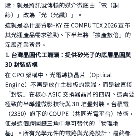
贖，就是將訊號傳輸的媒介徹底由「電（銅
線）」改為「光（光纖）」。
這就是為什麼貿聯-KY 在 COMPUTEX 2026 宣布
其光通產品需求強勁、下半年將「擴產數倍」的
深層產業背景。
1. 台灣晶圓代工龍頭：提供矽光子的底層晶圓與
3D 封裝結構
在 CPO 架構中，光電轉換晶片（Optical
Engine）不再是放在主機板的遠端，而是被直接
「封裝」在核心 ASIC 交換器晶片的四周。這需要
極致的半導體微影技術與 3D 堆疊封裝。台積電
（2330）旗下的 COUPE（共同光電平台）技術，
便是這個跨國鐵三角中無可替代的「物理地
基」。所有光學元件的電路與光路設計，最終都