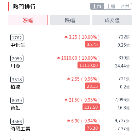
熱門排行
上市
上櫃
合併
漲幅
跌幅
成交值
722
3.25
( 10.00% )
張
1762
中化生
35.75
0.26
億
310
1010.00
( 10.00% )
張
2059
川湖
11110.00
34.44
億
721
2.55
( 9.96% )
張
3518
柏騰
28.15
0.2
億
7,096
21.50
( 9.95% )
張
8039
台虹
237.50
16.8
億
9,727
6.90
( 9.94% )
張
4566
時碩工業
76.30
7.37
億