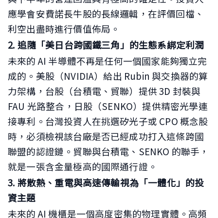
應學會安費諾長牛股的長線邏輯，在評價回檔、
利空出盡時進行價值佈局。
2. 追隨「美日台跨國鐵三角」的生態系綁定利潤
未來的 AI 半導體不再是任何一個國家能夠獨立完
成的。美股（NVIDIA）給出 Rubin 與交換器的算
力架構，台股（台積電、貿聯）提供 3D 封裝與
FAU 光路整合，日股（SENKO）提供精密光學連
接專利。台灣投資人在挑選矽光子或 CPO 概念股
時，必須檢視該台廠是否已經成功打入這條跨國
聯盟的認證鏈。貿聯與台積電、SENKO 的聯手，
就是一張含金量極高的國際通行證。
3. 將散熱、重電與高速傳輸視為「一體化」的投
資主題
未來的 AI 機櫃是一個高度密集的物理實體。高頻