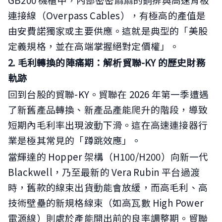
連接線（Overpass Cables），有極高的產值是
由安費諾獨家或主要供應。這就是典型的「美股
定義規格，並在高端掌握絕對定價權」。
2. 毛利轉換的陣痛期：解析貿聯-KY 的歷史財務
軌跡
回到台股的貿聯-KY。貿聯在 2026 年第一季遭遇
了新舊產品轉換、新產品產能爬升的階段，導致
短期內毛利率出現波動下滑。這在高速連接器行
業是極其常見的「蹲跳效應」。
當輝達的 Hopper 架構（H100/H200）向新一代
Blackwell，乃至最新的 Vera Rubin 平台過渡
時，舊款的線束出貨動能會放緩，而高毛利、高
技術壁壘的新規格線束（如高瓦數 High Power
電源線）則處於產能開出前的良率調整期。貿聯