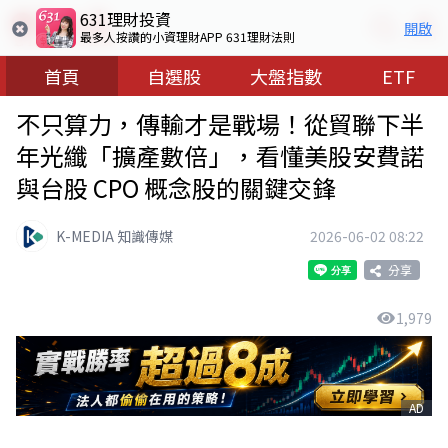
631理財投資
開啟
最多人按讚的小資理財APP 631理財法則
首頁
自選股
大盤指數
ETF
不只算力，傳輸才是戰場！從貿聯下半
年光纖「擴產數倍」，看懂美股安費諾
與台股 CPO 概念股的關鍵交鋒
K-MEDIA 知識傳媒
2026-06-02 08:22
分享
1,979
AD