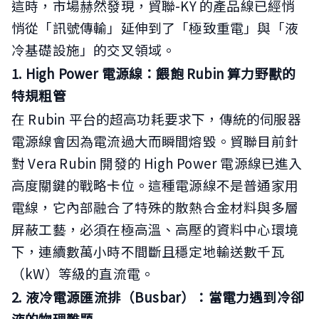
這時，市場赫然發現，貿聯-KY 的產品線已經悄
悄從「訊號傳輸」延伸到了「極致重電」與「液
冷基礎設施」的交叉領域。
1. High Power 電源線：餵飽 Rubin 算力野獸的
特規粗管
在 Rubin 平台的超高功耗要求下，傳統的伺服器
電源線會因為電流過大而瞬間熔毀。貿聯目前針
對 Vera Rubin 開發的 High Power 電源線已進入
高度關鍵的戰略卡位。這種電源線不是普通家用
電線，它內部融合了特殊的散熱合金材料與多層
屏蔽工藝，必須在極高溫、高壓的資料中心環境
下，連續數萬小時不間斷且穩定地輸送數千瓦
（kW）等級的直流電。
2. 液冷電源匯流排（Busbar）：當電力遇到冷卻
液的物理難題