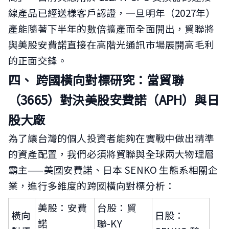
線產品已經送樣客戶認證，一旦明年（2027年）
產能隨著下半年的數倍擴產而全面開出，貿聯將
與美股安費諾直接在高階光通訊市場展開高毛利
的正面交鋒。
四、 跨國橫向對標研究：當貿聯
（3665）對決美股安費諾（APH）與日
股大廠
為了讓台灣的個人投資者能夠在實戰中做出精準
的資產配置，我們必須將貿聯與全球兩大物理層
霸主——美國安費諾、日本 SENKO 生態系相關企
業，進行多維度的跨國橫向對標分析：
美股：安費
台股：貿
橫向
日股：
諾
聯-KY