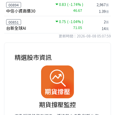
0.83
( -1.74% )
2,967
00894
張
中信小資高價30
46.67
1.39
億
0.75
( -1.04% )
2
00851
張
台新全球AI
71.05
14
萬
更新時間：2026-08-08 05:07:59
精選股市資訊
期貨撐壓監控