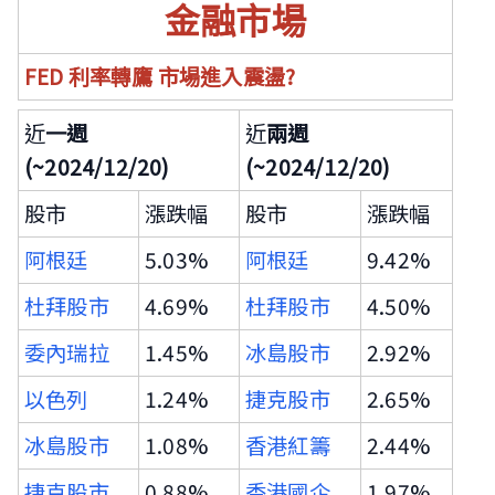
金融市場
FED
利率轉鷹 市場進入震盪?
近
一週
近
兩週
(~2024/12/20)
(~2024/12/20)
股市
漲跌幅
股市
漲跌幅
阿根廷
5.03%
阿根廷
9.42%
杜拜股市
4.69%
杜拜股市
4.50%
委內瑞拉
1.45%
冰島股市
2.92%
以色列
1.24%
捷克股市
2.65%
冰島股市
1.08%
香港紅籌
2.44%
捷克股市
0.88%
香港國企
1.97%