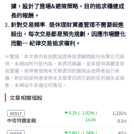
據，設計了進場&避險策略，目的追求穩健成
長的報酬。
針對交易頻率
退休理財資產管理不需要殺進
殺出，每次交易都是預先規劃，因應市場變化
而動… 紀律交易追求複利。
☞警語：本文章內容由凱旭證券投資顧問股份有限公司提
供，本網站所刊登內容，係資訊揭露，並非提供具體意見
或建議。使用者使用本文章資訊的風險由使用者自行承
擔。對於因使用者使用本文章資訊而引起的任何損失或損
害，本網站不承擔任何責任。
文章相關個股
0.25
( -1.02% )
1,232
00917
張
中信特選金融
24.09
0.3
億
0.80
( -1.24% )
47
00668
張