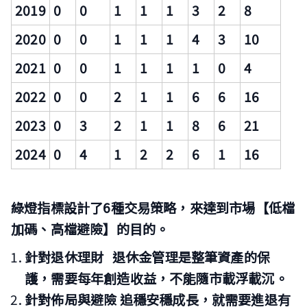
2019
0
0
1
1
1
3
2
8
2020
0
0
1
1
1
4
3
10
2021
0
0
1
1
1
1
0
4
2022
0
0
2
1
1
6
6
16
2023
0
3
2
1
1
8
6
21
2024
0
4
1
2
2
6
1
16
綠燈指標設計了6種交易策略，來達到市場【低檔
加碼、高檔避險】的目的。
針對退休理財
退休金管理是整筆資產的保
護，需要每年創造收益，不能隨市載浮載沉。
針對佈局與避險
追穩安穩成長，就需要進退有