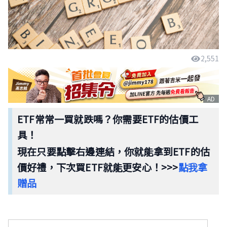
2,551
AD
ETF常常一買就跌嗎？
你需要ETF的估價工
具！
現在只要點擊右邊連結，你就能拿到ETF的估
價好禮，下次買ETF就能更安心！>>>
點我拿
贈品