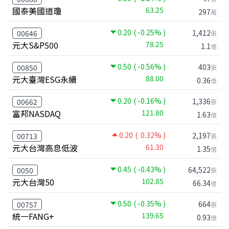
國泰美國道瓊
63.25
297
萬
0.20
( -0.25% )
1,412
00646
張
元大S&P500
78.25
1.1
億
0.50
( -0.56% )
403
00850
張
元大臺灣ESG永續
88.00
0.36
億
0.20
( -0.16% )
1,336
00662
張
富邦NASDAQ
121.80
1.63
億
0.20
( 0.32% )
2,197
00713
張
元大台灣高息低波
61.30
1.35
億
0.45
( -0.43% )
64,522
0050
張
元大台灣50
102.85
66.34
億
0.50
( -0.35% )
664
00757
張
統一FANG+
139.65
0.93
億