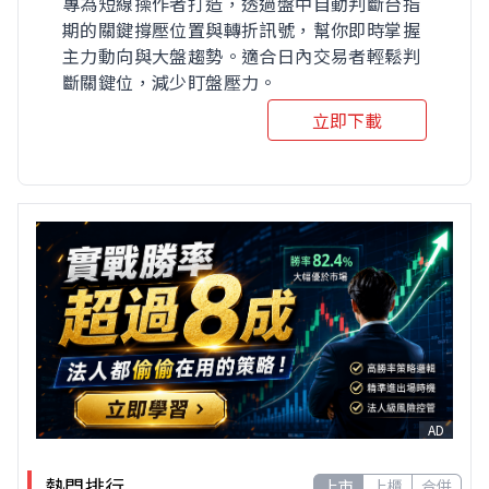
專為短線操作者打造，透過盤中自動判斷台指
期的關鍵撐壓位置與轉折訊號，幫你即時掌握
主力動向與大盤趨勢。適合日內交易者輕鬆判
斷關鍵位，減少盯盤壓力。
立即下載
AD
熱門排行
上市
上櫃
合併