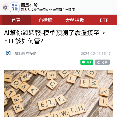
簡單存股
最多人按讚的存股APP 存股買在合理價
首頁
自選股
大盤指數
ETF
AI幫你顧週報-模型預測了震盪接至 ，
ETF該如何管?
凱旭證券投顧
2024-12-23 16:47
分享