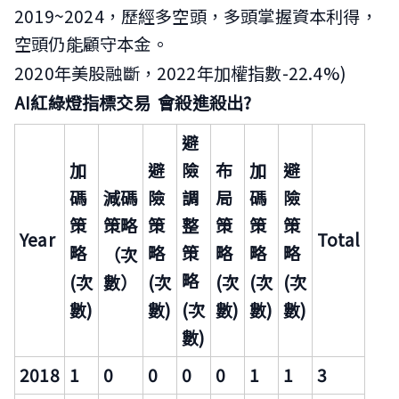
2019~2024，歷經多空頭，多頭掌握資本利得，
空頭仍能顧守本金。
2020年美股融斷，2022年加權指數-22.4%)
AI
紅綠燈指標交易 會殺進殺出?
避
加
避
險
布
加
避
碼
減碼
險
調
局
碼
險
策
策略
策
整
策
策
策
Year
Total
略
略
策
略
略
略
（次
略
(
次
數）
(
次
(
次
(
次
(
次
數)
數)
(
次
數)
數)
數)
數)
2018
1
0
0
0
0
1
1
3