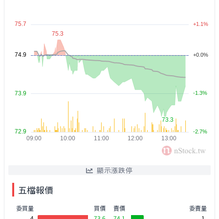
顯示漲跌停
五檔報價
委買量
買價
賣價
委賣量
4
73.6
74.1
1