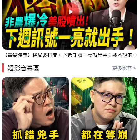
【貪婪時間】格局要打開，下週訊號一亮就出手！我不說的話還真一堆人不知道！｜錢進大趨勢 Mr.智霖 陳 2026/08/08
短影音專區
更多影音 >