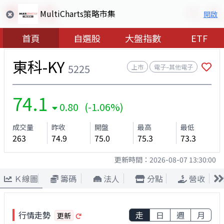
MultiCharts策略市集
開啟
首頁
自選股
大盤指數
ETF
東科-KY
5225
上市
電子–其他電子
74.1
0.80 (-1.06%)
成交量
昨收
開盤
最高
最低
263
74.9
75.0
75.3
73.3
更新時間：
2026-08-07 13:30:00
Ｋ線圖
籌碼
法人
分點
營收
行情走勢
走
日
週
月
更新