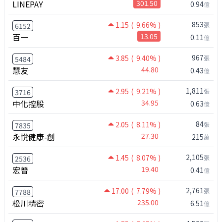
LINEPAY
301.50
0.94
億
853
1.15
( 9.66% )
張
6152
百一
13.05
0.11
億
967
3.85
( 9.40% )
張
5484
慧友
44.80
0.43
億
1,811
2.95
( 9.21% )
張
3716
中化控股
34.95
0.63
億
84
2.05
( 8.11% )
張
7835
永悅健康-創
27.30
215
萬
2,105
1.45
( 8.07% )
張
2536
宏普
19.40
0.41
億
2,761
17.00
( 7.79% )
張
7788
松川精密
235.00
6.51
億