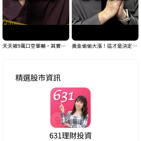
天天被9萬口空單嚇，其實你盯錯地方了｜Mr.Jimmy高志銘 #台股 #外資期貨 #融資
黃金偷偷大漲！這才是決定台股生死的「真風向球」！｜Mr.Jimmy高志銘 #黃金 #美元指數 #聯準會
精選股市資訊
631理財投資