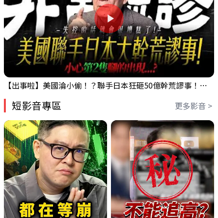
【出事啦】美國淪小偷！？聯手日本狂砸50億幹荒謬事！美元急殺黃金噴發，外資準備血洗台股！？｜ Mr.永年 李｜ 盤後講股 Mr.永年 李 2026 / 08 / 06
短影音專區
更多影音 >