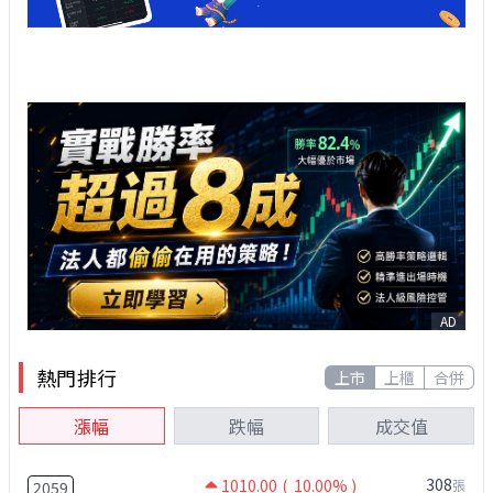
AD
熱門排行
上市
上櫃
合併
漲幅
跌幅
成交值
308
1010.00
( 10.00% )
張
2059