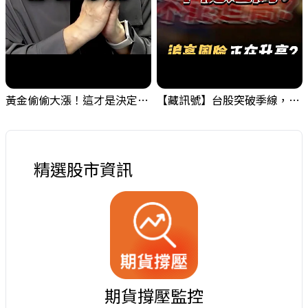
黃金偷偷大漲！這才是決定台股生死的「真風向球」！｜Mr.Jimmy高志銘 #黃金 #美元指數 #聯準會
【藏訊號】台股突破季線，週一我提醒了這個關鍵訊號
精選股市資訊
期貨撐壓監控