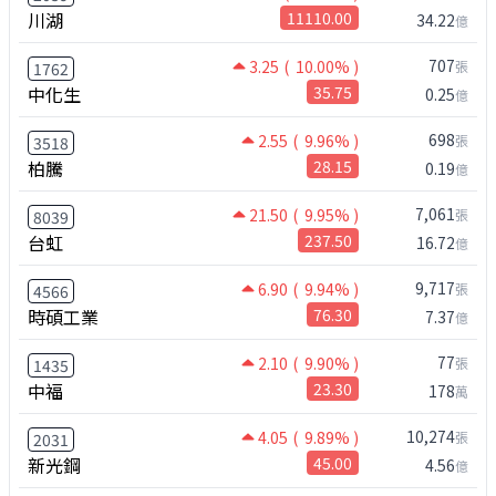
川湖
11110.00
34.22
億
707
3.25
( 10.00% )
張
1762
中化生
35.75
0.25
億
698
2.55
( 9.96% )
張
3518
柏騰
28.15
0.19
億
7,061
21.50
( 9.95% )
張
8039
台虹
237.50
16.72
億
9,717
6.90
( 9.94% )
張
4566
時碩工業
76.30
7.37
億
77
2.10
( 9.90% )
張
1435
中福
23.30
178
萬
10,274
4.05
( 9.89% )
張
2031
新光鋼
45.00
4.56
億