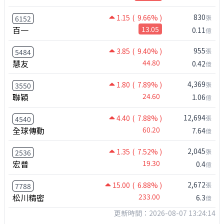
830
1.15
( 9.66% )
張
6152
百一
13.05
0.11
億
955
3.85
( 9.40% )
張
5484
慧友
44.80
0.42
億
4,369
1.80
( 7.89% )
張
3550
聯穎
24.60
1.06
億
12,694
4.40
( 7.88% )
張
4540
全球傳動
60.20
7.64
億
2,045
1.35
( 7.52% )
張
2536
宏普
19.30
0.4
億
2,672
15.00
( 6.88% )
張
7788
松川精密
233.00
6.3
億
更新時間：2026-08-07 13:24:14