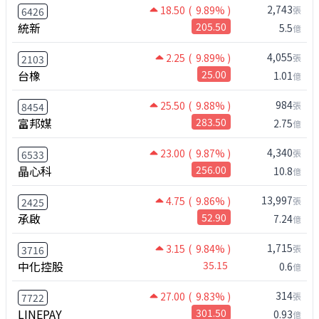
2,743
18.50
( 9.89% )
張
6426
統新
205.50
5.5
億
4,055
2.25
( 9.89% )
張
2103
台橡
25.00
1.01
億
984
25.50
( 9.88% )
張
8454
富邦媒
283.50
2.75
億
4,340
23.00
( 9.87% )
張
6533
晶心科
256.00
10.8
億
13,997
4.75
( 9.86% )
張
2425
承啟
52.90
7.24
億
1,715
3.15
( 9.84% )
張
3716
中化控股
35.15
0.6
億
314
27.00
( 9.83% )
張
7722
LINEPAY
301.50
0.93
億