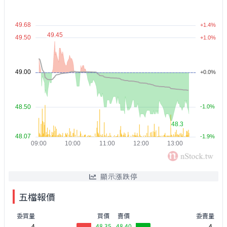
顯示漲跌停
五檔報價
委買量
買價
賣價
委賣量
4
48.35
48.40
4