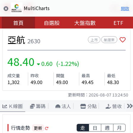
MultiCharts
開啟
首頁
自選股
大盤指數
ETF
亞航
2630
上市
航運業
48.40
0.60 (-1.22%)
成交量
昨收
開盤
最高
最低
1,302
49.00
49.00
49.45
48.30
更新時間：
2026-08-07 13:24:50
Ｋ線圖
籌碼
法人
分點
營收
行情走勢
走
日
週
月
更新