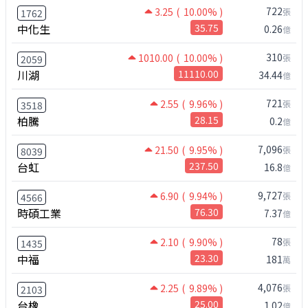
722
3.25
( 10.00% )
張
1762
中化生
35.75
0.26
億
310
1010.00
( 10.00% )
張
2059
川湖
11110.00
34.44
億
721
2.55
( 9.96% )
張
3518
柏騰
28.15
0.2
億
7,096
21.50
( 9.95% )
張
8039
台虹
237.50
16.8
億
9,727
6.90
( 9.94% )
張
4566
時碩工業
76.30
7.37
億
78
2.10
( 9.90% )
張
1435
中福
23.30
181
萬
4,076
2.25
( 9.89% )
張
2103
台橡
25.00
1.02
億