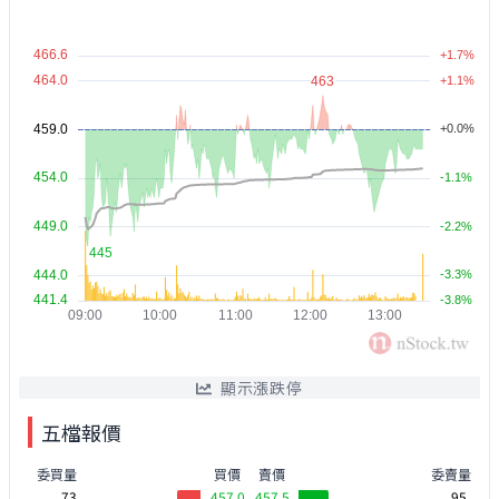
顯示漲跌停
五檔報價
委買量
買價
賣價
委賣量
73
457.0
457.5
95