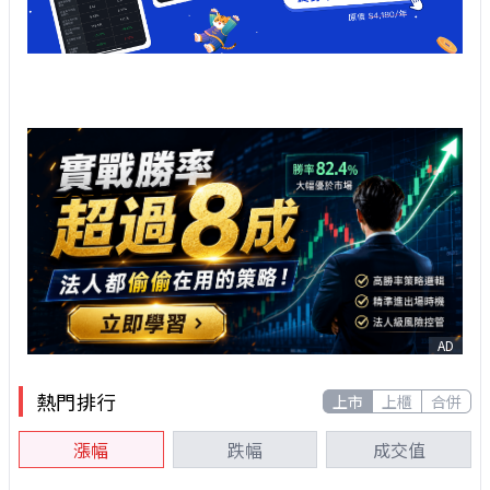
AD
熱門排行
上市
上櫃
合併
漲幅
跌幅
成交值