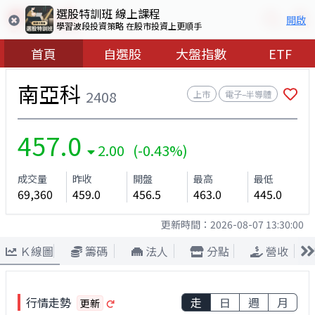
選股特訓班 線上課程
開啟
學習波段投資策略 在股市投資上更順手
首頁
自選股
大盤指數
ETF
南亞科
2408
上市
電子–半導體
457.0
2.00 (-0.43%)
成交量
昨收
開盤
最高
最低
69,360
459.0
456.5
463.0
445.0
更新時間：
2026-08-07 13:30:00
Ｋ線圖
籌碼
法人
分點
營收
行情走勢
走
日
週
月
更新