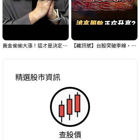
黃金偷偷大漲！這才是決定台股生死的「真風向球」！｜Mr.Jimmy高志銘 #黃金 #美元指數 #聯準會
【藏訊號】台股突破季線，週一我提醒了這個關鍵訊號
精選股市資訊
查股價