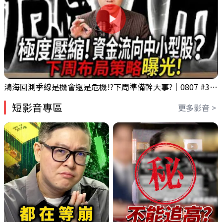
鴻海回測季線是機會還是危機!?下周準備幹大事?｜0807 #3661 #2317 #2317鴻海
短影音專區
更多影音 >