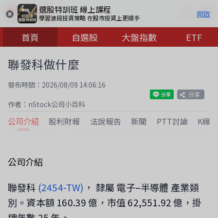
選股特訓班 線上課程
開啟
學習波段投資策略 在股市投資上更順手
首頁
自選股
大盤指數
ETF
聯發科做什麼
發布時間：2026/08/09 14:06:16
分享
作者：nStock公司小百科
公司介紹
股利財報
法說報告
新聞
PTT討論
K線
公司介紹
聯發科
(2454-TW)
， 隸屬 電子–半導體 產業類
別。資本額 160.39 億，市值 62,551.92 億，掛
牌年數 25 年。