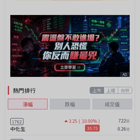
AD
熱門排行
上市
上櫃
合併
漲幅
跌幅
成交值
722
3.25
( 10.00% )
張
1762
中化生
35.75
0.26
億