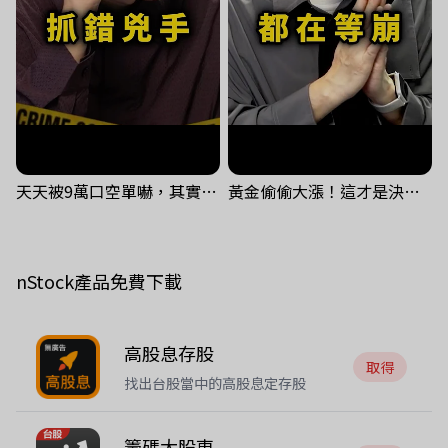
天天被9萬口空單嚇，其實你盯錯地方了｜Mr.Jimmy高志銘 #台股 #外資期貨 #融資
黃金偷偷大漲！這才是決定台股生死的「真風向球」！｜Mr.Jimmy高志銘 #黃金 #美元指數 #聯準會
nStock產品免費下載
高股息存股
取得
找出台股當中的高股息定存股
籌碼大股東