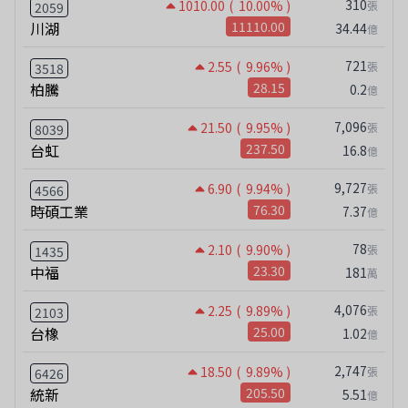
310
1010.00
( 10.00% )
張
2059
川湖
11110.00
34.44
億
721
2.55
( 9.96% )
張
3518
柏騰
28.15
0.2
億
7,096
21.50
( 9.95% )
張
8039
台虹
237.50
16.8
億
9,727
6.90
( 9.94% )
張
4566
時碩工業
76.30
7.37
億
78
2.10
( 9.90% )
張
1435
中福
23.30
181
萬
4,076
2.25
( 9.89% )
張
2103
台橡
25.00
1.02
億
2,747
18.50
( 9.89% )
張
6426
統新
205.50
5.51
億