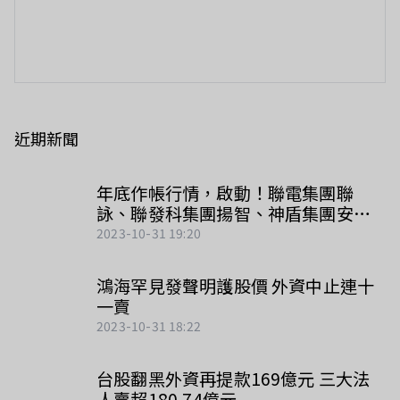
近期新聞
年底作帳行情，啟動！聯電集團聯
詠、聯發科集團揚智、神盾集團安國
怎麼比？
2023-10-31 19:20
鴻海罕見發聲明護股價 外資中止連十
一賣
2023-10-31 18:22
台股翻黑外資再提款169億元 三大法
人賣超180.74億元