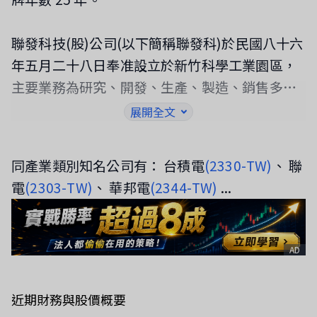
聯發科技(股)公司(以下簡稱聯發科)於民國八十六
年五月二十八日奉准設立於新竹科學工業園區，
主要業務為研究、開發、生產、製造、銷售多媒
體積體電路、電腦週邊積體電路、高階消費性電
展開全文
子積體電路及其他特殊應用積體電路，並提供上
述產品之軟硬體應用設計、測試、維修及技術諮
同產業類別知名公司有： 台積電
(2330-TW)
、 聯
詢服務，及提供前各項有關產品之進出口貿易、
電
(2303-TW)
、 華邦電
(2344-TW)
...
產品專利權、電路布局權之買賣及其授權業務。
AD
近期財務與股價概要