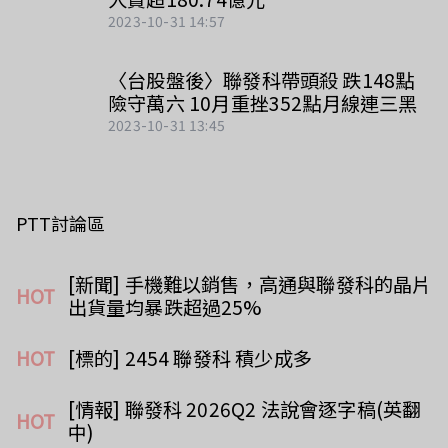
2023-10-31 14:57
〈台股盤後〉聯發科帶頭殺 跌148點
險守萬六 10月重挫352點月線連三黑
2023-10-31 13:45
PTT討論區
[新聞] 手機難以銷售，高通與聯發科的晶片
HOT
出貨量均暴跌超過25%
HOT
[標的] 2454 聯發科 積少成多
[情報] 聯發科 2026Q2 法說會逐字稿(英翻
HOT
中)