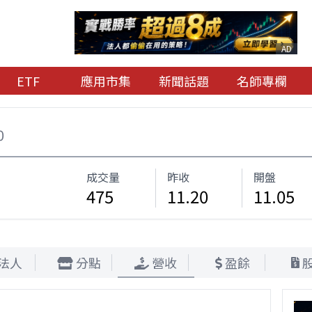
AD
ETF
應用市集
新聞話題
名師專欄
0
成交量
昨收
開盤
475
11.20
11.05
法人
分點
營收
盈餘