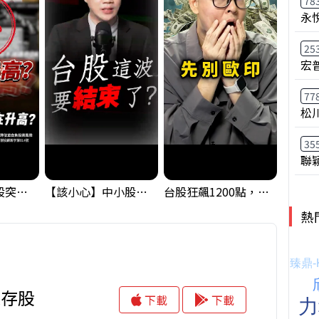
78
永
25
宏
77
松
35
聯
【藏訊號】台股突破季線，週一我提醒了這個關鍵訊號
【該小心】中小股派對結束 ? 關鍵訊號都指向...
台股狂飆1200點，但還有兩關沒過｜Mr.Jimmy高志銘 #台股 #期貨 #加權指數
熱
息存股
下載
下載