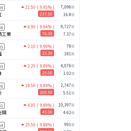
7,096
21.50
( 9.95% )
張
39
2025
虹
237.50
16.8
億
年累(億)
累積年增
營收(億)
年增
9,727
6.90
( 9.94% )
%
0.41
-61.9%
0.05
23.9%
張
66
碩工業
76.30
7.37
億
%
0.38
-62.9%
0.15
0.0%
78
%
0.35
-60.0%
0.16
2490.9
2.10
( 9.90% )
張
35
福
23.30
181
萬
%
0.35
-51.0%
0.03
306.3
%
0.22
-68.1%
0.04
0.0%
4,076
2.25
( 9.89% )
張
03
橡
25.00
1.02
億
%
0.20
-68.5%
0.04
0.0%
0.17
-71.9%
0.05
568.8
2,747
18.50
( 9.89% )
張
26
新
205.50
5.51
億
%
0.12
-78.0%
0.07
3441.8
%
0.13
-72.5%
0.20
2847.8
10,397
4.05
( 9.89% )
張
31
光鋼
45.00
4.62
億
%
0.09
-66.7%
0.05
0.0%
%
0.05
-76.7%
0.14
0.0%
991
25.50
( 9.88% )
張
54