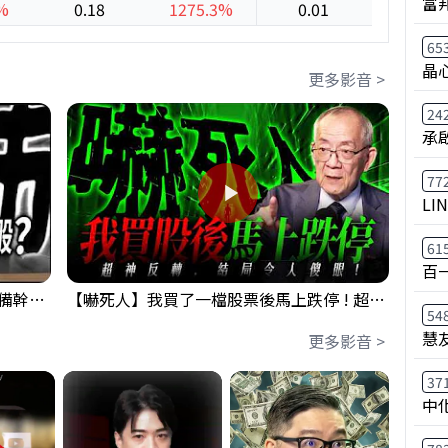
富
%
0.18
1275.3%
0.01
-85.1
65
晶
更多影音 >
24
承
77
LI
61
百
鴻海回測季線是機會還是危機!?下周準備幹大事?｜0807 #3661 #2317 #2317鴻海
【嚇死人】我買了一檔股票後馬上跌停 ! 超神反轉，結局令人傻眼 !｜ Mr.永年 李｜ 盤後講股 Mr.永年 李 2026 / 08 / 07
54
慧
更多影音 >
37
中