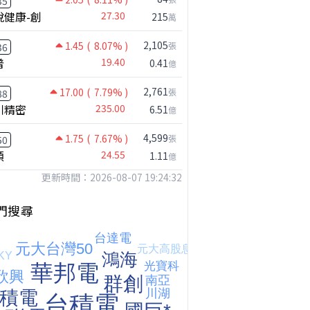
35
悅健康-創
27.30
215
萬
2,105
1.45
( 8.07% )
張
36
普
19.40
0.41
億
2,761
17.00
( 7.79% )
張
88
川精密
235.00
6.51
億
4,599
1.75
( 7.67% )
張
50
穎
24.55
1.11
億
更新時間：2026-08-07 19:24:32
【我被黑了?】是真的聽不懂嗎...還是... #股票分析 #因果分析
撐台股的不是投信，是買ETF的你自己｜Mr.Jimmy高志銘 #ETF #投信買超 #台股
【危機只解除一半?】台股暴漲後別急追！量縮反彈藏隱憂
門搜尋