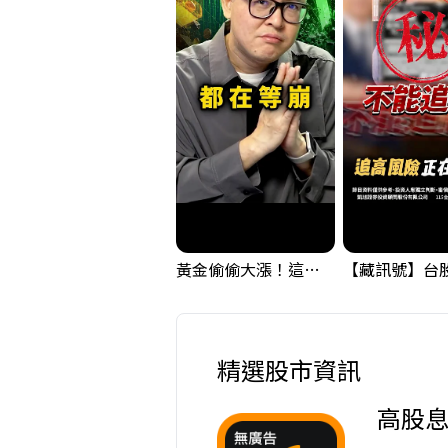
黃金偷偷大漲！這才是決定台股生死的「真風向球」！｜Mr.Jimmy高志銘 #黃金 #美元指數 #聯準會
精選股市資訊
高股