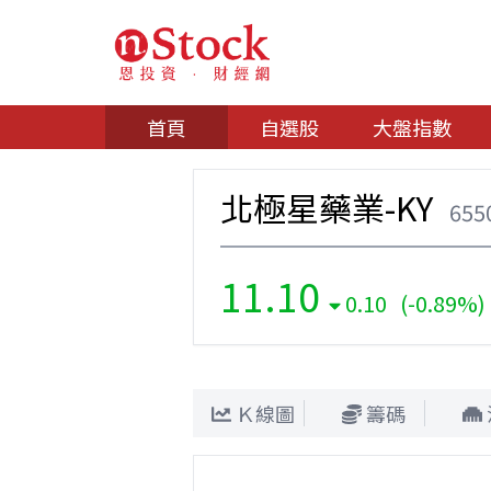
首頁
自選股
大盤指數
北極星藥業-KY
655
11.10
0.10 (-0.89%)
Ｋ線圖
籌碼