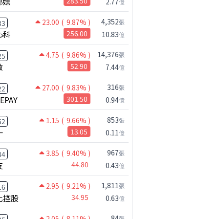
邦媒
283.50
2.77
億
%
0.01
-85.1%
0.09
5802.0
4,352
23.00
( 9.87% )
張
33
心科
256.00
10.83
億
14,376
4.75
( 9.86% )
張
25
啟
52.90
7.44
億
316
27.00
( 9.83% )
張
22
NEPAY
301.50
0.94
億
853
1.15
( 9.66% )
張
52
一
13.05
0.11
億
【出事啦】美國淪小偷！？聯手日本狂砸50億幹荒謬事！美元急殺黃金噴發，外資準備血洗台股！？｜ Mr.永年 李｜ 盤後講股 Mr.永年 李 2026 / 08 / 06
967
3.85
( 9.40% )
張
84
友
44.80
0.43
億
1,811
2.95
( 9.21% )
張
16
化控股
34.95
0.63
億
84
2.05
( 8.11% )
張