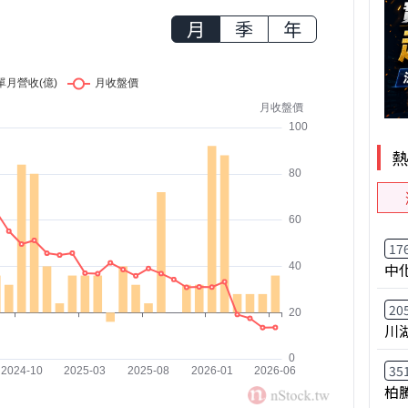
月
季
年
17
中
20
川
35
柏