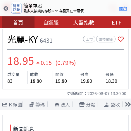
簡單存股
開啟
最多人按讚的存股APP 存股買在合理價
首頁
自選股
大盤指數
ETF
光麗-KY
6431
上市
生技醫療
18.95
0.15 (0.79%)
成交量
昨收
開盤
最高
最低
83
18.80
19.80
19.80
18.30
更新時間：
2026-08-07 13:30:00
Ｋ線圖
籌碼
法人
分點
營收
新聞訊息