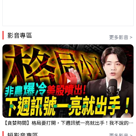
影音專區
更多影音 >
【貪婪時間】格局要打開，下週訊號一亮就出手！我不說的話還真一堆人不知道！｜錢進大趨勢 Mr.智霖 陳 2026/08/08
短影音專區
更多影音 >