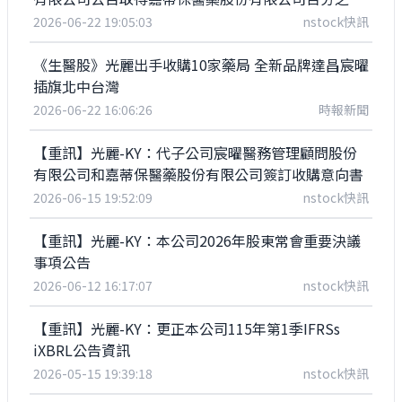
股權
2026-06-22 19:05:03
nstock快訊
《生醫股》光麗出手收購10家藥局 全新品牌達昌宸曜
插旗北中台灣
2026-06-22 16:06:26
時報新聞
【重訊】光麗-KY：代子公司宸曜醫務管理顧問股份
有限公司和嘉蒂保醫藥股份有限公司簽訂收購意向書
2026-06-15 19:52:09
nstock快訊
【重訊】光麗-KY：本公司2026年股東常會重要決議
事項公告
2026-06-12 16:17:07
nstock快訊
【重訊】光麗-KY：更正本公司115年第1季IFRSs
iXBRL公告資訊
2026-05-15 19:39:18
nstock快訊