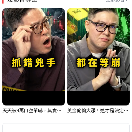
天天被9萬口空單嚇，其實你盯錯地方了｜Mr.Jimmy高志銘 #台股 #外資期貨 #融資
黃金偷偷大漲！這才是決定台股生死的「真風向球」！｜Mr.Jimmy高志銘 #黃金 #美元指數 #聯準會