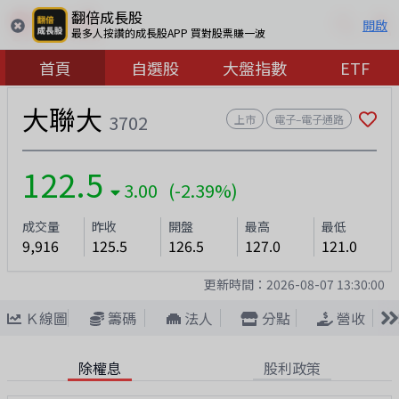
翻倍成長股
開啟
最多人按讚的成長股APP 買對股票賺一波
首頁
自選股
大盤指數
ETF
大聯大
3702
上市
電子–電子通路
122.5
3.00 (-2.39%)
成交量
昨收
開盤
最高
最低
9,916
125.5
126.5
127.0
121.0
更新時間：
2026-08-07 13:30:00
Ｋ線圖
籌碼
法人
分點
營收
除權息
股利政策