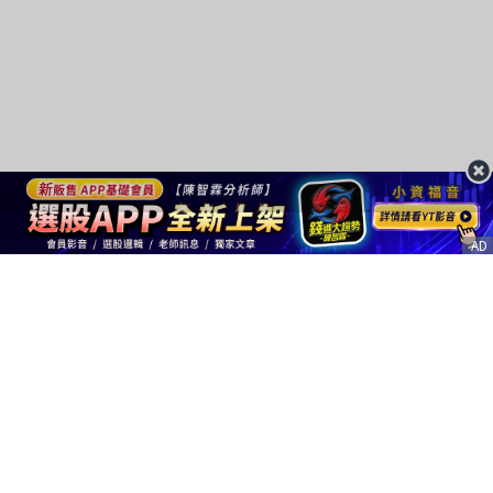
AD
客服信箱
service@nstock.tw