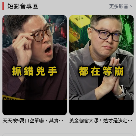
短影音專區
更多影音 >
天天被9萬口空單嚇，其實你盯錯地方了｜Mr.Jimmy高志銘 #台股 #外資期貨 #融資
黃金偷偷大漲！這才是決定台股生死的「真風向球」！｜Mr.Jimmy高志銘 #黃金 #美元指數 #聯準會