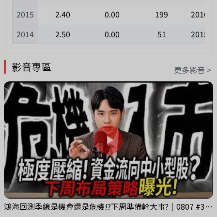
2015
2.40
0.00
199
2016/0
2014
2.50
0.00
51
2015/0
影音專區
更多影音 >
鴻海回測季線是機會還是危機!?下周準備幹大事?｜0807 #3661 #2317 #2317鴻海