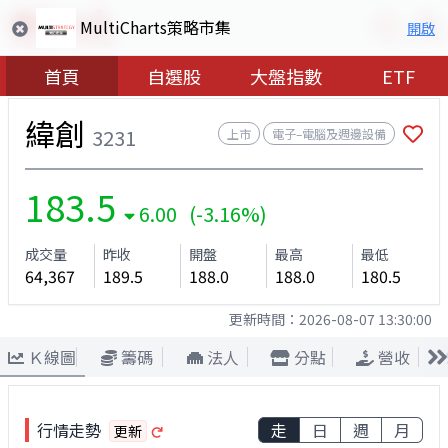
MultiCharts策略市集
開啟
首頁
自選股
大盤指數
ETF
緯創
3231
上市
電子–電腦及週邊設備
183.5
6.00 (-3.16%)
成交量
昨收
開盤
最高
最低
64,367
189.5
188.0
188.0
180.5
更新時間：
2026-08-07 13:30:00
Ｋ線圖
籌碼
法人
分點
營收
行情走勢
走
日
週
月
更新