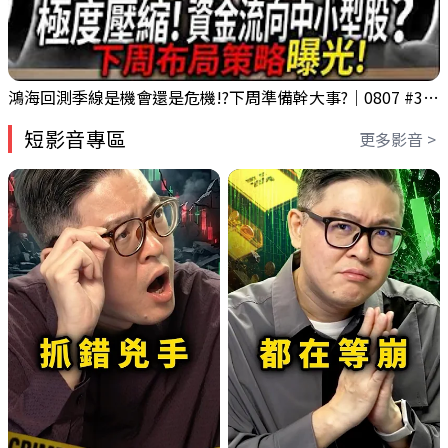
鴻海回測季線是機會還是危機!?下周準備幹大事?｜0807 #3661 #2317 #2317鴻海
短影音專區
更多影音 >