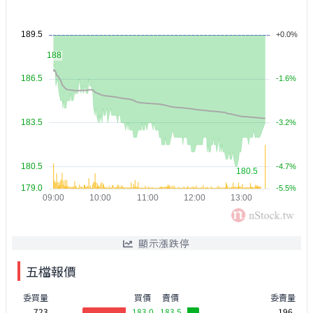
顯示漲跌停
五檔報價
委買量
買價
賣價
委賣量
723
183.0
183.5
196