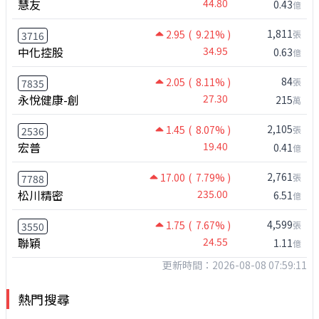
慧友
44.80
0.43
億
1,811
2.95
( 9.21% )
張
3716
中化控股
34.95
0.63
億
84
2.05
( 8.11% )
張
7835
永悅健康-創
27.30
215
萬
2,105
1.45
( 8.07% )
張
2536
宏普
19.40
0.41
億
2,761
17.00
( 7.79% )
張
7788
松川精密
235.00
6.51
億
4,599
1.75
( 7.67% )
張
3550
聯穎
24.55
1.11
億
更新時間：2026-08-08 07:59:11
熱門搜尋