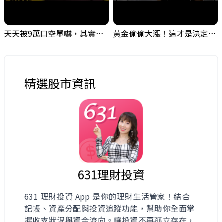
天天被9萬口空單嚇，其實你盯錯地方了｜Mr.Jimmy高志銘 #台股 #外資期貨 #融資
黃金偷偷大漲！這才是決定台股生死的「真風向球」！｜Mr.Jimmy高志銘 #黃金 #美元指數 #聯準會
精選股市資訊
631理財投資
631 理財投資 App 是你的理財生活管家！結合
記帳、資產分配與投資追蹤功能，幫助你全面掌
握收支狀況與資金流向。讓投資不再孤立存在，