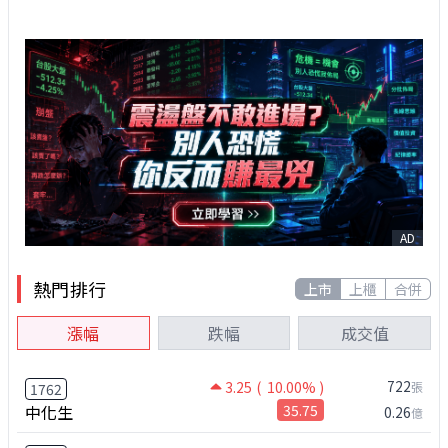
AD
熱門排行
上市
上櫃
合併
漲幅
跌幅
成交值
722
3.25
( 10.00% )
張
1762
中化生
35.75
0.26
億