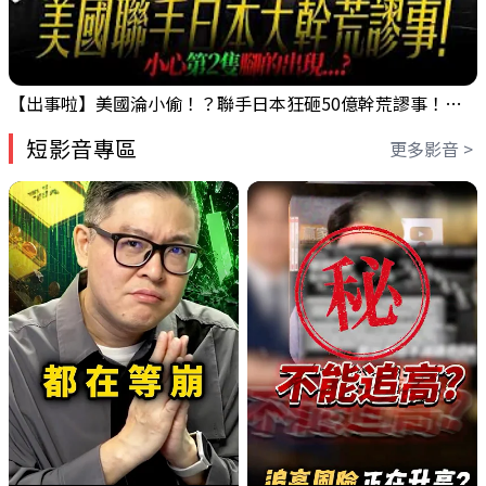
【出事啦】美國淪小偷！？聯手日本狂砸50億幹荒謬事！美元急殺黃金噴發，外資準備血洗台股！？｜ Mr.永年 李｜ 盤後講股 Mr.永年 李 2026 / 08 / 06
短影音專區
更多影音 >