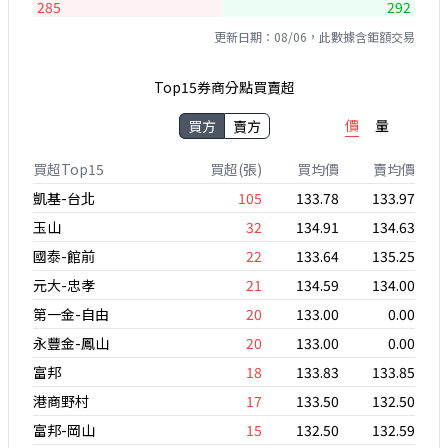
285
292
更新日期：08/06，此數據含鉅額交易
Top15券商分點買賣超
價
量
買方
賣方
買超Top15
買超(張)
買均價
賣均價
凱基-台北
105
133.78
133.97
玉山
32
134.91
134.63
國泰-館前
22
133.64
135.25
元大-忠孝
21
134.59
134.00
第一金-自由
20
133.00
0.00
永豐金-鳳山
20
133.00
0.00
富邦
18
133.83
133.85
港商野村
17
133.50
132.50
富邦-岡山
15
132.50
132.59