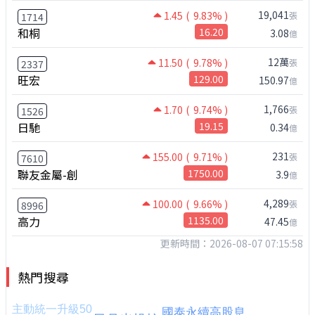
19,041
1.45
( 9.83% )
張
1714
和桐
16.20
3.08
億
12萬
11.50
( 9.78% )
張
2337
旺宏
129.00
150.97
億
1,766
1.70
( 9.74% )
張
1526
日馳
19.15
0.34
億
231
155.00
( 9.71% )
張
7610
聯友金屬-創
1750.00
3.9
億
4,289
100.00
( 9.66% )
張
8996
高力
1135.00
47.45
億
更新時間：2026-08-07 07:15:58
熱門搜尋