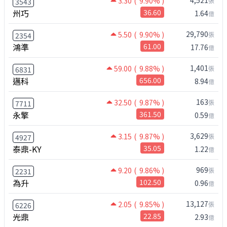
3.30
( 9.90% )
張
3543
州巧
36.60
1.64
億
29,790
5.50
( 9.90% )
張
2354
鴻準
61.00
17.76
億
1,401
59.00
( 9.88% )
張
6831
邁科
656.00
8.94
億
163
32.50
( 9.87% )
張
7711
永擎
361.50
0.59
億
3,629
3.15
( 9.87% )
張
4927
泰鼎-KY
35.05
1.22
億
969
9.20
( 9.86% )
張
2231
為升
102.50
0.96
億
13,127
2.05
( 9.85% )
張
6226
光鼎
22.85
2.93
億