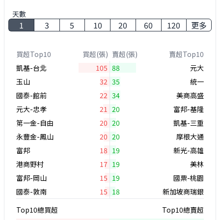
天數
1
3
5
10
20
60
120
更多
買超Top10
買超(張)
賣超(張)
賣超Top10
凱基-台北
105
88
元大
玉山
32
35
統一
國泰-館前
22
34
美商高盛
元大-忠孝
21
20
富邦-基隆
第一金-自由
20
20
凱基-三重
永豐金-鳳山
20
20
摩根大通
富邦
18
19
新光-高雄
港商野村
17
19
美林
富邦-岡山
15
19
國票-桃園
國泰-敦南
15
18
新加坡商瑞銀
Top10總買超
Top10總賣超