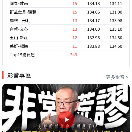
國泰-敦南
15
134.18
134.11
群益金鼎-瑞豐
15
134.66
131.00
摩根士丹利
13
134.17
133.98
台新-文心
13
134.00
135.10
玉山-新莊
12
132.96
134.50
美好-楊梅
11
133.88
134.50
Top15總買超
349
影音專區
更多影音 >