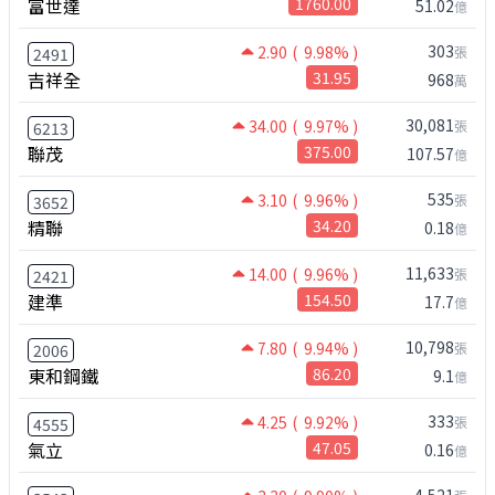
富世達
1760.00
51.02
億
303
2.90
( 9.98% )
張
2491
吉祥全
31.95
968
萬
30,081
34.00
( 9.97% )
張
6213
聯茂
375.00
107.57
億
535
3.10
( 9.96% )
張
3652
精聯
34.20
0.18
億
11,633
14.00
( 9.96% )
張
2421
建準
154.50
17.7
億
10,798
7.80
( 9.94% )
張
2006
東和鋼鐵
86.20
9.1
億
333
4.25
( 9.92% )
張
4555
氣立
47.05
0.16
億
4,521