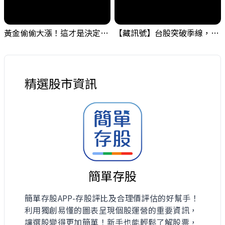
黃金偷偷大漲！這才是決定台股生死的「真風向球」！｜Mr.Jimmy高志銘 #黃金 #美元指數 #聯準會
【藏訊號】台股突破季線，週一我提醒了這個關鍵訊號
精選股市資訊
簡單存股
簡單存股APP-存股評比及合理價評估的好幫手！
利用獨創易懂的圖表呈現個股運營的重要資訊，
讓選股變得更加簡單！新手也能輕鬆了解股票，