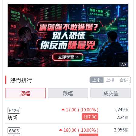
AD
熱門排行
上市
上櫃
合併
漲幅
跌幅
成交值
1,249
17.00
( 10.00% )
張
6426
統新
187.00
2.24
億
2,956
160.00
( 10.00% )
張
6805