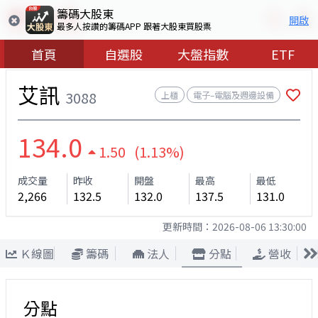
籌碼大股東
開啟
最多人按讚的籌碼APP 跟著大股東買股票
首頁
自選股
大盤指數
ETF
艾訊
3088
上櫃
電子–電腦及週邊設備
134.0
1.50 (1.13%)
成交量
昨收
開盤
最高
最低
2,266
132.5
132.0
137.5
131.0
更新時間：
2026-08-06 13:30:00
Ｋ線圖
籌碼
法人
分點
營收
分點