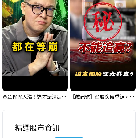
黃金偷偷大漲！這才是決定台股生死的「真風向球」！｜Mr.Jimmy高志銘 #黃金 #美元指數 #聯準會
【藏訊號】台股突破季線，週一我提醒了這個關鍵訊號
精選股市資訊