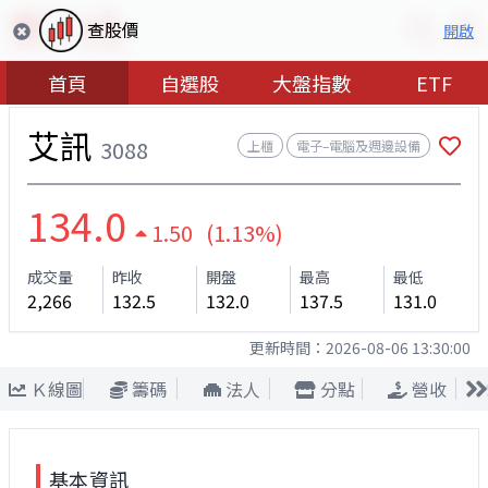
查股價
開啟
首頁
自選股
大盤指數
ETF
艾訊
3088
上櫃
電子–電腦及週邊設備
134.0
1.50 (1.13%)
成交量
昨收
開盤
最高
最低
2,266
132.5
132.0
137.5
131.0
更新時間：
2026-08-06 13:30:00
Ｋ線圖
籌碼
法人
分點
營收
基本資訊