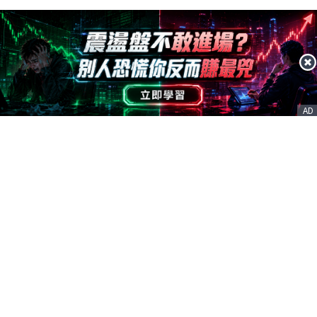
AD
客服信箱
service@nstock.tw
商業合作
點擊前往 >
訂單查詢
客服支援
序號兌換