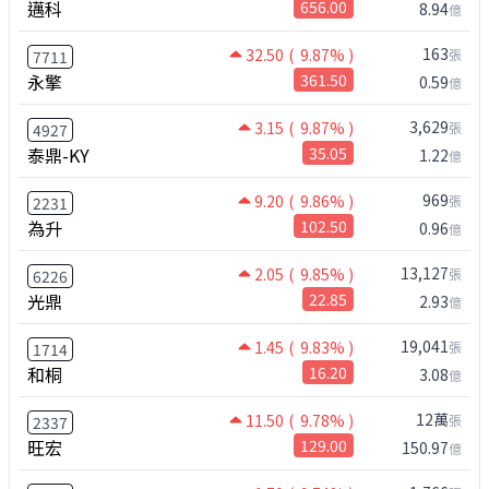
邁科
656.00
8.94
億
163
32.50
( 9.87% )
張
7711
永擎
361.50
0.59
億
3,629
3.15
( 9.87% )
張
4927
泰鼎-KY
35.05
1.22
億
969
9.20
( 9.86% )
張
2231
為升
102.50
0.96
億
13,127
2.05
( 9.85% )
張
6226
光鼎
22.85
2.93
億
19,041
1.45
( 9.83% )
張
1714
和桐
16.20
3.08
億
12萬
11.50
( 9.78% )
張
2337
旺宏
129.00
150.97
億