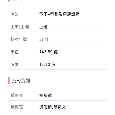
產業
電子–電腦及週邊設備
上市/上櫃
上櫃
掛牌年數
21 年
市值
145.59 億
股本
13.10 億
公司資訊
董事長
楊裕德
總經理
吳偉熊,范奇文