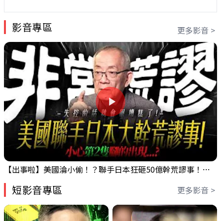
影音專區
更多影音 >
【出事啦】美國淪小偷！？聯手日本狂砸50億幹荒謬事！美元急殺黃金噴發，外資準備血洗台股！？｜ Mr.永年 李｜ 盤後講股 Mr.永年 李 2026 / 08 / 06
短影音專區
更多影音 >