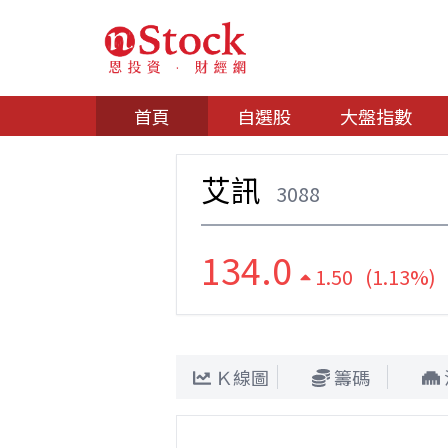
首頁
自選股
大盤指數
艾訊
3088
134.0
1.50 (1.13%)
Ｋ線圖
籌碼