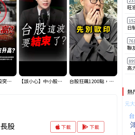
23
旺
15
日
76
聯
89
高
【藏訊號】台股突破季線，週一我提醒了這個關鍵訊號
【該小心】中小股派對結束 ? 關鍵訊號都指向...
台股狂飆1200點，但還有兩關沒過｜Mr.Jimmy高志銘 #台股 #期貨 #加權指數
熱
成長股
下載
下載