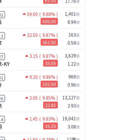
準
61.00
17.76
億
%
4.07
-11.1%
4.58
11.9%
1,401
59.00
( 9.88% )
張
31
科
656.00
8.94
億
163
32.50
( 9.87% )
張
11
擎
361.50
0.59
億
3,629
3.15
( 9.87% )
張
27
-KY
35.05
1.22
億
969
9.20
( 9.86% )
張
31
升
102.50
0.96
億
鴻海七月營收歷史新高!還能追嗎?｜0806 #2317 #2317鴻海 #矽晶圓
13,127
2.05
( 9.85% )
張
26
鼎
22.85
2.93
億
19,041
1.45
( 9.83% )
張
14
桐
16.20
3.08
億
12萬
11.50
( 9.78% )
張