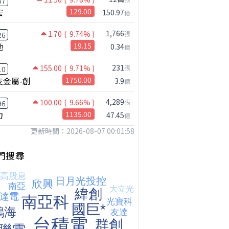
37
宏
129.00
150.97
億
1,766
1.70
( 9.74% )
張
26
馳
19.15
0.34
億
231
155.00
( 9.71% )
張
10
友金屬-創
1750.00
3.9
億
4,289
100.00
( 9.66% )
張
96
力
1135.00
47.45
億
更新時間：2026-08-07 00:01:58
【我被黑了?】是真的聽不懂嗎...還是... #股票分析 #因果分析
撐台股的不是投信，是買ETF的你自己｜Mr.Jimmy高志銘 #ETF #投信買超 #台股
【危機只解除一半?】台股暴漲後別急追！量縮反彈藏隱憂
門搜尋