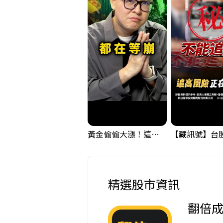
黃金偷偷大漲！這才是決定台股生死的「真風向球」！｜Mr.Jimmy高志銘 #黃金 #美元指數 #聯準會
精選股市資訊
翻倍