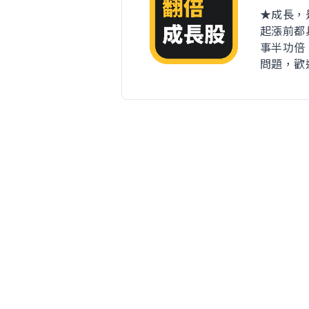
★成長，
起漲前都
事半功倍
問題，歡