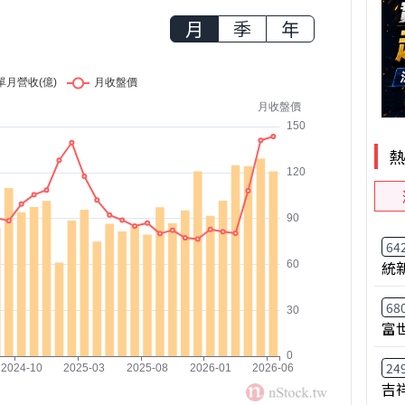
月
季
年
64
統
68
富
24
吉