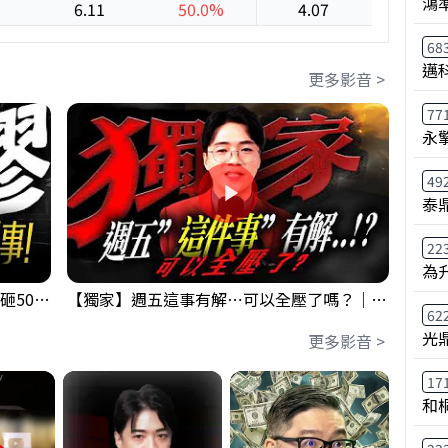
鴻
6.11
50.0%
4.07
-11.1
68
邁
更多影音 >
77
永
49
泰鼎
22
為
【出事啦】美國淪小偷！？聯手日本狂砸50億幹荒謬事！美元急殺黃金噴發，外資準備血洗台股！？｜ Mr.永年 李｜ 盤後講股 Mr.永年 李 2026 / 08 / 06
【獨家】週五這事有解⋯可以全壓了嗎？｜錢進大趨勢 Mr.智霖 陳 2026/08/06
62
光
更多影音 >
17
和