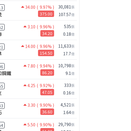
30,081
34.00
( 9.97% )
張
13
2025
茂
375.00
107.57
億
年累(億)
累積年增
營收(億)
年增
535
3.10
( 9.96% )
70.19
1.8%
6.76
23.2%
張
52
聯
34.20
0.18
億
62.14
-0.1%
6.50
28.0%
11,633
55.78
0.2%
6.27
10.9%
14.00
( 9.96% )
張
21
準
154.50
17.7
億
%
49.99
1.2%
7.32
35.5%
43.50
3.4%
5.59
16.8%
10,798
7.80
( 9.94% )
張
06
和鋼鐵
86.20
9.1
億
38.20
4.7%
6.21
-1.7%
32.55
7.5%
5.31
-27.7
333
4.25
( 9.92% )
張
55
立
47.05
0.16
億
27.12
8.6%
5.96
2.0%
21.35
12.2%
4.93
-7.4%
4,521
3.30
( 9.90% )
張
43
巧
36.60
1.64
億
16.36
16.1%
5.03
-22.9
9.98
10.2%
4.49
-13.0
29,790
5.50
( 9.90% )
張
54