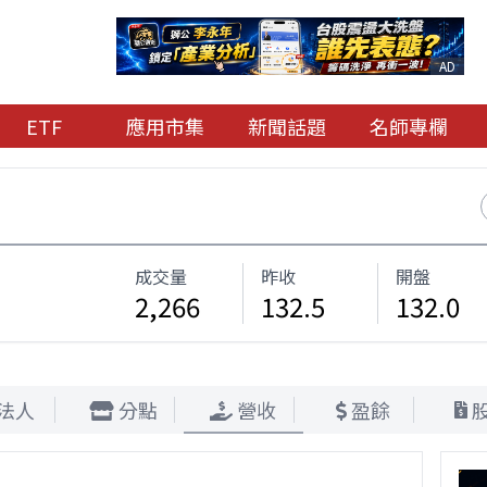
AD
ETF
應用市集
新聞話題
名師專欄
成交量
昨收
開盤
2,266
132.5
132.0
法人
分點
營收
盈餘