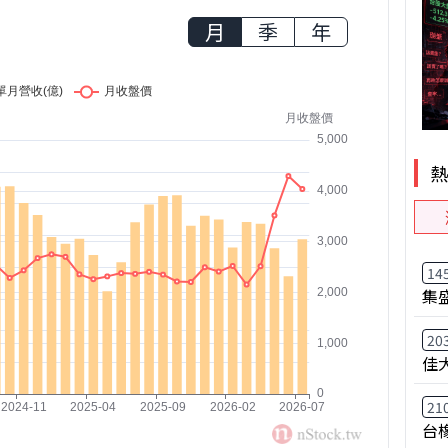
月
季
年
14
集
20
佳
21
台