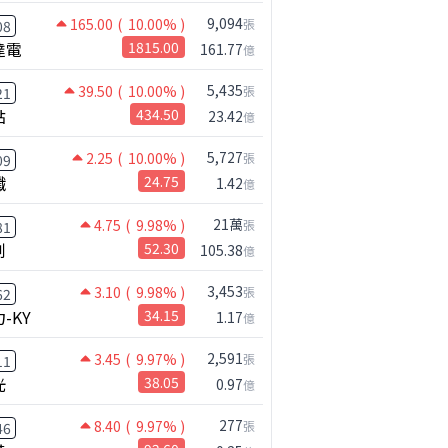
9,094
165.00
( 10.00% )
張
08
2025
達電
1815.00
161.77
億
年累(億)
累積年增
營收(億)
年增
5,435
39.50
( 10.00% )
張
611.48
2.8%
56.36
17.9%
21
點
434.50
23.42
億
%
555.10
3.1%
60.12
-11.4
5,727
2.25
( 10.00% )
501.90
5.0%
65.47
3.6%
張
09
纖
24.75
1.42
億
439.29
6.5%
65.24
17.1%
21萬
%
376.63
8.5%
70.18
54.3%
4.75
( 9.98% )
張
81
創
52.30
105.38
億
316.65
14.2%
54.35
55.0%
262.52
17.7%
40.41
49.9%
3,453
3.10
( 9.98% )
張
62
-KY
34.15
1.17
億
221.47
21.3%
34.86
32.7%
189.54
28.3%
34.58
20.4%
2,591
3.45
( 9.97% )
張
11
光
38.05
0.97
億
145.79
28.9%
34.51
4.3%
96.82
23.2%
33.87
32.0%
277
8.40
( 9.97% )
張
46