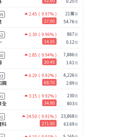
基
92.60
0.25
億
49.48
10.6%
44.67
37.0%
21萬
2.45
( 9.97% )
張
09
達
27.00
54.76
億
867
1.30
( 9.96% )
張
52
一
14.35
0.12
億
7,886
1.85
( 9.94% )
張
30
源
20.45
1.61
億
4,226
6.20
( 9.92% )
張
03
和興
68.70
2.89
億
【注意!!!】外資暗中狂掃ETF想幹嘛? 非農影響能多大?!｜ Mr.永年 李 / Mr.JIMMY 高志銘 / 理財有夠跩
230
3.15
( 9.92% )
張
91
祥全
34.90
803
萬
23,868
24.50
( 9.91% )
張
01
寶科
271.50
63.69
億
5,165
6.10
( 9.91% )
張