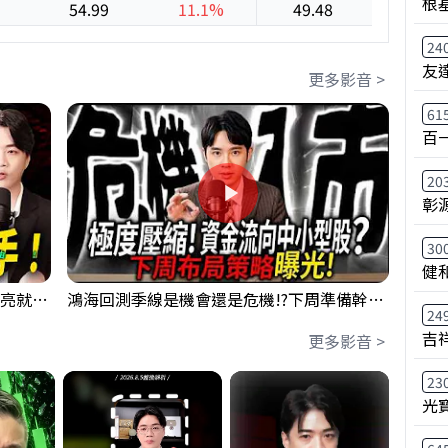
根
54.99
11.1%
49.48
10.6%
24
友
更多影音 >
61
百
20
彰
30
健
【貪婪時間】格局要打開，下週訊號一亮就出手！我不說的話還真一堆人不知道！｜錢進大趨勢 Mr.智霖 陳 2026/08/08
鴻海回測季線是機會還是危機!?下周準備幹大事?｜0807 #3661 #2317 #2317鴻海
24
吉
更多影音 >
23
光