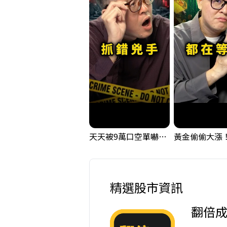
天天被9萬口空單嚇，其實你盯錯地方了｜Mr.Jimmy高志銘 #台股 #外資期貨 #融資
精選股市資訊
翻倍