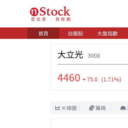
首頁
自選股
大盤指數
大立光
3008
4460
75.0 (1.71%)
Ｋ線圖
籌碼