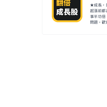
★成長，
起漲前都
事半功倍
問題，歡