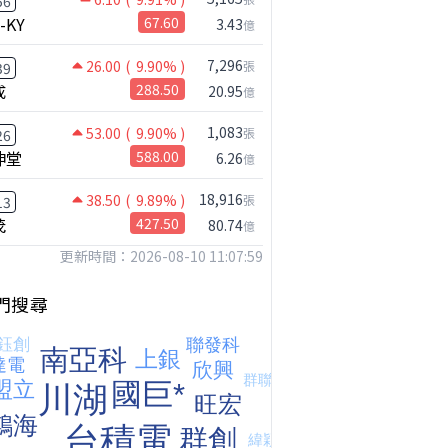
56
-KY
67.60
3.43
億
7,296
26.00
( 9.90% )
張
39
成
288.50
20.95
億
1,083
53.00
( 9.90% )
張
26
伸堂
588.00
6.26
億
18,916
38.50
( 9.89% )
張
13
茂
427.50
80.74
億
更新時間：2026-08-10 11:07:59
台股狂飆1200點，但還有兩關沒過｜Mr.Jimmy高志銘 #台股 #期貨 #加權指數
【我被黑了?】是真的聽不懂嗎...還是... #股票分析 #因果分析
撐台股的不是投信，是買ETF的你自己｜Mr.Jimmy高志銘 #ETF #投信買超 #台股
門搜尋