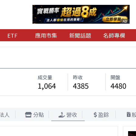
AD
ETF
應用市集
新聞話題
名師專欄
成交量
昨收
開盤
1,064
4385
4480
法人
分點
營收
盈餘