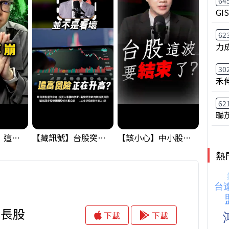
64
GIS
62
力
30
禾
62
聯
黃金偷偷大漲！這才是決定台股生死的「真風向球」！｜Mr.Jimmy高志銘 #黃金 #美元指數 #聯準會
【藏訊號】台股突破季線，週一我提醒了這個關鍵訊號
【該小心】中小股派對結束 ? 關鍵訊號都指向...
熱
成長股
下載
下載