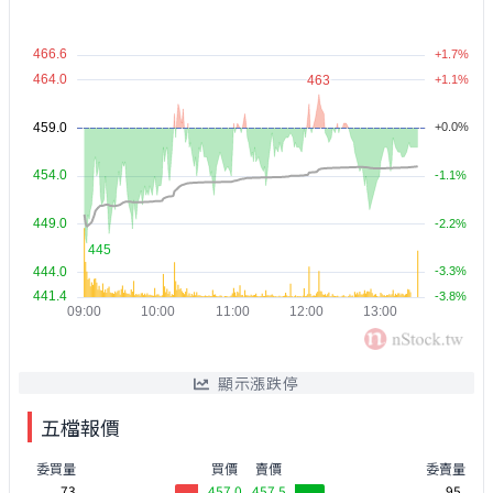
顯示漲跌停
五檔報價
委買量
買價
賣價
委賣量
73
457.0
457.5
95