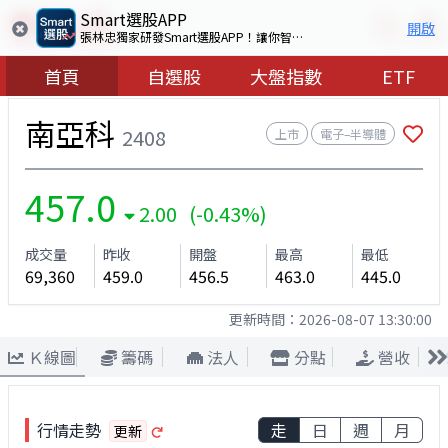
Smart選股APP
開啟
張林忠獨家研發Smart選股APP！讓你智慧看盤選出好股票
首頁
自選股
大盤指數
ETF
南亞科
2408
上市
電子–半導體
457.0
2.00 (-0.43%)
成交量
昨收
開盤
最高
最低
69,360
459.0
456.5
463.0
445.0
更新時間：
2026-08-07 13:30:00
Ｋ線圖
籌碼
法人
分點
營收
行情走勢
走
日
週
月
更新