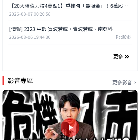
【20大權值力撐4萬點1】重挫時「最吸金」！6萬股東搶進神山 南亞科、國巨增幅最高成「低接王」
2026-08-07 00:20:58
[情報] 2323 中環 買波若威，賣波若威、南亞科
2026-08-06 19:44:30
Ptt股市
更多
影音專區
更多影音 >