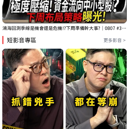
鴻海回測季線是機會還是危機!?下周準備幹大事?｜0807 #3661 #2317 #2317鴻海
短影音專區
更多影音 >