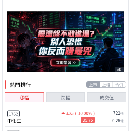
AD
熱門排行
上市
上櫃
合併
漲幅
跌幅
成交值
722
3.25
( 10.00% )
張
1762
中化生
35.75
0.26
億