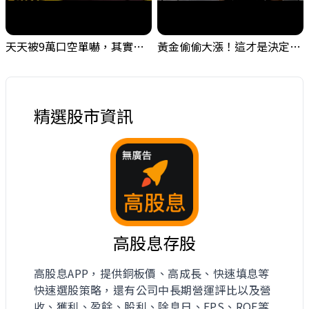
天天被9萬口空單嚇，其實你盯錯地方了｜Mr.Jimmy高志銘 #台股 #外資期貨 #融資
黃金偷偷大漲！這才是決定台股生死的「真風向球」！｜Mr.Jimmy高志銘 #黃金 #美元指數 #聯準會
精選股市資訊
高股息存股
高股息APP，提供銅板價、高成長、快速填息等
快速選股策略，還有公司中長期營運評比以及營
收、獲利、盈餘、股利、除息日、EPS、ROE等