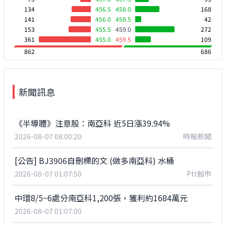
134
456.5
458.0
168
141
456.0
458.5
42
153
455.5
459.0
272
361
455.0
459.5
109
862
686
新聞訊息
《半導體》注意股：南亞科 近5日漲39.94%
2026-08-07 08:00:20
時報新聞
[公告] BJ3906自刪標的文 (做多南亞科) 水桶
2026-08-07 01:07:50
Ptt股市
中環8/5~6處分南亞科1,200張，獲利約1684萬元
2026-08-07 01:07:00