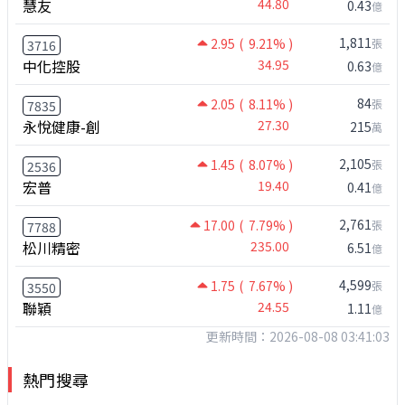
慧友
44.80
0.43
億
1,811
2.95
( 9.21% )
張
3716
中化控股
34.95
0.63
億
84
2.05
( 8.11% )
張
7835
永悅健康-創
27.30
215
萬
2,105
1.45
( 8.07% )
張
2536
宏普
19.40
0.41
億
2,761
17.00
( 7.79% )
張
7788
松川精密
235.00
6.51
億
4,599
1.75
( 7.67% )
張
3550
聯穎
24.55
1.11
億
更新時間：2026-08-08 03:41:03
熱門搜尋