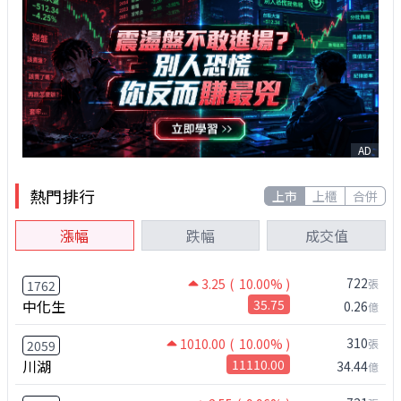
AD
熱門排行
上市
上櫃
合併
漲幅
跌幅
成交值
722
3.25
( 10.00% )
張
1762
中化生
35.75
0.26
億
310
1010.00
( 10.00% )
張
2059
川湖
11110.00
34.44
億