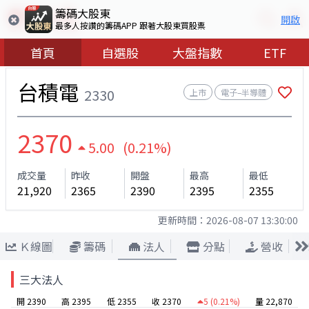
籌碼大股東
開啟
最多人按讚的籌碼APP 跟著大股東買股票
首頁
自選股
大盤指數
ETF
台積電
2330
上市
電子–半導體
2370
5.00 (0.21%)
成交量
昨收
開盤
最高
最低
21,920
2365
2390
2395
2355
更新時間：
2026-08-07 13:30:00
Ｋ線圖
籌碼
法人
分點
營收
三大法人
開 2390
高 2395
低 2355
收 2370
5
(0.21%)
量 22,870