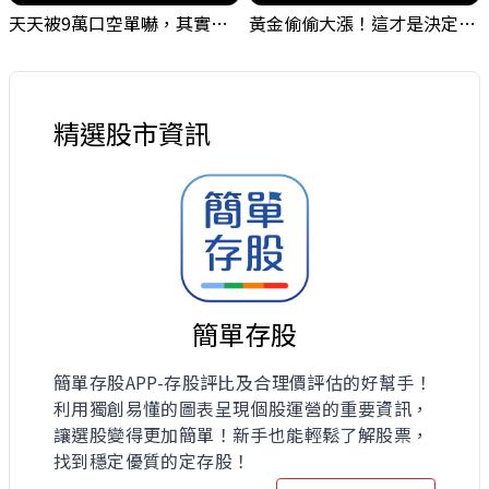
天天被9萬口空單嚇，其實你盯錯地方了｜Mr.Jimmy高志銘 #台股 #外資期貨 #融資
黃金偷偷大漲！這才是決定台股生死的「真風向球」！｜Mr.Jimmy高志銘 #黃金 #美元指數 #聯準會
精選股市資訊
簡單存股
簡單存股APP-存股評比及合理價評估的好幫手！
利用獨創易懂的圖表呈現個股運營的重要資訊，
讓選股變得更加簡單！新手也能輕鬆了解股票，
找到穩定優質的定存股！