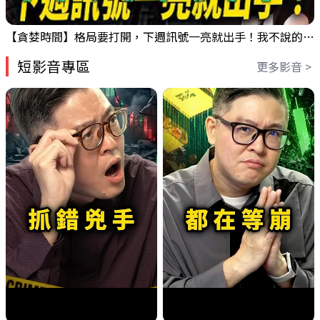
【貪婪時間】格局要打開，下週訊號一亮就出手！我不說的話還真一堆人不知道！｜錢進大趨勢 Mr.智霖 陳 2026/08/08
短影音專區
更多影音 >