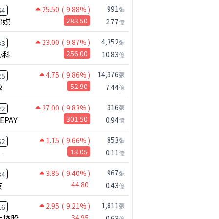
2,932.88
35.9%
2,157.85
7.9%
991
25.50
( 9.88% )
張
54
邦媒
283.50
2.77
億
4,352
23.00
( 9.87% )
張
33
心科
256.00
10.83
億
14,376
4.75
( 9.86% )
張
25
啟
52.90
7.44
億
316
27.00
( 9.83% )
張
22
NEPAY
301.50
0.94
億
853
1.15
( 9.66% )
張
52
【注意!!!】外資暗中狂掃ETF想幹嘛? 非農影響能多大?!｜ Mr.永年 李 / Mr.JIMMY 高志銘 / 理財有夠跩
一
13.05
0.11
億
967
3.85
( 9.40% )
張
84
友
44.80
0.43
億
1,811
2.95
( 9.21% )
張
16
化控股
34.95
0.63
億