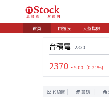
首頁
自選股
大盤指數
台積電
2330
2370
5.00 (0.21%)
Ｋ線圖
籌碼