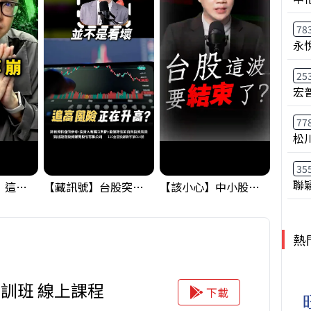
78
永
25
宏
77
松
35
聯
黃金偷偷大漲！這才是決定台股生死的「真風向球」！｜Mr.Jimmy高志銘 #黃金 #美元指數 #聯準會
【藏訊號】台股突破季線，週一我提醒了這個關鍵訊號
【該小心】中小股派對結束 ? 關鍵訊號都指向...
熱
訓班 線上課程
下載