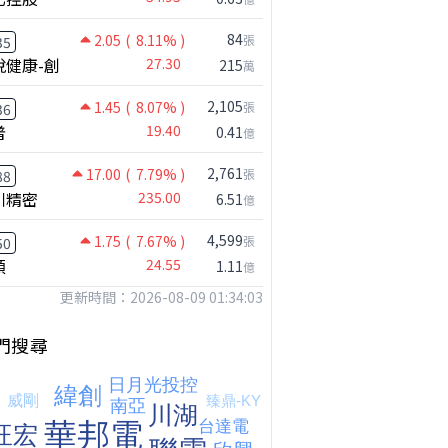
84
2.05
( 8.11% )
張
35
悅健康-創
27.30
215
萬
2,105
1.45
( 8.07% )
張
36
普
19.40
0.41
億
2,761
17.00
( 7.79% )
張
88
川精密
235.00
6.51
億
4,599
1.75
( 7.67% )
張
50
穎
24.55
1.11
台股狂飆1200點，但還有兩關沒過｜Mr.Jimmy高志銘 #台股 #期貨 #加權指數
【我被黑了?】是真的聽不懂嗎...還是... #股票分析 #因果分析
撐台股的不是投信，是買ETF的你自己｜Mr.Jimmy高志銘 #ETF #投信買超 #台股
億
更新時間：2026-08-09 01:34:03
門搜尋