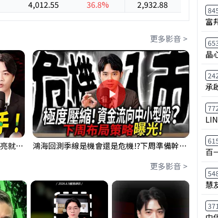
4,012.55
36.8%
2,932.88
35.9%
84
富
更多影音 >
65
晶
24
承
77
LI
61
【貪婪時間】格局要打開，下週訊號一亮就出手！我不說的話還真一堆人不知道！｜錢進大趨勢 Mr.智霖 陳 2026/08/08
鴻海回測季線是機會還是危機!?下周準備幹大事?｜0807 #3661 #2317 #2317鴻海
百
更多影音 >
54
慧
37
中