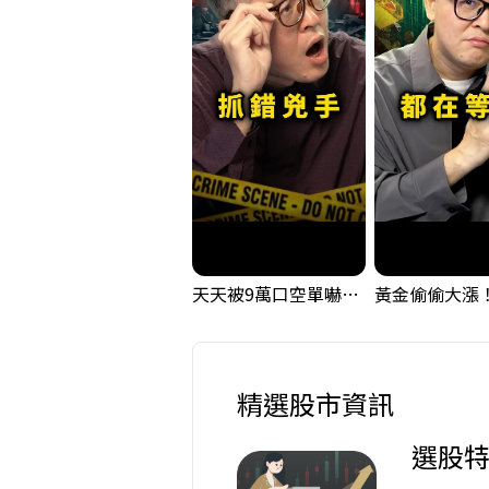
天天被9萬口空單嚇，其實你盯錯地方了｜Mr.Jimmy高志銘 #台股 #外資期貨 #融資
精選股市資訊
選股特