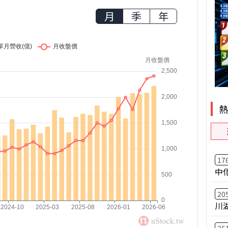
月
季
年
17
中
20
川