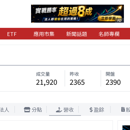
AD
ETF
應用市集
新聞話題
名師專欄
成交量
昨收
開盤
21,920
2365
2390
法人
分點
營收
盈餘