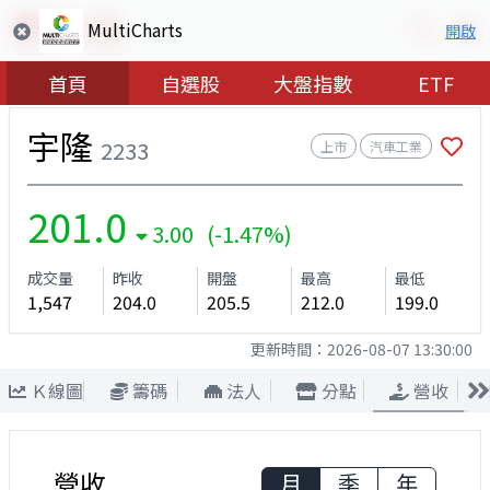
MultiCharts
開啟
首頁
自選股
大盤指數
ETF
宇隆
2233
上市
汽車工業
201.0
3.00 (-1.47%)
成交量
昨收
開盤
最高
最低
1,547
204.0
205.5
212.0
199.0
更新時間：
2026-08-07 13:30:00
Ｋ線圖
籌碼
法人
分點
營收
營收
月
季
年