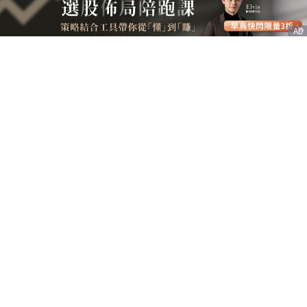
AD
客服信箱
service@nstock.tw
商業合作
點擊前往 >
訂單查詢
客服支援
序號兌換
© 2020. 凱衛資訊股份有限公司(統編:21261212) All Rights Reserved.
nStock is one brand of K WAY Information. Ｖ2.0.3.6