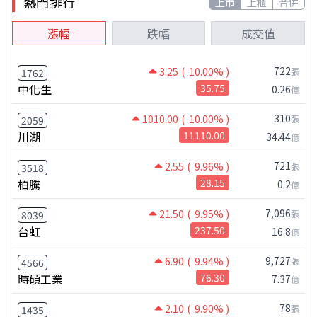
熱門排行
上市
上櫃
合併
漲幅
跌幅
成交值
722
3.25
( 10.00% )
張
1762
中化生
35.75
0.26
億
310
1010.00
( 10.00% )
張
2059
川湖
11110.00
34.44
億
721
2.55
( 9.96% )
張
3518
柏騰
28.15
0.2
億
7,096
21.50
( 9.95% )
張
8039
台虹
237.50
16.8
億
9,727
6.90
( 9.94% )
張
4566
時碩工業
76.30
7.37
億
78
2.10
( 9.90% )
張
1435