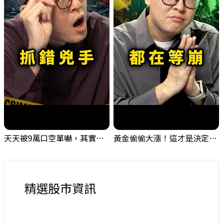
天天被9萬口空單嚇，其實你盯錯地方了｜Mr.Jimmy高志銘 #台股 #外資期貨 #融資
黃金偷偷大漲！這才是決定台股生死的「真風向球」！｜Mr.Jimmy高志銘 #黃金 #美元指數 #聯準會
精選股市資訊