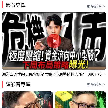
影音專區
更多影音 >
鴻海回測季線是機會還是危機!?下周準備幹大事?｜0807 #3661 #2317 #2317鴻海
短影音專區
更多影音 >