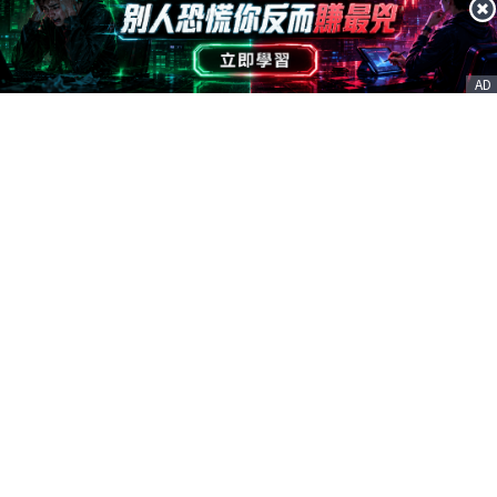
AD
客服信箱
service@nstock.tw
商業合作
點擊前往 >
訂單查詢
客服支援
序號兌換
© 2020. 凱衛資訊股份有限公司(統編:21261212) All Rights Reserved.
nStock is one brand of K WAY Information. Ｖ2.0.3.6