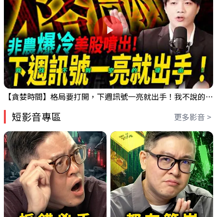
【貪婪時間】格局要打開，下週訊號一亮就出手！我不說的話還真一堆人不知道！｜錢進大趨勢 Mr.智霖 陳 2026/08/08
短影音專區
更多影音 >