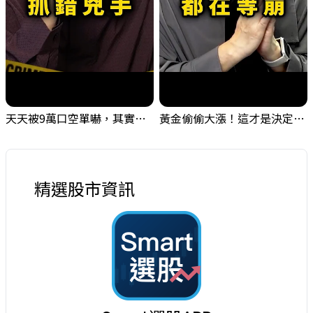
天天被9萬口空單嚇，其實你盯錯地方了｜Mr.Jimmy高志銘 #台股 #外資期貨 #融資
黃金偷偷大漲！這才是決定台股生死的「真風向球」！｜Mr.Jimmy高志銘 #黃金 #美元指數 #聯準會
精選股市資訊