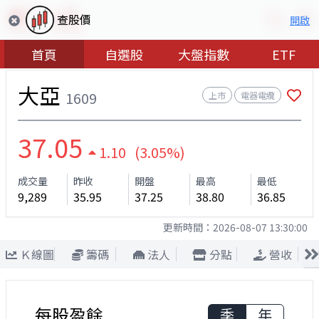
查股價
開啟
首頁
自選股
大盤指數
ETF
大亞
1609
上市
電器電纜
37.05
1.10 (3.05%)
成交量
昨收
開盤
最高
最低
9,289
35.95
37.25
38.80
36.85
更新時間：
2026-08-07 13:30:00
Ｋ線圖
籌碼
法人
分點
營收
每股盈餘
季
年