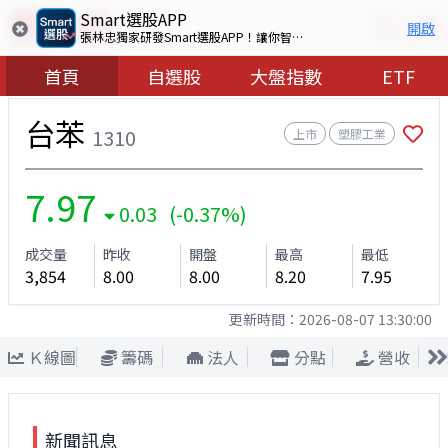
Smart選股APP
開啟
張林忠獨家研發Smart選股APP！讓你智慧看盤選出好股票
首頁
自選股
大盤指數
ETF
台苯
1310
上市
塑膠工業
7.97
0.03 (-0.37%)
成交量
昨收
開盤
最高
最低
3,854
8.00
8.00
8.20
7.95
更新時間：
2026-08-07 13:30:00
Ｋ線圖
籌碼
法人
分點
營收
新聞訊息