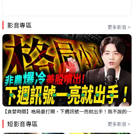
影音專區
更多影音 >
【貪婪時間】格局要打開，下週訊號一亮就出手！我不說的話還真一堆人不知道！｜錢進大趨勢 Mr.智霖 陳 2026/08/08
短影音專區
更多影音 >