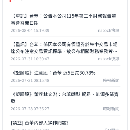
【重訊】台苯：公告本公司115年第二季財務報告董
事會召開日期
2026-08-04 15:19:39
nstock快訊
【重訊】台苯：係因本公司有價證券於集中交易市場
達公布注意交易資訊標準，故公布相關財務業務等重
大訊息，以利投資人區別瞭解
2026-07-31 16:30:47
nstock快訊
《塑膠股》注意股：台苯 近5日跌30.78%
2026-07-31 08:15:48
時報新聞
《塑膠股》董座林文淵：台苯轉型 貿易、能源多箭齊
發
2026-07-28 07:36:27
時報新聞
[請益] 台苯內部人操作問題?