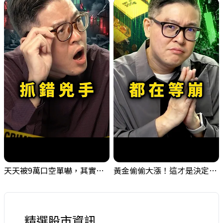
天天被9萬口空單嚇，其實你盯錯地方了｜Mr.Jimmy高志銘 #台股 #外資期貨 #融資
黃金偷偷大漲！這才是決定台股生死的「真風向球」！｜Mr.Jimmy高志銘 #黃金 #美元指數 #聯準會
精選股市資訊