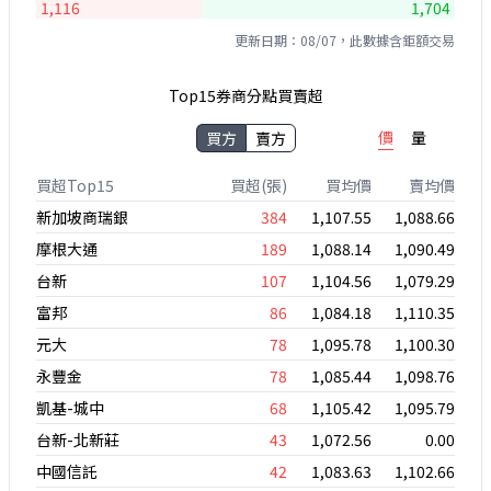
1,116
1,704
更新日期：08/07，此數據含鉅額交易
Top15券商分點買賣超
價
量
買方
賣方
買超Top15
買超(張)
買均價
賣均價
新加坡商瑞銀
384
1,107.55
1,088.66
摩根大通
189
1,088.14
1,090.49
台新
107
1,104.56
1,079.29
富邦
86
1,084.18
1,110.35
元大
78
1,095.78
1,100.30
永豐金
78
1,085.44
1,098.76
凱基-城中
68
1,105.42
1,095.79
台新-北新莊
43
1,072.56
0.00
中國信託
42
1,083.63
1,102.66