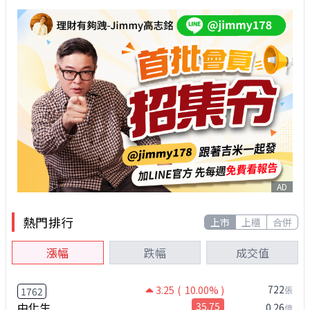
AD
熱門排行
上市
上櫃
合併
漲幅
跌幅
成交值
722
3.25
( 10.00% )
張
1762
中化生
35.75
0.26
億