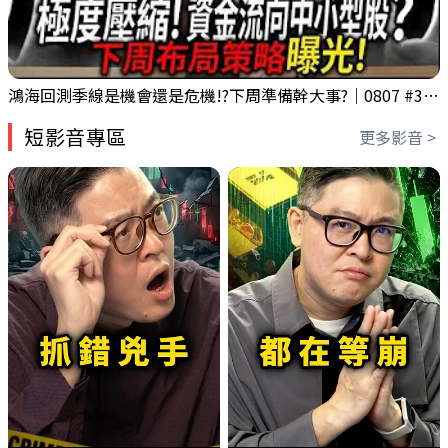
鴻海回測季線是機會還是危機!?下周準備幹大事?｜0807 #3661 #2317 #2317鴻海
短影音專區
更多影音 >