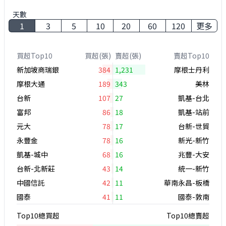
天數
1
3
5
10
20
60
120
更多
買超Top10
買超(張)
賣超(張)
賣超Top10
新加坡商瑞銀
384
1,231
摩根士丹利
摩根大通
189
343
美林
台新
107
27
凱基-台北
富邦
86
18
凱基-站前
元大
78
17
台新-世貿
永豐金
78
16
新光-新竹
凱基-城中
68
16
兆豐-大安
台新-北新莊
43
14
統一-新竹
中國信託
42
11
華南永昌-板橋
國泰
41
11
國泰-敦南
Top10總買超
Top10總賣超