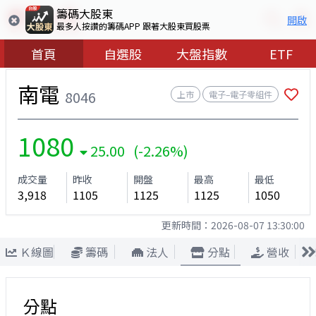
籌碼大股東
開啟
最多人按讚的籌碼APP 跟著大股東買股票
首頁
自選股
大盤指數
ETF
南電
8046
上市
電子–電子零組件
1080
25.00 (-2.26%)
成交量
昨收
開盤
最高
最低
3,918
1105
1125
1125
1050
更新時間：
2026-08-07 13:30:00
Ｋ線圖
籌碼
法人
分點
營收
分點