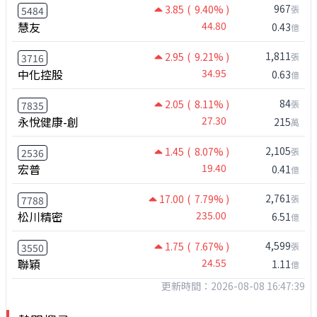
967
3.85
( 9.40% )
張
5484
慧友
44.80
0.43
億
1,811
2.95
( 9.21% )
張
3716
中化控股
34.95
0.63
億
84
2.05
( 8.11% )
張
7835
永悅健康-創
27.30
215
萬
2,105
1.45
( 8.07% )
張
2536
宏普
19.40
0.41
億
2,761
17.00
( 7.79% )
張
7788
松川精密
235.00
6.51
億
4,599
1.75
( 7.67% )
張
3550
聯穎
24.55
1.11
億
更新時間：2026-08-08 16:47:39