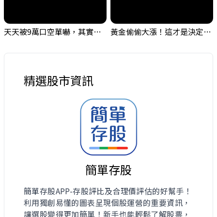
天天被9萬口空單嚇，其實你盯錯地方了｜Mr.Jimmy高志銘 #台股 #外資期貨 #融資
黃金偷偷大漲！這才是決定台股生死的「真風向球」！｜Mr.Jimmy高志銘 #黃金 #美元指數 #聯準會
精選股市資訊
簡單存股
簡單存股APP-存股評比及合理價評估的好幫手！
利用獨創易懂的圖表呈現個股運營的重要資訊，
讓選股變得更加簡單！新手也能輕鬆了解股票，