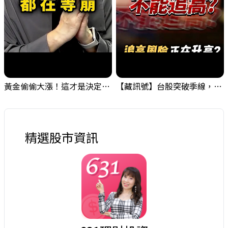
黃金偷偷大漲！這才是決定台股生死的「真風向球」！｜Mr.Jimmy高志銘 #黃金 #美元指數 #聯準會
【藏訊號】台股突破季線，週一我提醒了這個關鍵訊號
精選股市資訊