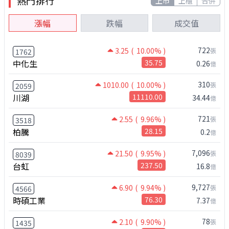
熱門排行
上市
上櫃
合併
漲幅
跌幅
成交值
722
3.25
( 10.00% )
張
1762
中化生
35.75
0.26
億
310
1010.00
( 10.00% )
張
2059
川湖
11110.00
34.44
億
721
2.55
( 9.96% )
張
3518
柏騰
28.15
0.2
億
7,096
21.50
( 9.95% )
張
8039
台虹
237.50
16.8
億
9,727
6.90
( 9.94% )
張
4566
時碩工業
76.30
7.37
億
78
2.10
( 9.90% )
張
1435