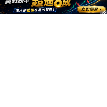
AD
客服信箱
service@nstock.tw
商業合作
點擊前往 >
訂單查詢
客服支援
序號兌換
© 2020. 凱衛資訊股份有限公司(統編:21261212) All Rights Reserved.
nStock is one brand of K WAY Information. Ｖ2.0.3.6