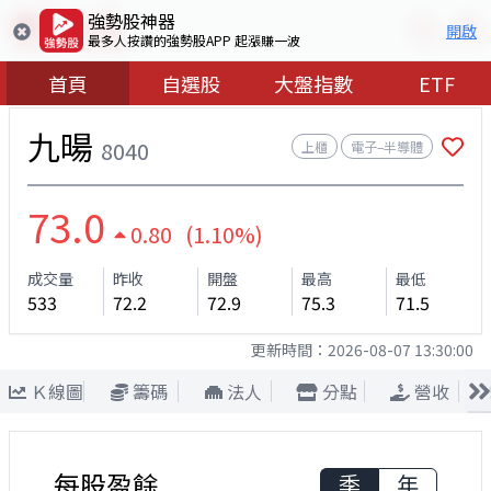
強勢股神器
開啟
最多人按讚的強勢股APP 起漲賺一波
首頁
自選股
大盤指數
ETF
九暘
8040
上櫃
電子–半導體
73.0
0.80 (1.10%)
成交量
昨收
開盤
最高
最低
533
72.2
72.9
75.3
71.5
更新時間：
2026-08-07 13:30:00
Ｋ線圖
籌碼
法人
分點
營收
每股盈餘
季
年