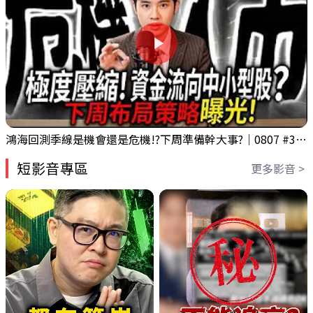
鴻海回測季線是機會還是危機!?下周準備幹大事?｜0807 #3661 #2317 #2317鴻海
短影音專區
更多影音 >