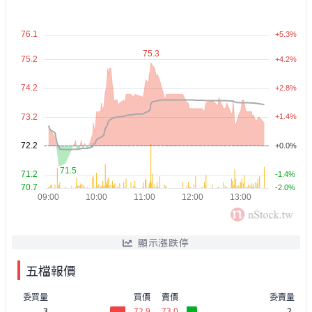
顯示漲跌停
五檔報價
委買量
買價
賣價
委賣量
3
72.9
73.0
2