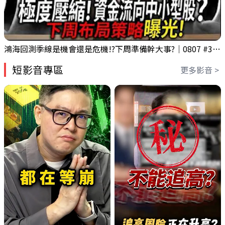
鴻海回測季線是機會還是危機!?下周準備幹大事?｜0807 #3661 #2317 #2317鴻海
短影音專區
更多影音 >