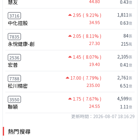
慧友
44.80
0.43
億
1,811
2.95
( 9.21% )
張
3716
中化控股
34.95
0.63
億
84
2.05
( 8.11% )
張
7835
永悅健康-創
27.30
215
萬
2,105
1.45
( 8.07% )
張
2536
宏普
19.40
0.41
億
2,761
17.00
( 7.79% )
張
7788
松川精密
235.00
6.51
億
4,599
1.75
( 7.67% )
張
3550
聯穎
24.55
1.11
億
更新時間：2026-08-07 18:16:29
熱門搜尋