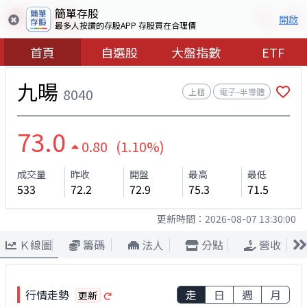
簡單存股
開啟
最多人按讚的存股APP 存股買在合理價
首頁
自選股
大盤指數
ETF
九暘
8040
上櫃
電子–半導體
73.0
0.80 (1.10%)
成交量
昨收
開盤
最高
最低
533
72.2
72.9
75.3
71.5
更新時間：
2026-08-07 13:30:00
Ｋ線圖
籌碼
法人
分點
營收
行情走勢
走
日
週
月
更新