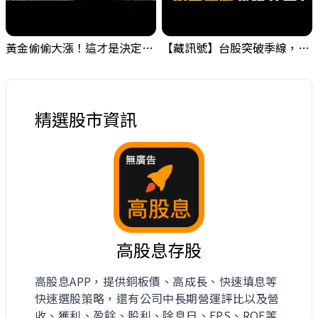
黃金偷偷大漲！這才是決定台股生死的「真風向球」！｜Mr.Jimmy高志銘 #黃金 #美元指數 #聯準會
【藏訊號】台股突破季線，週一我提醒了這個關鍵訊號
精選股市資訊
高股息存股
高股息APP，提供銅板價、高成長、快速填息等
快速選股策略，還有公司中長期營運評比以及營
收、獲利、盈餘、股利、除息日、EPS、ROE等