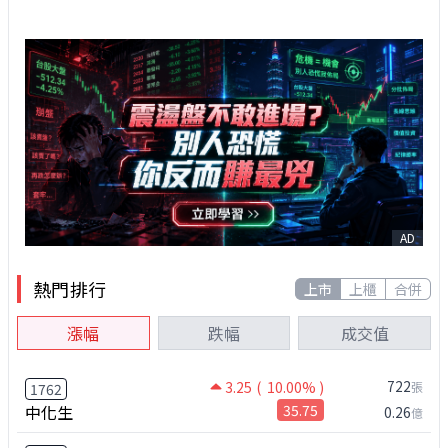
AD
熱門排行
上市
上櫃
合併
漲幅
跌幅
成交值
722
3.25
( 10.00% )
張
1762
中化生
35.75
0.26
億