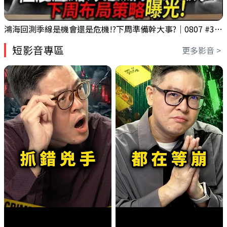
鴻海回測季線是機會還是危機!?下周準備幹大事?｜0807 #3661 #2317 #2317鴻海
短影音專區
更多影音 >