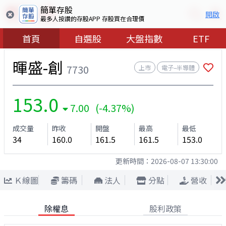
簡單存股
開啟
最多人按讚的存股APP 存股買在合理價
首頁
自選股
大盤指數
ETF
暉盛-創
7730
上市
電子–半導體
153.0
7.00 (-4.37%)
成交量
昨收
開盤
最高
最低
34
160.0
161.5
161.5
153.0
更新時間：
2026-08-07 13:30:00
Ｋ線圖
籌碼
法人
分點
營收
除權息
股利政策