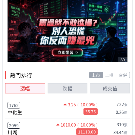
AD
熱門排行
上市
上櫃
合併
漲幅
跌幅
成交值
722
3.25
( 10.00% )
張
1762
中化生
35.75
0.26
億
310
1010.00
( 10.00% )
張
2059
川湖
11110.00
34.44
億