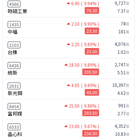
9,727
6.90
( 9.94% )
張
4566
時碩工業
76.30
7.37
億
78
2.10
( 9.90% )
張
1435
中福
23.30
181
萬
4,076
2.25
( 9.89% )
張
2103
台橡
25.00
1.02
億
2,747
18.50
( 9.89% )
張
6426
統新
205.50
5.51
億
10,397
4.05
( 9.89% )
張
2031
新光鋼
45.00
4.62
億
991
25.50
( 9.88% )
張
8454
富邦媒
283.50
2.77
億
4,352
23.00
( 9.87% )
張
6533
晶心科
256.00
10.83
億