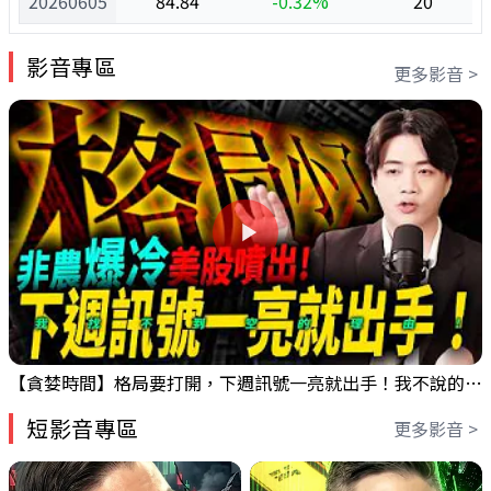
20260605
84.84
-0.32%
20
影音專區
更多影音 >
【貪婪時間】格局要打開，下週訊號一亮就出手！我不說的話還真一堆人不知道！｜錢進大趨勢 Mr.智霖 陳 2026/08/08
短影音專區
更多影音 >