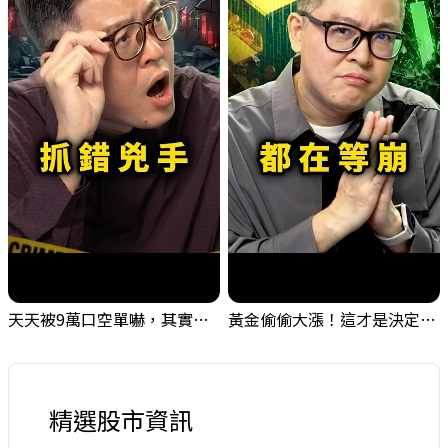
天天被9萬口空單嚇，其實你盯錯地方了｜Mr.Jimmy高志銘 #台股 #外資期貨 #融資
黃金偷偷大漲！這才是決定台股生死的「真風向球」！｜Mr.Jimmy高志銘 #黃金 #美元指數 #聯準會
精選股市資訊