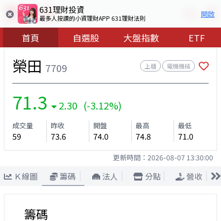
631理財投資
開啟
最多人按讚的小資理財APP 631理財法則
首頁
自選股
大盤指數
ETF
榮田
7709
上櫃
電機機械
71.3
2.30 (-3.12%)
成交量
昨收
開盤
最高
最低
59
73.6
74.0
74.8
71.0
更新時間：
2026-08-07 13:30:00
Ｋ線圖
籌碼
法人
分點
營收
籌碼