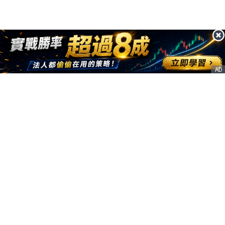
AD
客服信箱
service@nstock.tw
商業合作
點擊前往 >
訂單查詢
客服支援
序號兌換