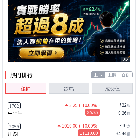
AD
熱門排行
上市
上櫃
合併
漲幅
跌幅
成交值
722
3.25
( 10.00% )
張
1762
中化生
35.75
0.26
億
310
1010.00
( 10.00% )
張
2059
川湖
11110.00
34.44
億