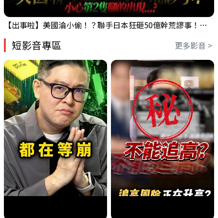
【出事啦】美國淪小偷！？聯手日本狂砸50億幹荒謬事！美元急殺黃金噴發，外資準備血洗台股！？｜ Mr.永年 李｜ 盤後講股 Mr.永年 李 2026 / 08 / 06
短影音專區
更多影音 >