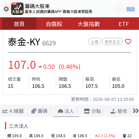
籌碼大股東
開啟
最多人按讚的籌碼APP 跟著大股東買股票
首頁
自選股
大盤指數
ETF
泰金-KY
6629
上櫃
居家生活
107.0
0.50 (0.46%)
成交量
昨收
開盤
最高
最低
15
106.5
106.5
107.5
105.0
更新時間：
2026-08-07 13:30:00
Ｋ線圖
籌碼
法人
分點
營收
三大法人
開 105.0
高 106.5
低 104.5
收 106.5
2.5
(2.4%)
量 22