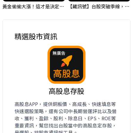
黃金偷偷大漲！這才是決定台股生死的「真風向球」！｜Mr.Jimmy高志銘 #黃金 #美元指數 #聯準會
【藏訊號】台股突破季線，週一我提醒了這個關鍵訊號
精選股市資訊
高股息存股
高股息APP，提供銅板價、高成長、快速填息等
快速選股策略，還有公司中長期營運評比以及營
收、獲利、盈餘、股利、除息日、EPS、ROE等
重要資訊，幫您找出台股當中的高股息定存股，
是選股、找股市資訊好工具。