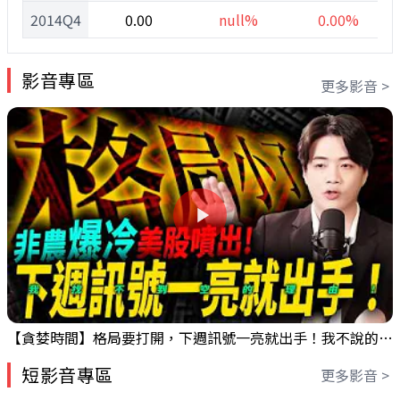
2014Q4
0.00
null%
0.00%
影音專區
更多影音 >
【貪婪時間】格局要打開，下週訊號一亮就出手！我不說的話還真一堆人不知道！｜錢進大趨勢 Mr.智霖 陳 2026/08/08
短影音專區
更多影音 >