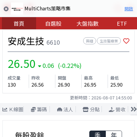
MultiCharts策略市集
開啟
首頁
自選股
大盤指數
ETF
安成生技
6610
興櫃
生技醫療業
26.50
0.06 (-0.22%)
成交量
昨收
開盤
最高
最低
130
26.56
26.90
26.95
25.90
更新時間：
2026-08-07 14:55:00
Ｋ線圖
籌碼
法人
分點
營收
每股盈餘
季
年