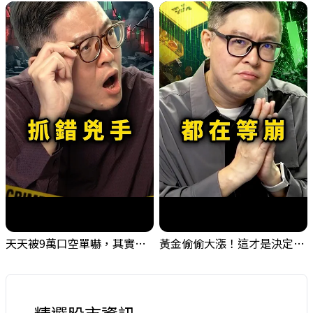
天天被9萬口空單嚇，其實你盯錯地方了｜Mr.Jimmy高志銘 #台股 #外資期貨 #融資
黃金偷偷大漲！這才是決定台股生死的「真風向球」！｜Mr.Jimmy高志銘 #黃金 #美元指數 #聯準會