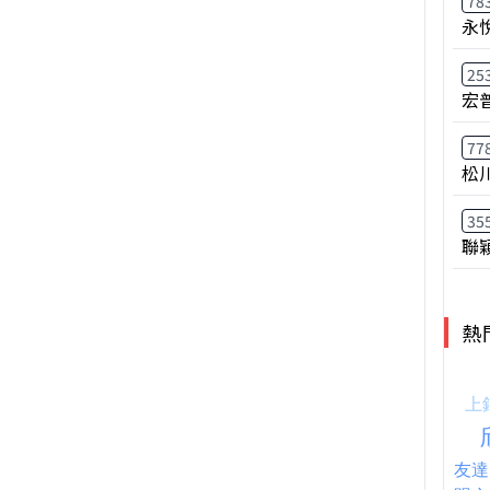
78
永
25
宏
77
松
35
聯
熱