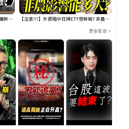
鴻海回測季線是機會還是危機!?下周準備幹大事?｜0807 #3661 #2317 #2317鴻海
【注意!!!】外資暗中狂掃ETF想幹嘛? 非農影響能多大?!｜ Mr.永年 李 / Mr.JIMMY 高志銘 / 理財有夠跩
更多影音 >