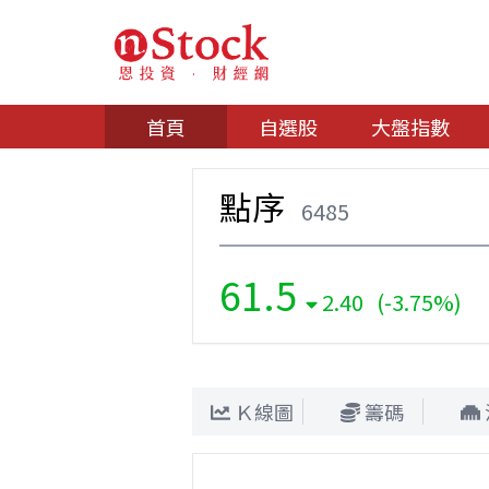
首頁
自選股
大盤指數
點序
6485
61.5
2.40 (-3.75%)
Ｋ線圖
籌碼