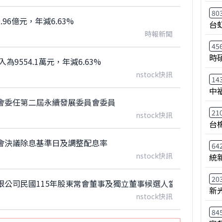
80
96億元，年減6.63%
台
時報新聞
45
時
9554.1萬元，年減6.63%
nstock快訊
14
中
會委任第二屆永續發展委員會委員
21
nstock快訊
台
會決議除息基準日及調整配息率
64
nstock快訊
統
20
限公司民國115年股東常會董事及獨立董事候選人當選情形公告
新
nstock快訊
84