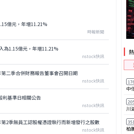
15億元，年增11.21%
時報新聞
為1.15億元，年增11.21%
nstock快訊
年第二季合併財務報告董事會召開日期
nstock快訊
17
中
股利基準日相關公告
20
nstock快訊
川
年第2季無員工認股權憑證執行而新增發行之股數
35
柏
nstock快訊