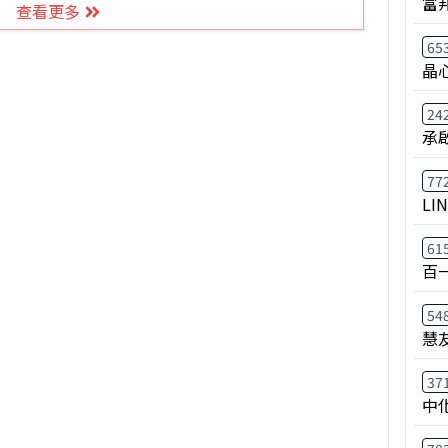
富
查看更多
65
晶
24
承
77
LI
61
百
54
慧
37
中