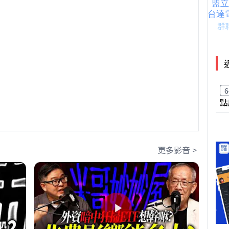
6
點
更多影音 >