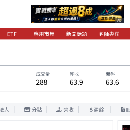
AD
ETF
應用市集
新聞話題
名師專欄
成交量
昨收
開盤
288
63.9
63.6
法人
分點
營收
盈餘