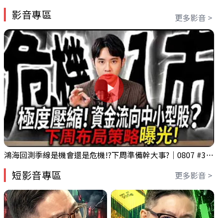
影音專區
更多影音 >
鴻海回測季線是機會還是危機!?下周準備幹大事?｜0807 #3661 #2317 #2317鴻海
短影音專區
更多影音 >