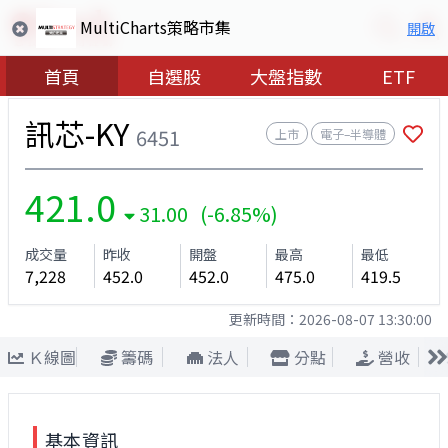
MultiCharts策略市集
開啟
首頁
自選股
大盤指數
ETF
訊芯-KY
6451
上市
電子–半導體
421.0
31.00 (-6.85%)
成交量
昨收
開盤
最高
最低
7,228
452.0
452.0
475.0
419.5
更新時間：
2026-08-07 13:30:00
Ｋ線圖
籌碼
法人
分點
營收
基本資訊