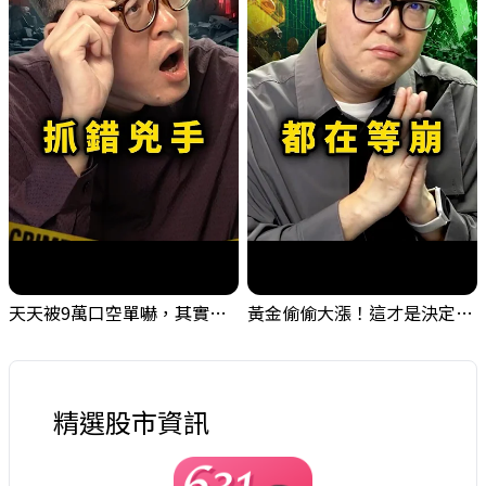
天天被9萬口空單嚇，其實你盯錯地方了｜Mr.Jimmy高志銘 #台股 #外資期貨 #融資
黃金偷偷大漲！這才是決定台股生死的「真風向球」！｜Mr.Jimmy高志銘 #黃金 #美元指數 #聯準會
精選股市資訊