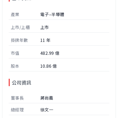
產業
電子–半導體
上市/上櫃
上市
掛牌年數
11 年
市值
482.99 億
股本
10.86 億
公司資訊
董事長
蔣尚義
總經理
徐文一