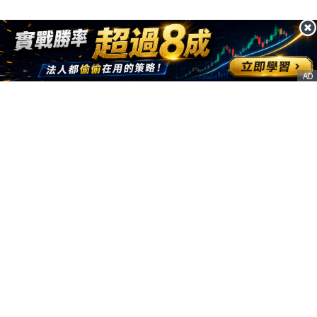
AD
客服信箱
service@nstock.tw
商業合作
點擊前往 >
訂單查詢
客服支援
序號兌換
© 2020. 凱衛資訊股份有限公司(統編:21261212) All Rights Reserved.