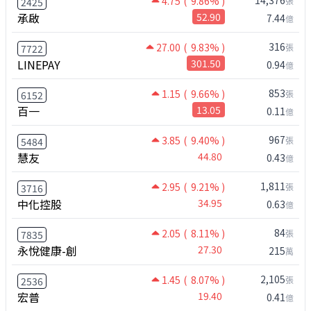
4.75
( 9.86% )
張
2425
承啟
52.90
7.44
億
316
27.00
( 9.83% )
張
7722
LINEPAY
301.50
0.94
億
853
1.15
( 9.66% )
張
6152
百一
13.05
0.11
億
967
3.85
( 9.40% )
張
5484
慧友
44.80
0.43
億
1,811
2.95
( 9.21% )
張
3716
中化控股
34.95
0.63
億
84
2.05
( 8.11% )
張
7835
永悅健康-創
27.30
215
萬
2,105
1.45
( 8.07% )
張
2536
宏普
19.40
0.41
億