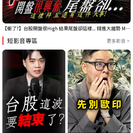
【衝了?】台股開盤很High 結果尾盤卻這樣... 錢進大趨勢 Mr.智霖 陳 2026/08/05
短影音專區
更多影音 >