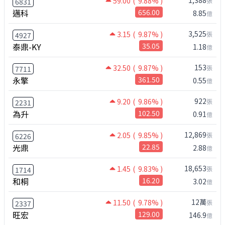
1,388
59.00
( 9.88% )
張
6831
邁科
656.00
8.85
億
3,525
3.15
( 9.87% )
張
4927
泰鼎-KY
35.05
1.18
億
153
32.50
( 9.87% )
張
7711
永擎
361.50
0.55
億
922
9.20
( 9.86% )
張
2231
為升
102.50
0.91
億
12,869
2.05
( 9.85% )
張
6226
光鼎
22.85
2.88
億
18,653
1.45
( 9.83% )
張
1714
和桐
16.20
3.02
億
12萬
11.50
( 9.78% )
張
2337
旺宏
129.00
146.9
億