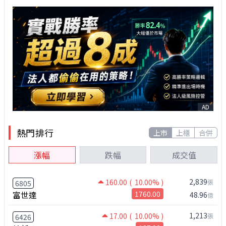
AD
熱門排行
上市
上櫃
合併
漲幅
跌幅
成交值
2,839
160.00
( 10.00% )
張
6805
富世達
1760.00
48.96
億
1,213
17.00
( 10.00% )
張
6426