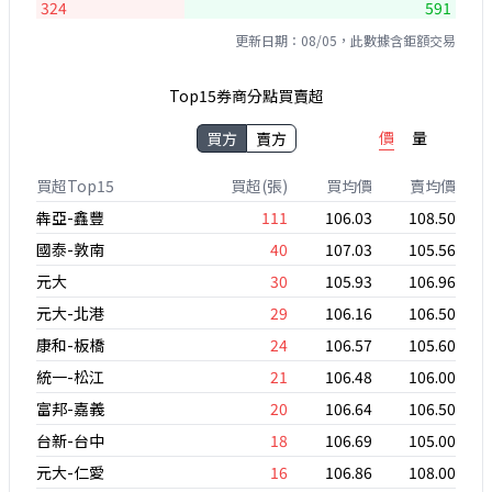
324
591
更新日期：08/05，此數據含鉅額交易
Top15券商分點買賣超
價
量
買方
賣方
買超Top15
買超(張)
買均價
賣均價
犇亞-鑫豐
111
106.03
108.50
國泰-敦南
40
107.03
105.56
元大
30
105.93
106.96
元大-北港
29
106.16
106.50
康和-板橋
24
106.57
105.60
統一-松江
21
106.48
106.00
富邦-嘉義
20
106.64
106.50
台新-台中
18
106.69
105.00
元大-仁愛
16
106.86
108.00