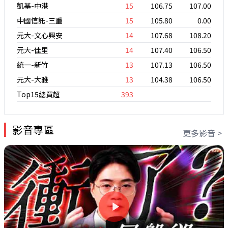
凱基-中港
15
106.75
107.00
中國信託-三重
15
105.80
0.00
元大-文心興安
14
107.68
108.20
元大-佳里
14
107.40
106.50
統一-新竹
13
107.13
106.50
元大-大雅
13
104.38
106.50
Top15總買超
393
影音專區
更多影音 >