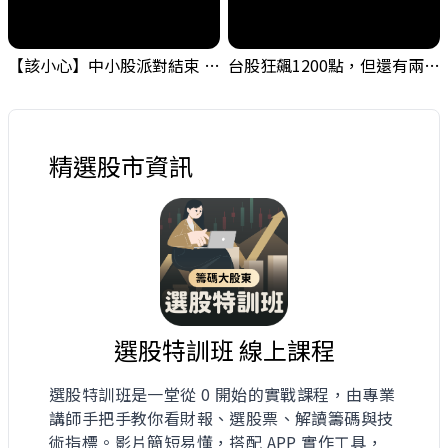
【該小心】中小股派對結束 ? 關鍵訊號都指向...
台股狂飆1200點，但還有兩關沒過｜Mr.Jimmy高志銘 #台股 #期貨 #加權指數
精選股市資訊
選股特訓班 線上課程
選股特訓班是一堂從 0 開始的實戰課程，由專業
講師手把手教你看財報、選股票、解讀籌碼與技
術指標。影片簡短易懂，搭配 APP 實作工具，