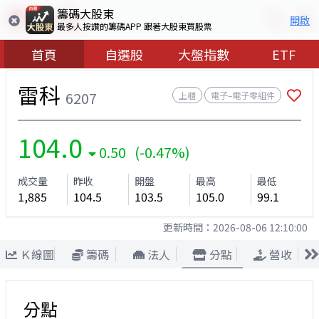
籌碼大股東
開啟
最多人按讚的籌碼APP 跟著大股東買股票
首頁
自選股
大盤指數
ETF
雷科
6207
上櫃
電子–電子零組件
104.0
0.50 (-0.47%)
成交量
昨收
開盤
最高
最低
1,885
104.5
103.5
105.0
99.1
更新時間：
2026-08-06 12:10:00
Ｋ線圖
籌碼
法人
分點
營收
分點