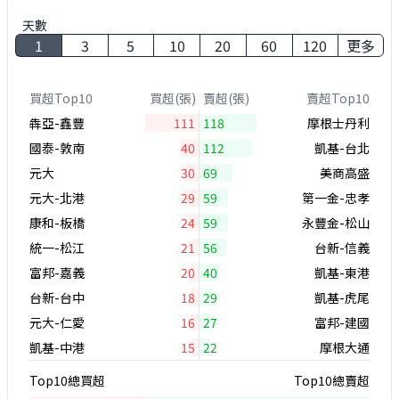
天數
1
3
5
10
20
60
120
更多
買超Top10
買超(張)
賣超(張)
賣超Top10
犇亞-鑫豐
111
118
摩根士丹利
國泰-敦南
40
112
凱基-台北
元大
30
69
美商高盛
元大-北港
29
59
第一金-忠孝
康和-板橋
24
59
永豐金-松山
統一-松江
21
56
台新-信義
富邦-嘉義
20
40
凱基-東港
台新-台中
18
29
凱基-虎尾
元大-仁愛
16
27
富邦-建國
凱基-中港
15
22
摩根大通
Top10總買超
Top10總賣超