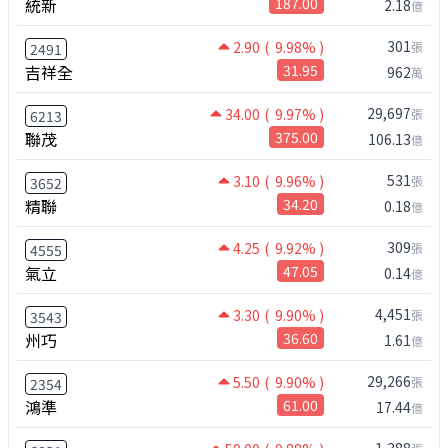
統新
187.00
2.18
億
301
2.90
( 9.98% )
張
2491
吉祥全
31.95
962
萬
29,697
34.00
( 9.97% )
張
6213
聯茂
375.00
106.13
億
531
3.10
( 9.96% )
張
3652
精聯
34.20
0.18
億
309
4.25
( 9.92% )
張
4555
氣立
47.05
0.14
億
4,451
3.30
( 9.90% )
張
3543
州巧
36.60
1.61
億
29,266
5.50
( 9.90% )
張
2354
鴻準
61.00
17.44
億