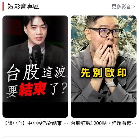
短影音專區
更多影音 >
【該小心】中小股派對結束 ? 關鍵訊號都指向...
台股狂飆1200點，但還有兩關沒過｜Mr.Jimmy高志銘 #台股 #期貨 #加權指數