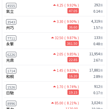
292
4.25
( 9.92% )
張
4555
氣立
47.05
0.14
億
4,319
3.30
( 9.90% )
張
3543
州巧
36.60
1.57
億
133
32.50
( 9.87% )
張
7711
永擎
361.50
0.48
億
11,954
2.05
( 9.85% )
張
6226
光鼎
22.85
2.67
億
17,881
1.45
( 9.83% )
張
1714
和桐
16.20
2.89
億
912
1.70
( 9.74% )
張
1526
日馳
19.15
0.17
億
3,024
85.00
( 8.21% )
張
8996
高力
1120.00
33.19