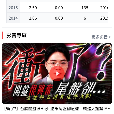
2015
2.50
0.00
135
2016/0
2014
1.86
0.00
6
2015/0
影音專區
更多影音 >
【衝了?】台股開盤很High 結果尾盤卻這樣... 錢進大趨勢 Mr.智霖 陳 2026/08/05