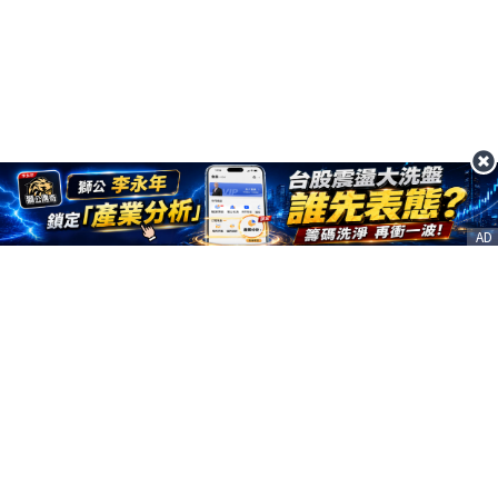
AD
客服信箱
service@nstock.tw