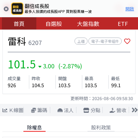
翻倍成長股
開啟
最多人按讚的成長股APP 買對股票賺一波
首頁
自選股
大盤指數
ETF
雷科
6207
上櫃
電子–電子零組件
101.5
3.00 (-2.87%)
成交量
昨收
開盤
最高
最低
926
104.5
103.5
103.5
99.1
更新時間：
2026-08-06 09:58:30
Ｋ線圖
籌碼
法人
分點
營收
除權息
股利政策