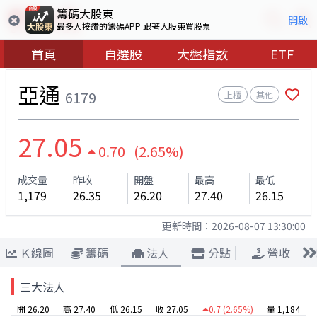
籌碼大股東
開啟
最多人按讚的籌碼APP 跟著大股東買股票
首頁
自選股
大盤指數
ETF
亞通
6179
上櫃
其他
27.05
0.70 (2.65%)
成交量
昨收
開盤
最高
最低
1,179
26.35
26.20
27.40
26.15
更新時間：
2026-08-07 13:30:00
Ｋ線圖
籌碼
法人
分點
營收
三大法人
開 26.20
高 27.40
低 26.15
收 27.05
0.7
(2.65%)
量 1,184