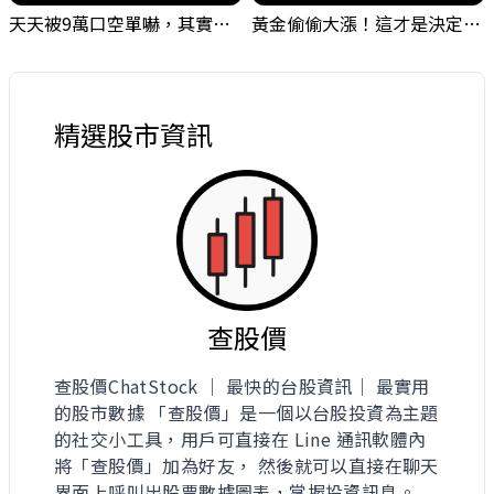
天天被9萬口空單嚇，其實你盯錯地方了｜Mr.Jimmy高志銘 #台股 #外資期貨 #融資
黃金偷偷大漲！這才是決定台股生死的「真風向球」！｜Mr.Jimmy高志銘 #黃金 #美元指數 #聯準會
精選股市資訊
查股價
查股價ChatStock ｜ 最快的台股資訊｜ 最實用
的股市數據 「查股價」是一個以台股投資為主題
的社交小工具，用戶可直接在 Line 通訊軟體內
將「查股價」加為好友， 然後就可以直接在聊天
界面上呼叫出股票數據圖表，掌握投資訊息。