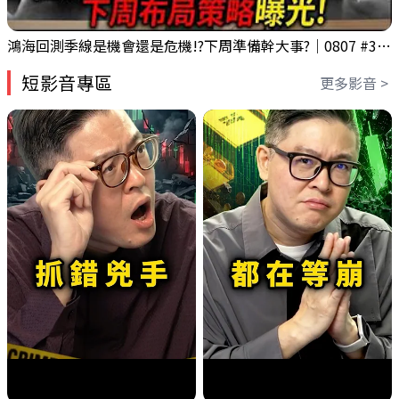
鴻海回測季線是機會還是危機!?下周準備幹大事?｜0807 #3661 #2317 #2317鴻海
短影音專區
更多影音 >