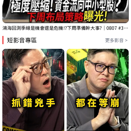
鴻海回測季線是機會還是危機!?下周準備幹大事?｜0807 #3661 #2317 #2317鴻海
短影音專區
更多影音 >