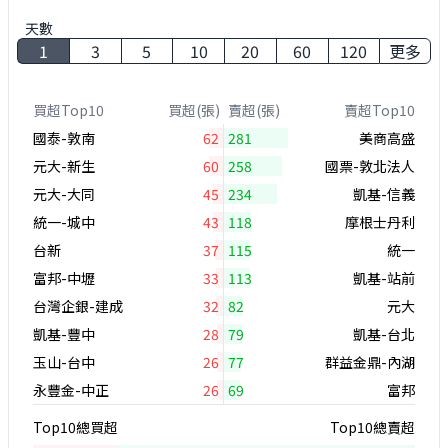
天數
1
3
5
10
20
60
120
更多
買超Top10
買超(張)
賣超(張)
賣超Top10
國泰-敦南
62
281
美商高盛
元大-新生
60
258
國票-敦北法人
元大-大同
45
234
凱基-信義
統一-城中
43
118
摩根士丹利
台新
37
115
統一
富邦-中壢
33
113
凱基-站前
台灣企銀-建成
32
82
元大
凱基-豐中
28
79
凱基-台北
玉山-台中
26
77
群益金鼎-內湖
永豐金-中正
26
69
富邦
Top10總買超
Top10總賣超