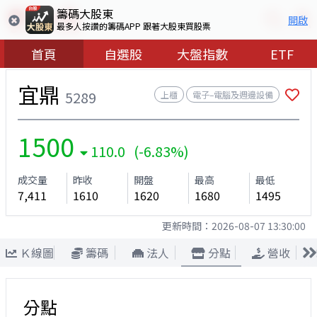
籌碼大股東
開啟
最多人按讚的籌碼APP 跟著大股東買股票
首頁
自選股
大盤指數
ETF
宜鼎
5289
上櫃
電子–電腦及週邊設備
1500
110.0 (-6.83%)
成交量
昨收
開盤
最高
最低
7,411
1610
1620
1680
1495
更新時間：
2026-08-07 13:30:00
Ｋ線圖
籌碼
法人
分點
營收
分點