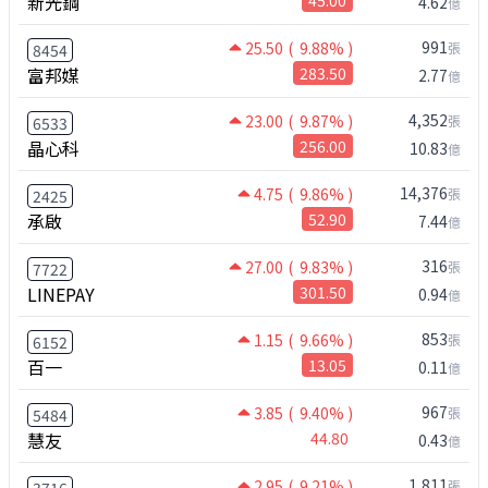
新光鋼
4.62
億
991
25.50
( 9.88% )
張
8454
富邦媒
283.50
2.77
億
4,352
23.00
( 9.87% )
張
6533
晶心科
256.00
10.83
億
14,376
4.75
( 9.86% )
張
2425
承啟
52.90
7.44
億
316
27.00
( 9.83% )
張
7722
LINEPAY
301.50
0.94
億
853
1.15
( 9.66% )
張
6152
百一
13.05
0.11
億
967
3.85
( 9.40% )
張
5484
慧友
44.80
0.43
億
1,811
2.95
( 9.21% )
張
3716