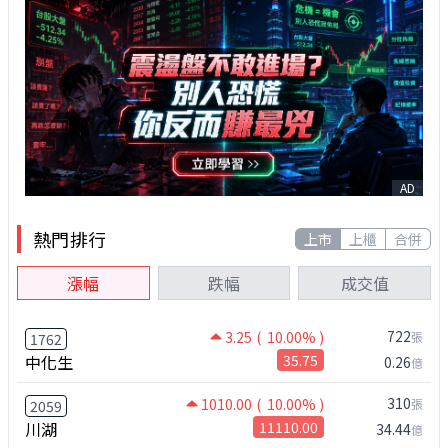
AD
熱門排行
上市
上櫃
合併
漲幅
跌幅
成交值
722
3.25
( 10.00% )
張
1762
中化生
35.75
0.26
億
310
1010.00
( 10.00% )
張
2059
川湖
11110.00
34.44
億