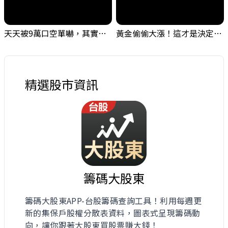
天天被9萬口空單嚇，其實你盯錯地方了｜Mr.Jimmy高志銘 #台股 #外資期貨 #融資
黃金偷偷大漲！這才是決定台股生死的「真風向球」！｜Mr.Jimmy高志銘 #黃金 #美元指數 #聯準會
精選股市資訊
籌碼大股東
籌碼大股東APP-台股籌碼查詢工具！利用每週更
新的集保戶股權分散表資料，圖表式呈現籌碼動
向，讓你跟著大股東買股票賺大錢！