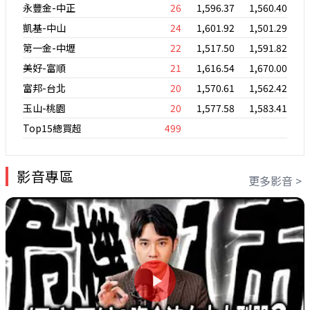
永豐金-中正
26
1,596.37
1,560.40
凱基-中山
24
1,601.92
1,501.29
第一金-中壢
22
1,517.50
1,591.82
美好-富順
21
1,616.54
1,670.00
富邦-台北
20
1,570.61
1,562.42
玉山-桃園
20
1,577.58
1,583.41
Top15總買超
499
影音專區
更多影音 >