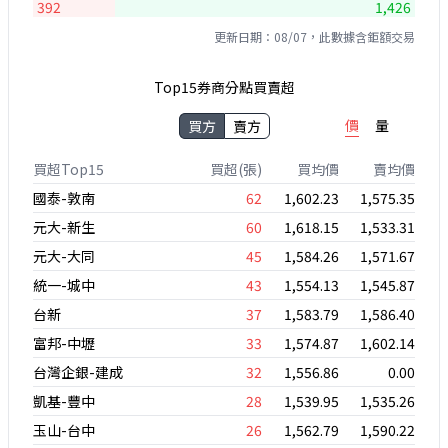
392
1,426
更新日期：08/07，此數據含鉅額交易
Top15券商分點買賣超
價
量
買方
賣方
買超Top15
買超(張)
買均價
賣均價
國泰-敦南
62
1,602.23
1,575.35
元大-新生
60
1,618.15
1,533.31
元大-大同
45
1,584.26
1,571.67
統一-城中
43
1,554.13
1,545.87
台新
37
1,583.79
1,586.40
富邦-中壢
33
1,574.87
1,602.14
台灣企銀-建成
32
1,556.86
0.00
凱基-豐中
28
1,539.95
1,535.26
玉山-台中
26
1,562.79
1,590.22