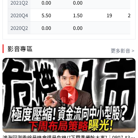
2021Q2
0.00
0.00
2020Q4
5.50
1.50
19
202
2020Q2
0.00
0.00
影音專區
更多影音 >
鴻海回測季線是機會還是危機!?下周準備幹大事?｜0807 #3661 #2317 #2317鴻海