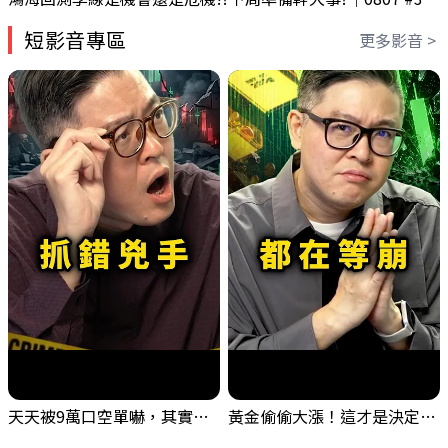
短影音專區
更多影音 >
天天被9萬口空單嚇，其實你盯錯地方了｜Mr.Jimmy高志銘 #台股 #外資期貨 #融資
黃金偷偷大漲！這才是決定台股生死的「真風向球」！｜Mr.Jimmy高志銘 #黃金 #美元指數 #聯準會