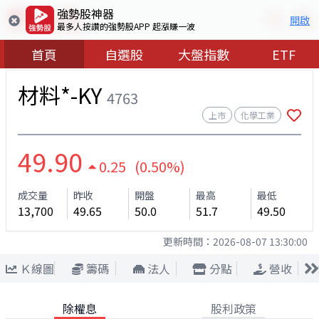
強勢股神器
開啟
最多人按讚的強勢股APP 起漲賺一波
首頁
自選股
大盤指數
ETF
材料*-KY
4763
上市
化學工業
49.90
0.25 (0.50%)
成交量
昨收
開盤
最高
最低
13,700
49.65
50.0
51.7
49.50
更新時間：
2026-08-07 13:30:00
Ｋ線圖
籌碼
法人
分點
營收
除權息
股利政策