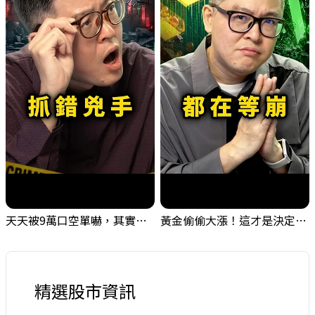
天天被9萬口空單嚇，其實你盯錯地方了｜Mr.Jimmy高志銘 #台股 #外資期貨 #融資
黃金偷偷大漲！這才是決定台股生死的「真風向球」！｜Mr.Jimmy高志銘 #黃金 #美元指數 #聯準會
精選股市資訊