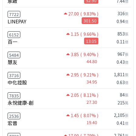
承啟
52.90
7.44
億
316
27.00
( 9.83% )
張
7722
LINEPAY
301.50
0.94
億
853
1.15
( 9.66% )
張
6152
百一
13.05
0.11
億
967
3.85
( 9.40% )
張
5484
慧友
44.80
0.43
億
1,811
2.95
( 9.21% )
張
3716
中化控股
34.95
0.63
億
84
2.05
( 8.11% )
張
7835
永悅健康-創
27.30
215
萬
2,105
1.45
( 8.07% )
張
2536
宏普
19.40
0.41
億
2,761
17.00
( 7.79% )
張