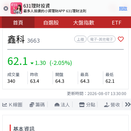
631理財投資
開啟
最多人按讚的小資理財APP 631理財法則
首頁
自選股
大盤指數
ETF
鑫科
3663
上櫃
電子–其他電子
62.1
1.30 (-2.05%)
成交量
昨收
開盤
最高
最低
340
63.4
64.3
64.3
62.1
更新時間：
2026-08-07 13:30:00
Ｋ線圖
籌碼
法人
分點
營收
基本資訊