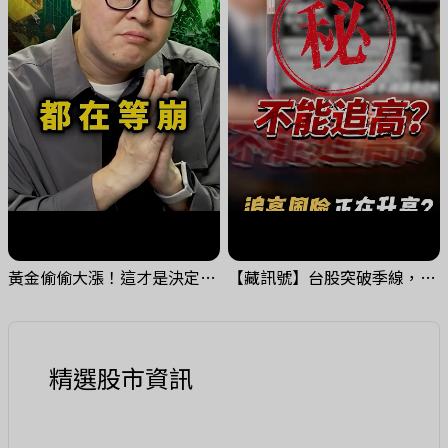
黃金偷偷大漲！這才是決定台股生死的「真風向球」！｜Mr.Jimmy高志銘 #黃金 #美元指數 #聯準會
【藏訊號】台股突破季線，週一我提醒了這個關鍵訊號
精選股市資訊