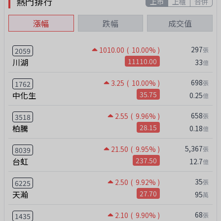
熱門排行
上市
上櫃
合併
漲幅
跌幅
成交值
297
1010.00
( 10.00% )
張
2059
川湖
11110.00
33
億
698
3.25
( 10.00% )
張
1762
中化生
35.75
0.25
億
658
2.55
( 9.96% )
張
3518
柏騰
28.15
0.18
億
5,367
21.50
( 9.95% )
張
8039
台虹
237.50
12.7
億
35
2.50
( 9.92% )
張
6225
天瀚
27.70
95
萬
68
2.10
( 9.90% )
張
1435