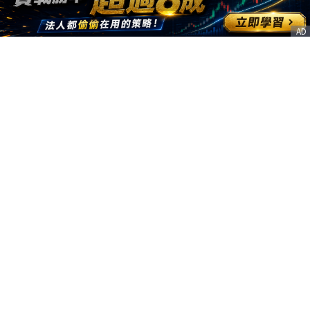
AD
客服信箱
service@nstock.tw
商業合作
點擊前往 >
訂單查詢
客服支援
序號兌換
© 2020. 凱衛資訊股份有限公司(統編:21261212) All Rights Reserved.
nStock is one brand of K WAY Information. Ｖ2.0.3.6