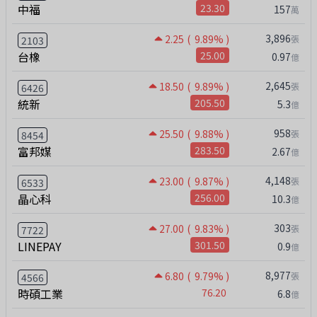
中福
23.30
157
萬
3,896
2.25
( 9.89% )
張
2103
台橡
25.00
0.97
億
2,645
18.50
( 9.89% )
張
6426
統新
205.50
5.3
億
958
25.50
( 9.88% )
張
8454
富邦媒
283.50
2.67
億
4,148
23.00
( 9.87% )
張
6533
晶心科
256.00
10.3
億
303
27.00
( 9.83% )
張
7722
LINEPAY
301.50
0.9
億
8,977
6.80
( 9.79% )
張
4566
時碩工業
76.20
6.8
億