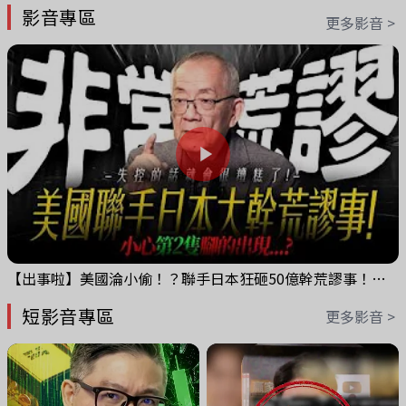
影音專區
更多影音 >
【出事啦】美國淪小偷！？聯手日本狂砸50億幹荒謬事！美元急殺黃金噴發，外資準備血洗台股！？｜ Mr.永年 李｜ 盤後講股 Mr.永年 李 2026 / 08 / 06
短影音專區
更多影音 >