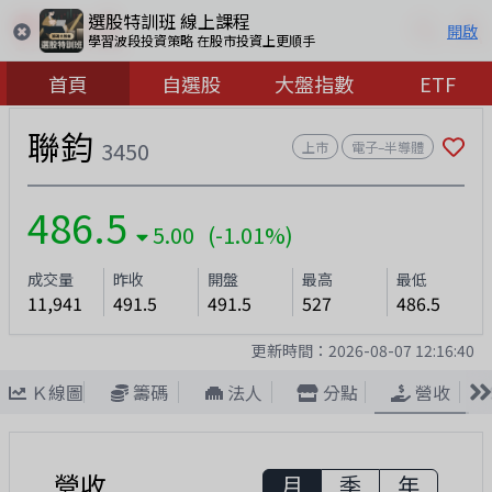
選股特訓班 線上課程
開啟
學習波段投資策略 在股市投資上更順手
首頁
自選股
大盤指數
ETF
聯鈞
3450
上市
電子–半導體
486.5
5.00 (-1.01%)
成交量
昨收
開盤
最高
最低
11,950
491.5
491.5
527
486.0
更新時間：
2026-08-07 12:16:50
Ｋ線圖
籌碼
法人
分點
營收
營收
月
季
年