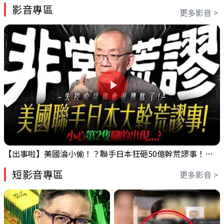
影音專區
更多影音 >
【出事啦】美國淪小偷！？聯手日本狂砸50億幹荒謬事！美元急殺黃金噴發，外資準備血洗台股！？｜ Mr.永年 李｜ 盤後講股 Mr.永年 李 2026 / 08 / 06
短影音專區
更多影音 >