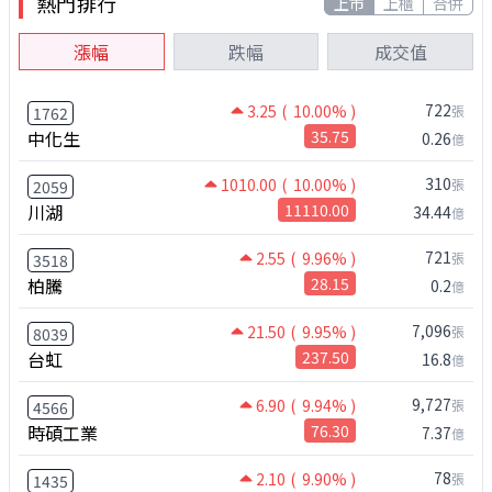
熱門排行
上市
上櫃
合併
漲幅
跌幅
成交值
722
3.25
( 10.00% )
張
1762
中化生
35.75
0.26
億
310
1010.00
( 10.00% )
張
2059
川湖
11110.00
34.44
億
721
2.55
( 9.96% )
張
3518
柏騰
28.15
0.2
億
7,096
21.50
( 9.95% )
張
8039
台虹
237.50
16.8
億
9,727
6.90
( 9.94% )
張
4566
時碩工業
76.30
7.37
億
78
2.10
( 9.90% )
張
1435