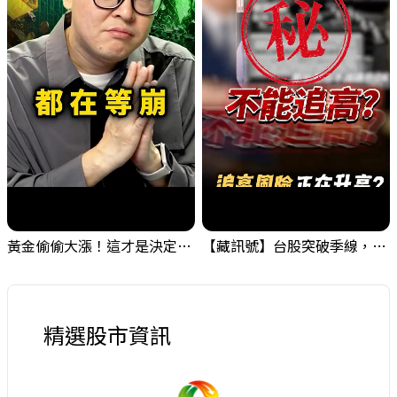
黃金偷偷大漲！這才是決定台股生死的「真風向球」！｜Mr.Jimmy高志銘 #黃金 #美元指數 #聯準會
【藏訊號】台股突破季線，週一我提醒了這個關鍵訊號
精選股市資訊