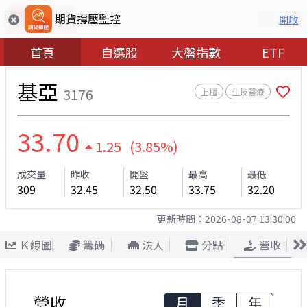
期貨撐壓監控
開啟
首頁
自選股
大盤指數
ETF
基亞
3176
上櫃
生技醫療
33.70
1.25 (3.85%)
成交量
昨收
開盤
最高
最低
309
32.45
32.50
33.75
32.20
更新時間：
2026-08-07 13:30:00
Ｋ線圖
籌碼
法人
分點
營收
營收
月
季
年