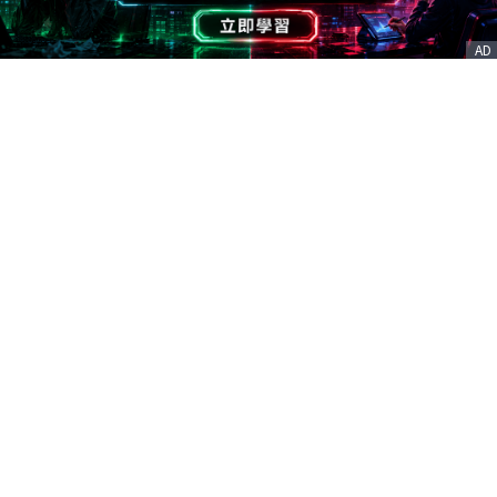
AD
客服信箱
service@nstock.tw
商業合作
點擊前往 >
訂單查詢
客服支援
序號兌換
© 2020. 凱衛資訊股份有限公司(統編:21261212) All Rights Reserved.
nStock is one brand of K WAY Information. Ｖ2.0.3.6