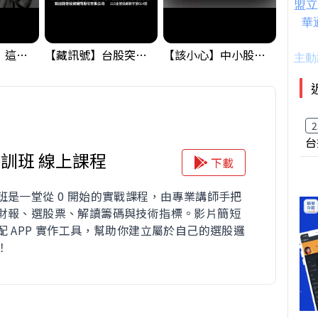
黃金偷偷大漲！這才是決定台股生死的「真風向球」！｜Mr.Jimmy高志銘 #黃金 #美元指數 #聯準會
【藏訊號】台股突破季線，週一我提醒了這個關鍵訊號
【該小心】中小股派對結束 ? 關鍵訊號都指向...
2
台
訓班 線上課程
下載
班是一堂從 0 開始的實戰課程，由專業講師手把
財報、選股票、解讀籌碼與技術指標。影片簡短
配 APP 實作工具，幫助你建立屬於自己的選股邏
！