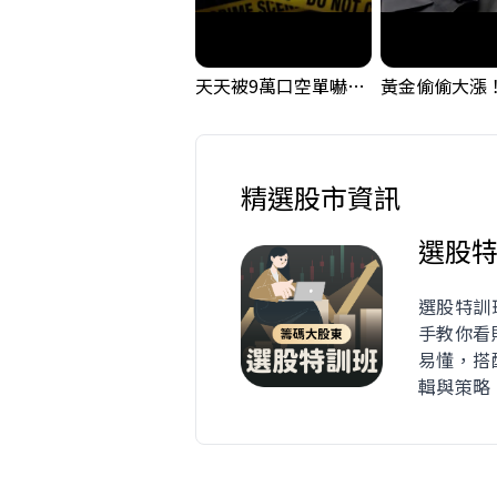
天天被9萬口空單嚇，其實你盯錯地方了｜Mr.Jimmy高志銘 #台股 #外資期貨 #融資
精選股市資訊
選股特
選股特訓
手教你看
易懂，搭
輯與策略