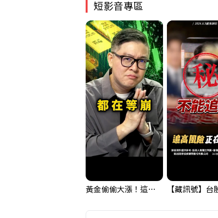
短影音專區
黃金偷偷大漲！這才是決定台股生死的「真風向球」！｜Mr.Jimmy高志銘 #黃金 #美元指數 #聯準會