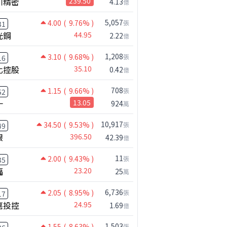
川精密
239.50
4.13
億
5,057
4.00
( 9.76% )
張
31
光鋼
44.95
2.22
億
1,208
3.10
( 9.68% )
張
16
化控股
35.10
0.42
億
708
1.15
( 9.66% )
張
52
一
13.05
924
萬
10,917
34.50
( 9.53% )
張
49
銀
396.50
42.39
億
11
2.00
( 9.43% )
張
35
福
23.20
25
萬
6,736
2.05
( 8.95% )
張
17
嘉投控
24.95
1.69
億
鴻海七月營收歷史新高!還能追嗎?｜0806 #2317 #2317鴻海 #矽晶圓
1,503
1.55
( 8.63% )
張