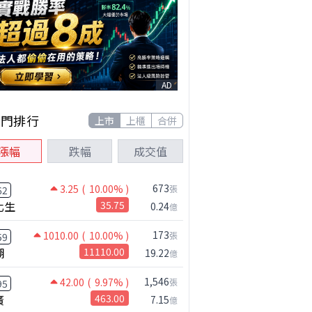
AD
熱門排行
上市
上櫃
合併
漲幅
跌幅
成交值
673
3.25
( 10.00% )
張
62
化生
35.75
0.24
億
173
1010.00
( 10.00% )
張
59
湖
11110.00
19.22
億
1,546
42.00
( 9.97% )
張
95
廣
463.00
7.15
億