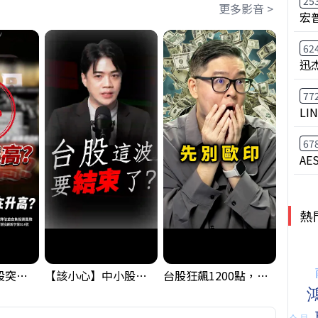
25
更多影音 >
宏
62
迅
77
LI
67
AE
熱
【藏訊號】台股突破季線，週一我提醒了這個關鍵訊號
【該小心】中小股派對結束 ? 關鍵訊號都指向...
台股狂飆1200點，但還有兩關沒過｜Mr.Jimmy高志銘 #台股 #期貨 #加權指數