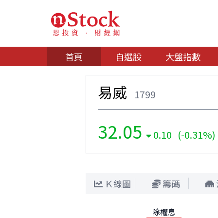
首頁
自選股
大盤指數
易威
1799
32.05
0.10 (-0.31%)
Ｋ線圖
籌碼
除權息