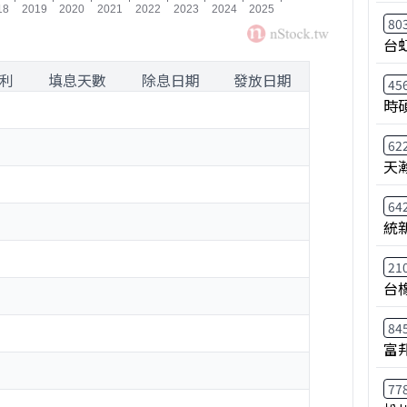
80
台
利
填息天數
除息日期
發放日期
45
時
62
天
64
統
21
台
84
富
77