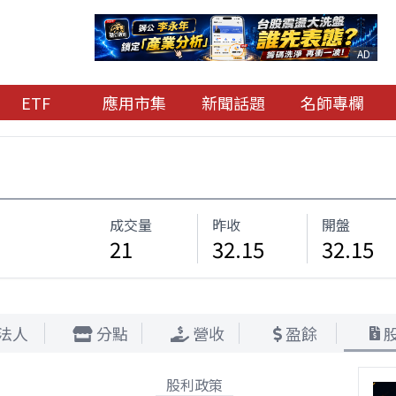
AD
ETF
應用市集
新聞話題
名師專欄
成交量
昨收
開盤
21
32.15
32.15
法人
分點
營收
盈餘
股利政策