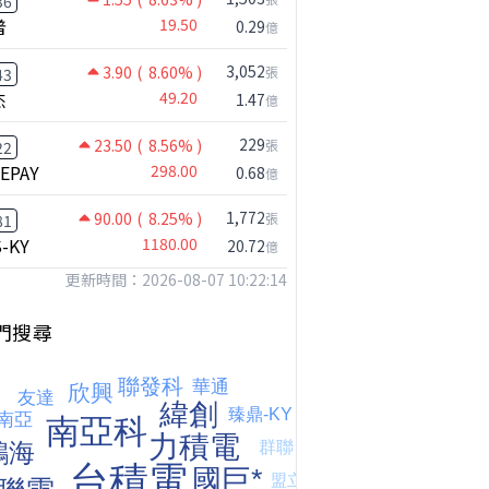
36
普
19.50
0.29
億
3,052
3.90
( 8.60% )
張
43
杰
49.20
1.47
億
229
23.50
( 8.56% )
張
22
NEPAY
298.00
0.68
億
1,772
90.00
( 8.25% )
張
81
S-KY
1180.00
20.72
億
更新時間：2026-08-07 10:22:14
門搜尋
【我被黑了?】是真的聽不懂嗎...還是... #股票分析 #因果分析
撐台股的不是投信，是買ETF的你自己｜Mr.Jimmy高志銘 #ETF #投信買超 #台股
【危機只解除一半?】台股暴漲後別急追！量縮反彈藏隱憂