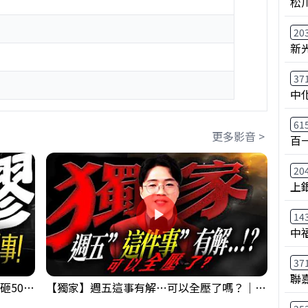
松
20
新
37
中
61
更多影音 >
百
20
上
14
中
37
聯
【出事啦】美國淪小偷！？聯手日本狂砸50億幹荒謬事！美元急殺黃金噴發，外資準備血洗台股！？｜ Mr.永年 李｜ 盤後講股 Mr.永年 李 2026 / 08 / 06
【獨家】週五這事有解⋯可以全壓了嗎？｜錢進大趨勢 Mr.智霖 陳 2026/08/06