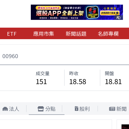
AD
ETF
應用市集
新聞話題
名師專欄
00960
成交量
昨收
開盤
151
18.58
18.81
法人
分點
股利
新聞