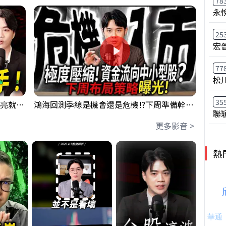
78
永
25
宏
77
松
35
【貪婪時間】格局要打開，下週訊號一亮就出手！我不說的話還真一堆人不知道！｜錢進大趨勢 Mr.智霖 陳 2026/08/08
鴻海回測季線是機會還是危機!?下周準備幹大事?｜0807 #3661 #2317 #2317鴻海
聯
更多影音 >
熱