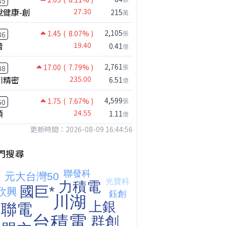
35
悅健康-創
27.30
215
萬
2,105
1.45
( 8.07% )
張
36
普
19.40
0.41
億
2,761
17.00
( 7.79% )
張
88
川精密
235.00
6.51
億
4,599
1.75
( 7.67% )
張
50
【注意!!!】外資暗中狂掃ETF想幹嘛? 非農影響能多大?!｜ Mr.永年 李 / Mr.JIMMY 高志銘 / 理財有夠跩
穎
24.55
1.11
億
更新時間：2026-08-09 16:44:56
門搜尋