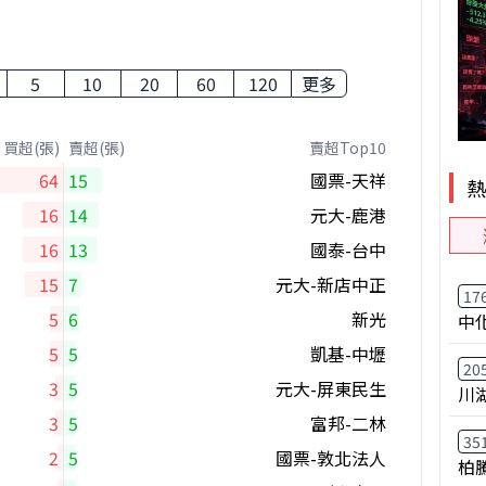
5
10
20
60
120
更多
買超(張)
賣超(張)
賣超Top10
64
15
國票-天祥
16
14
元大-鹿港
16
13
國泰-台中
15
7
元大-新店中正
17
5
6
新光
中
5
5
凱基-中壢
20
3
5
元大-屏東民生
川
3
5
富邦-二林
35
2
5
國票-敦北法人
柏