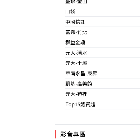
臺銀-金山
口袋
中國信託
富邦-竹北
群益金鼎
元大-清水
元大-土城
華南永昌-東昇
凱基-高美館
元大-苑裡
Top15總買超
影音專區