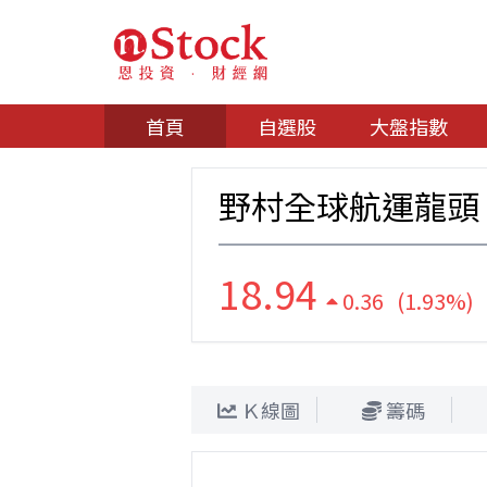
首頁
自選股
大盤指數
野村全球航運龍頭
18.94
0.36 (1.93%)
Ｋ線圖
籌碼