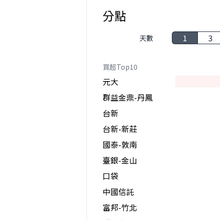
分點
1
3
天數
買超Top10
元大
群益金鼎-丹鳳
台新
台新-新莊
國泰-敦南
臺銀-金山
口袋
中國信託
富邦-竹北