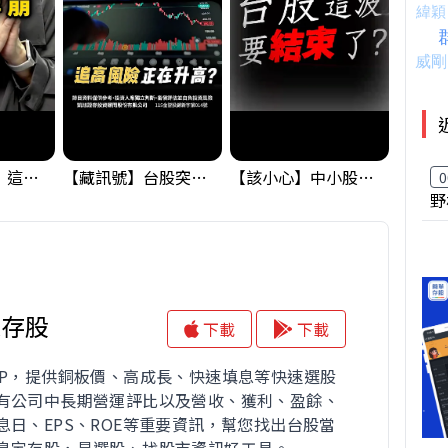
黃金偷偷大漲！這才是決定台股生死的「真風向球」！｜Mr.Jimmy高志銘 #黃金 #美元指數 #聯準會
【藏訊號】台股突破季線，週一我提醒了這個關鍵訊號
【該小心】中小股派對結束 ? 關鍵訊號都指向...
0
野
息存股
下載
下載
PP，提供銅板價、高成長、快速填息等快速選股
有公司中長期營運評比以及營收、獲利、盈餘、
息日、EPS、ROE等重要資訊，幫您找出台股當