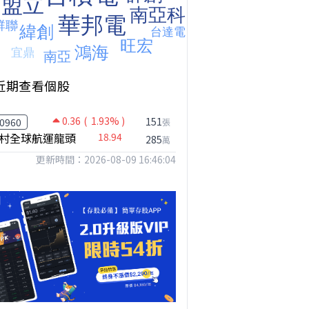
近期查看個股
0.36
( 1.93% )
台股狂飆1200點，但還有兩關沒過｜Mr.Jimmy高志銘 #台股 #期貨 #加權指數
【我被黑了?】是真的聽不懂嗎...還是... #股票分析 #因果分析
撐台股的不是投信，是買ETF的你自己｜Mr.Jimmy高志銘 #ETF #投信買超 #台股
151
0960
張
村全球航運龍頭
18.94
285
萬
更新時間：2026-08-09 16:46:04