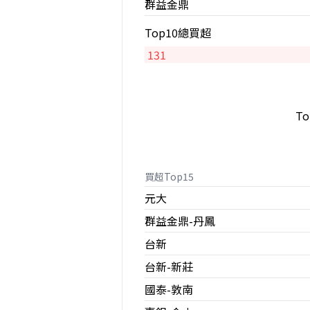
群益金鼎
Top10總買超
131
T
買超Top15
元大
群益金鼎-丹鳳
台新
台新-新莊
國泰-敦南