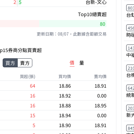
2
5
台新-文心
80
Top10總賣超
台
80
45
更新日期：08/07，此數據含鉅額交易
時
14
op15券商分點買賣超
中
價
量
買方
賣方
21
台
買超(張)
買均價
賣均價
64
18.86
18.91
64
統
16
18.92
0.00
16
18.88
18.95
20
新
15
18.94
0.00
5
18.90
18.91
84