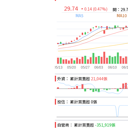
29.74
0.14
(0.47%)
開：29.
MA5
MA10
外資： 累計買賣超
21,044張
投信： 累計買賣超
0張
自營商： 累計買賣超
-351,919張