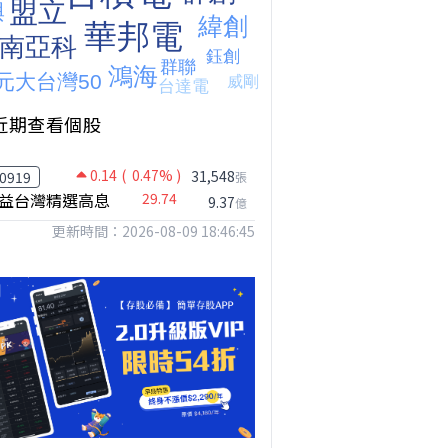
台股狂飆1200點，但還有兩關沒過｜Mr.Jimmy高志銘 #台股 #期貨 #加權指數
【我被黑了?】是真的聽不懂嗎...還是... #股票分析 #因果分析
撐台股的不是投信，是買ETF的你自己｜Mr.Jimmy高志銘 #ETF #投信買超 #台股
近期查看個股
0.14
( 0.47% )
31,548
0919
張
益台灣精選高息
29.74
9.37
億
更新時間：2026-08-09 18:46:45