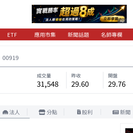
AD
ETF
應用市集
新聞話題
名師專欄
00919
成交量
昨收
開盤
31,548
29.60
29.76
法人
分點
股利
新聞