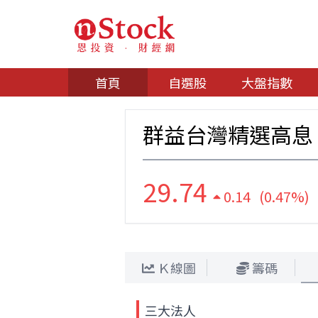
首頁
自選股
大盤指數
群益台灣精選高息
29.74
0.14 (0.47%)
Ｋ線圖
籌碼
三大法人