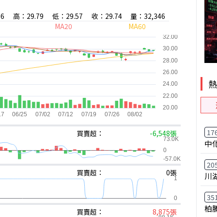
76
高：29.79
低：29.57
收：29.74
量：32,346
MA20
MA60
17
買賣超：
-6,548張
中
20
買賣超：
0張
川
35
柏
買賣超：
8,875張