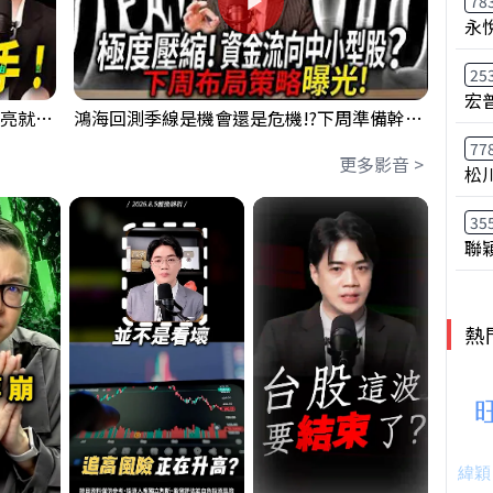
78
永
25
宏
【貪婪時間】格局要打開，下週訊號一亮就出手！我不說的話還真一堆人不知道！｜錢進大趨勢 Mr.智霖 陳 2026/08/08
鴻海回測季線是機會還是危機!?下周準備幹大事?｜0807 #3661 #2317 #2317鴻海
77
更多影音 >
松
35
聯
熱