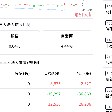
80
台
45
三大法人持股比例
時
投信
自營商
14
中
0.04%
4.44%
21
0日三大法人買賣超明細
台
投信(張)
合計(張)
自營商(張)
64
統
0
8,875
2,327
20
0
-19,297
-36,863
新
0
12,536
26,236
84