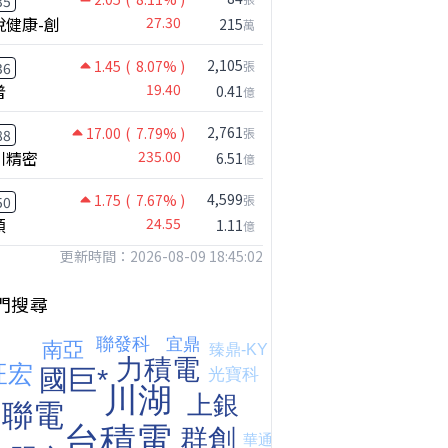
35
悅健康-創
27.30
215
萬
2,105
1.45
( 8.07% )
張
36
普
19.40
0.41
億
【注意!!!】外資暗中狂掃ETF想幹嘛? 非農影響能多大?!｜ Mr.永年 李 / Mr.JIMMY 高志銘 / 理財有夠跩
2,761
17.00
( 7.79% )
張
88
川精密
235.00
6.51
億
4,599
1.75
( 7.67% )
張
50
穎
24.55
1.11
億
更新時間：2026-08-09 18:45:02
門搜尋