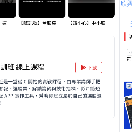
黃金偷偷大漲！這才是決定台股生死的「真風向球」！｜Mr.Jimmy高志銘 #黃金 #美元指數 #聯準會
【藏訊號】台股突破季線，週一我提醒了這個關鍵訊號
【該小心】中小股派對結束 ? 關鍵訊號都指向...
0
群
訓班 線上課程
下載
班是一堂從 0 開始的實戰課程，由專業講師手把
財報、選股票、解讀籌碼與技術指標。影片簡短
配 APP 實作工具，幫助你建立屬於自己的選股邏
！