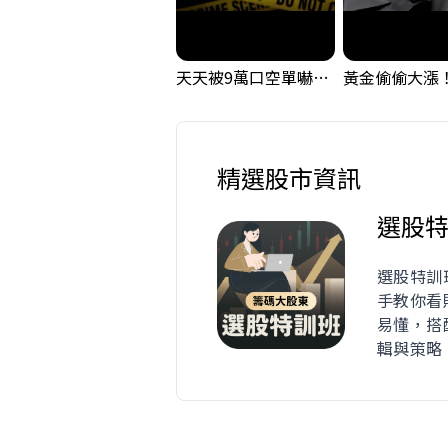
天天被9萬口空單嚇，其實你盯錯地方了｜Mr.Jimmy高志銘 #台股 #外資期貨 #融資
精選股市資訊
選股特
選股特訓
手教你看
易懂，搭
輯與策略