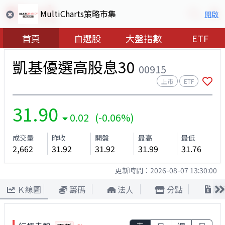
MultiCharts策略市集
開啟
首頁
自選股
大盤指數
ETF
凱基優選高股息30
00915
上市
ETF
31.90
0.02 (-0.06%)
成交量
昨收
開盤
最高
最低
2,662
31.92
31.92
31.99
31.76
更新時間：
2026-08-07 13:30:00
Ｋ線圖
籌碼
法人
分點
股