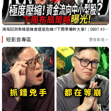
鴻海回測季線是機會還是危機!?下周準備幹大事?｜0807 #3661 #2317 #2317鴻海
短影音專區
更多影音 >