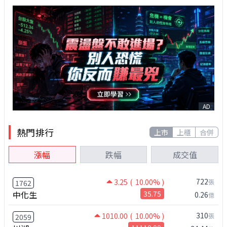
AD
熱門排行
上市
上櫃
合併
漲幅
跌幅
成交值
722
3.25
( 10.00% )
張
1762
中化生
35.75
0.26
億
310
1010.00
( 10.00% )
張
2059