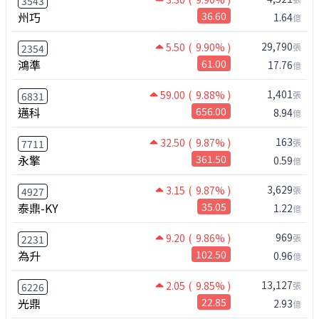
3543
州巧
36.60
1.64
億
29,790
5.50
( 9.90% )
張
2354
鴻準
61.00
17.76
億
1,401
59.00
( 9.88% )
張
6831
邁科
656.00
8.94
億
163
32.50
( 9.87% )
張
7711
永擎
361.50
0.59
億
3,629
3.15
( 9.87% )
張
4927
泰鼎-KY
35.05
1.22
億
969
9.20
( 9.86% )
張
2231
為升
102.50
0.96
億
13,127
2.05
( 9.85% )
張
6226
光鼎
22.85
2.93
億