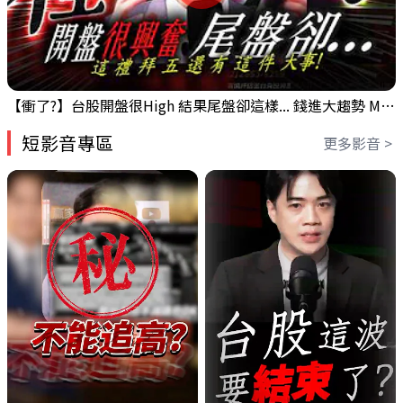
【衝了?】台股開盤很High 結果尾盤卻這樣... 錢進大趨勢 Mr.智霖 陳 2026/08/05
短影音專區
更多影音 >