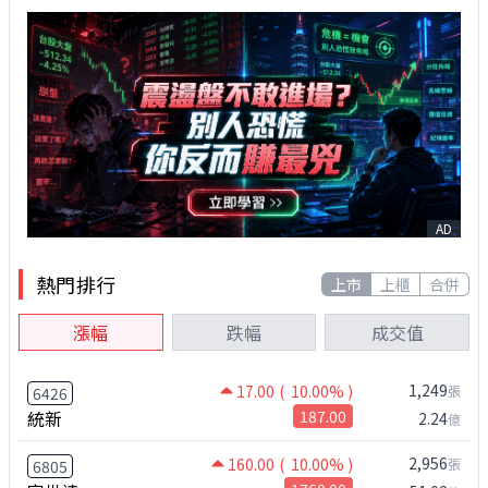
AD
熱門排行
上市
上櫃
合併
漲幅
跌幅
成交值
1,249
17.00
( 10.00% )
張
6426
統新
187.00
2.24
億
2,956
160.00
( 10.00% )
張
6805