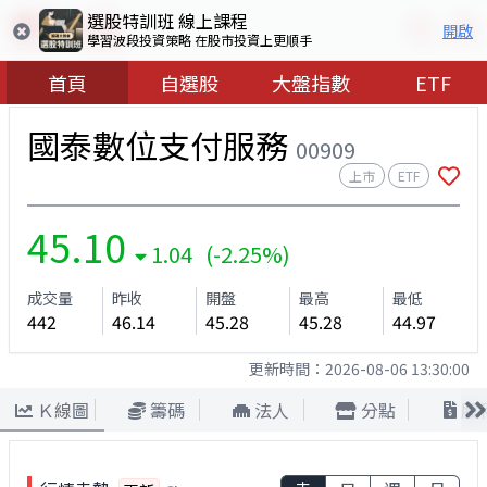
選股特訓班 線上課程
開啟
學習波段投資策略 在股市投資上更順手
首頁
自選股
大盤指數
ETF
國泰數位支付服務
00909
上市
ETF
45.10
1.04 (-2.25%)
成交量
昨收
開盤
最高
最低
442
46.14
45.28
45.28
44.97
更新時間：
2026-08-06 13:30:00
Ｋ線圖
籌碼
法人
分點
股