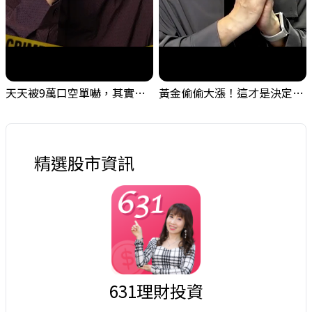
天天被9萬口空單嚇，其實你盯錯地方了｜Mr.Jimmy高志銘 #台股 #外資期貨 #融資
黃金偷偷大漲！這才是決定台股生死的「真風向球」！｜Mr.Jimmy高志銘 #黃金 #美元指數 #聯準會
精選股市資訊
631理財投資