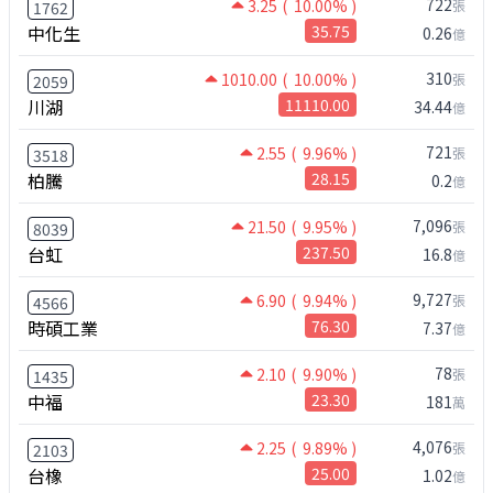
722
3.25
( 10.00% )
張
1762
中化生
35.75
0.26
億
310
1010.00
( 10.00% )
張
2059
川湖
11110.00
34.44
億
721
2.55
( 9.96% )
張
3518
柏騰
28.15
0.2
億
7,096
21.50
( 9.95% )
張
8039
台虹
237.50
16.8
億
9,727
6.90
( 9.94% )
張
4566
時碩工業
76.30
7.37
億
78
2.10
( 9.90% )
張
1435
中福
23.30
181
萬
4,076
2.25
( 9.89% )
張
2103
台橡
25.00
1.02
億