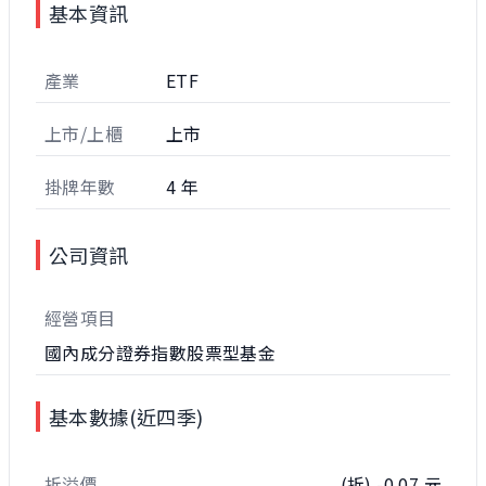
基本資訊
產業
ETF
上市/上櫃
上市
掛牌年數
4 年
公司資訊
經營項目
國內成分證券指數股票型基金
基本數據(近四季)
折溢價
(折) -0.07 元