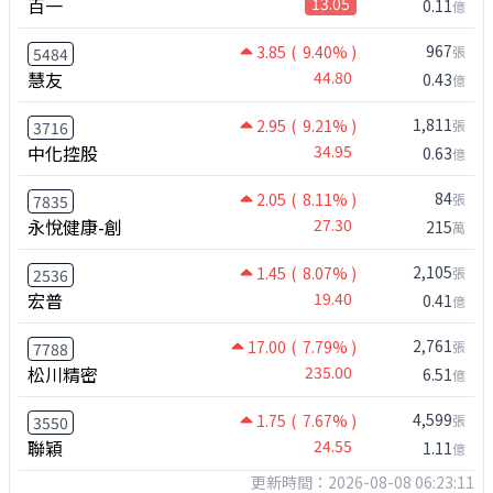
百一
13.05
0.11
億
967
3.85
( 9.40% )
張
5484
慧友
44.80
0.43
億
1,811
2.95
( 9.21% )
張
3716
中化控股
34.95
0.63
億
84
2.05
( 8.11% )
張
7835
永悅健康-創
27.30
215
萬
2,105
1.45
( 8.07% )
張
2536
宏普
19.40
0.41
億
2,761
17.00
( 7.79% )
張
7788
松川精密
235.00
6.51
億
4,599
1.75
( 7.67% )
張
3550
聯穎
24.55
1.11
億
更新時間：2026-08-08 06:23:11