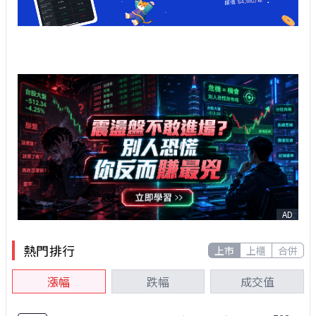
AD
熱門排行
上市
上櫃
合併
漲幅
跌幅
成交值