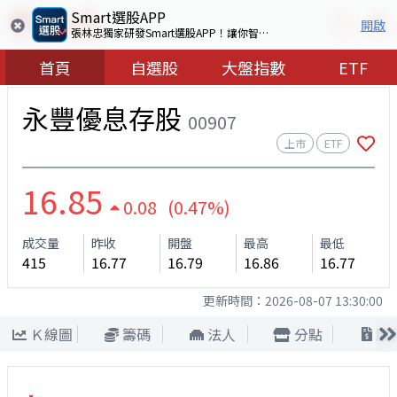
Smart選股APP
開啟
張林忠獨家研發Smart選股APP！讓你智慧看盤選出好股票
首頁
自選股
大盤指數
ETF
永豐優息存股
00907
上市
ETF
16.85
0.08 (0.47%)
成交量
昨收
開盤
最高
最低
415
16.77
16.79
16.86
16.77
更新時間：
2026-08-07 13:30:00
Ｋ線圖
籌碼
法人
分點
股