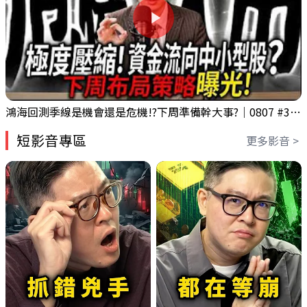
鴻海回測季線是機會還是危機!?下周準備幹大事?｜0807 #3661 #2317 #2317鴻海
短影音專區
更多影音 >