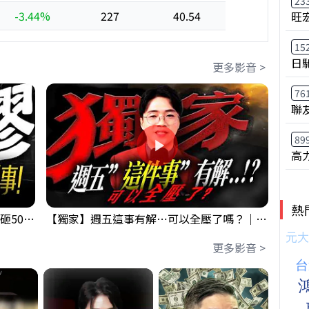
23
-3.44%
227
40.54
旺
15
日
更多影音 >
76
聯
89
高
熱
【出事啦】美國淪小偷！？聯手日本狂砸50億幹荒謬事！美元急殺黃金噴發，外資準備血洗台股！？｜ Mr.永年 李｜ 盤後講股 Mr.永年 李 2026 / 08 / 06
【獨家】週五這事有解⋯可以全壓了嗎？｜錢進大趨勢 Mr.智霖 陳 2026/08/06
更多影音 >