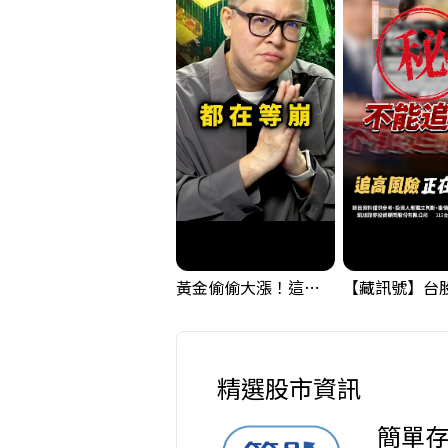
黃金偷偷大漲！這才是決定台股生死的「真風向球」！｜Mr.Jimmy高志銘 #黃金 #美元指數 #聯準會
精選股市資訊
簡單