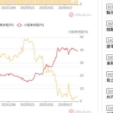
62
聯
36
精
24
建
20
東
45
氣
35
州
23