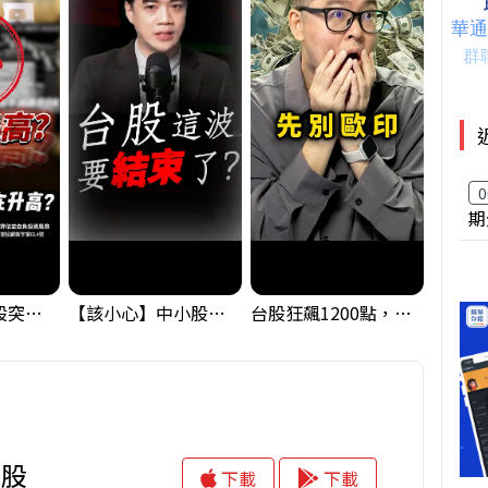
0
期
【藏訊號】台股突破季線，週一我提醒了這個關鍵訊號
【該小心】中小股派對結束 ? 關鍵訊號都指向...
台股狂飆1200點，但還有兩關沒過｜Mr.Jimmy高志銘 #台股 #期貨 #加權指數
存股
下載
下載