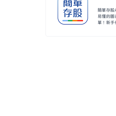
簡單存股
易懂的圖
單！新手