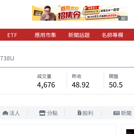
AD
ETF
應用市集
新聞話題
名師專欄
0738U
成交量
昨收
開盤
4,676
48.92
50.5
法人
分點
股利
新聞