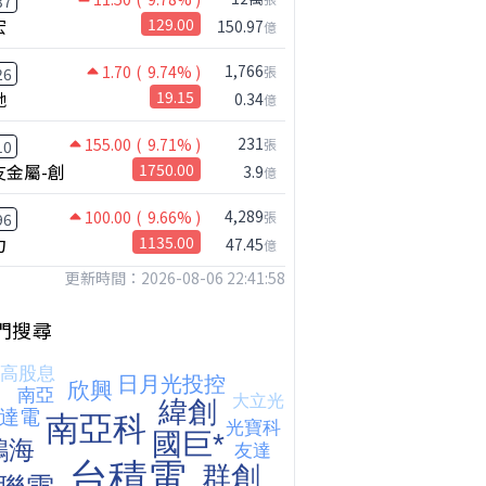
37
宏
129.00
150.97
億
1,766
1.70
( 9.74% )
張
26
馳
19.15
0.34
億
231
155.00
( 9.71% )
張
10
友金屬-創
1750.00
3.9
億
4,289
100.00
( 9.66% )
張
96
力
1135.00
47.45
億
更新時間：2026-08-06 22:41:58
門搜尋
鴻海七月營收歷史新高!還能追嗎?｜0806 #2317 #2317鴻海 #矽晶圓