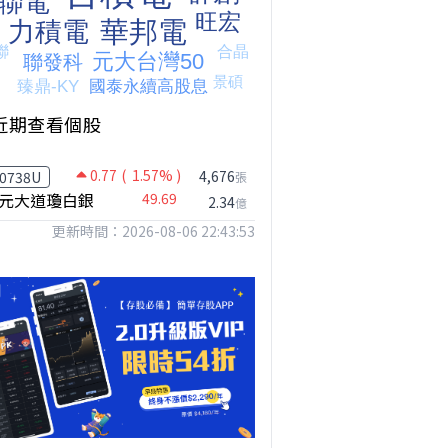
近期查看個股
0.77
( 1.57% )
4,676
0738U
張
元大道瓊白銀
49.69
2.34
億
更新時間：2026-08-06 22:43:53
【我被黑了?】是真的聽不懂嗎...還是... #股票分析 #因果分析
撐台股的不是投信，是買ETF的你自己｜Mr.Jimmy高志銘 #ETF #投信買超 #台股
【危機只解除一半?】台股暴漲後別急追！量縮反彈藏隱憂