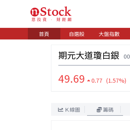
首頁
自選股
大盤指數
期元大道瓊白銀
0
49.69
0.77 (1.57%)
Ｋ線圖
籌碼