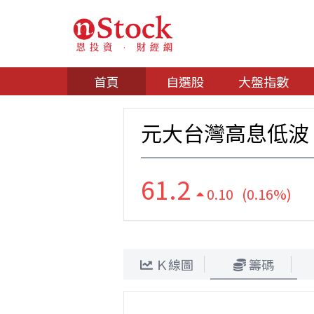
首頁
自選股
大盤指數
元大台灣高息低波
61.2
0.10 (0.16%)
Ｋ線圖
籌碼