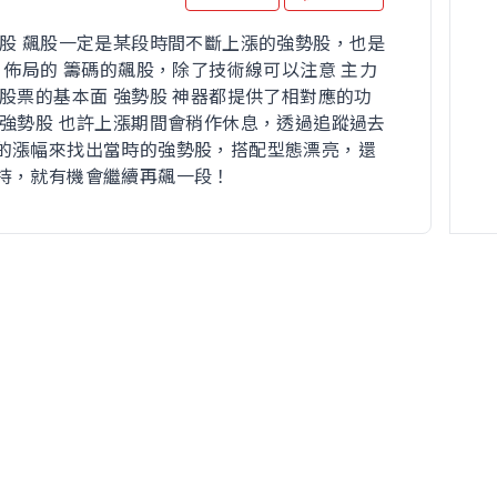
勢股 飆股一定是某段時間不斷上漲的強勢股，也是
力 佈局的 籌碼的飆股，除了技術線可以注意 主力
與股票的基本面 強勢股 神器都提供了相對應的功
 強勢股 也許上漲期間會稍作休息，透過追蹤過去
的漲幅來找出當時的強勢股，搭配型態漂亮，還
持，就有機會繼續再飆一段！