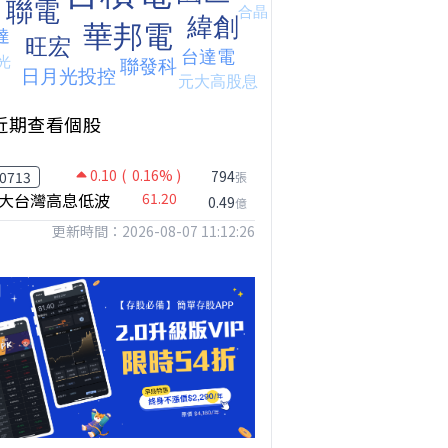
近期查看個股
0.10
( 0.16% )
794
0713
張
大台灣高息低波
61.20
0.49
億
更新時間：2026-08-07 11:12:26
【我被黑了?】是真的聽不懂嗎...還是... #股票分析 #因果分析
撐台股的不是投信，是買ETF的你自己｜Mr.Jimmy高志銘 #ETF #投信買超 #台股
【危機只解除一半?】台股暴漲後別急追！量縮反彈藏隱憂