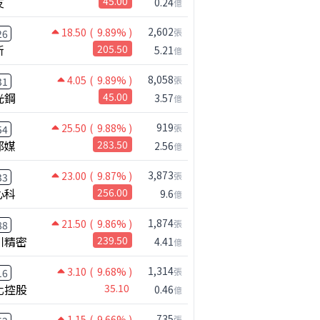
友
45.00
0.24
億
2,602
18.50
( 9.89% )
張
26
新
205.50
5.21
億
8,058
4.05
( 9.89% )
張
31
光鋼
45.00
3.57
億
919
25.50
( 9.88% )
張
54
邦媒
283.50
2.56
億
3,873
23.00
( 9.87% )
張
33
心科
256.00
9.6
億
1,874
21.50
( 9.86% )
張
88
川精密
239.50
4.41
億
1,314
3.10
( 9.68% )
張
16
化控股
35.10
0.46
億
735
1.15
( 9.66% )
張