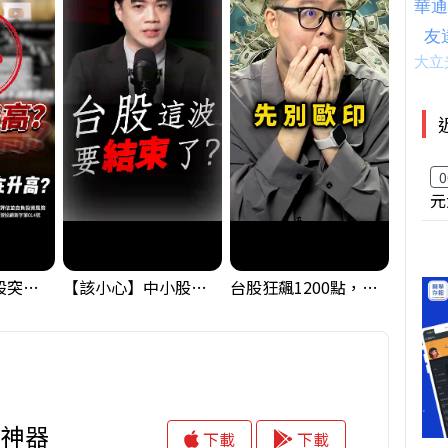
0
元
【藏訊號】台股突破季線，週一我提醒了這個關鍵訊號
【該小心】中小股派對結束 ? 關鍵訊號都指向...
台股狂飆1200點，但還有兩關沒過｜Mr.Jimmy高志銘 #台股 #期貨 #加權指數
股神器
下載
下載