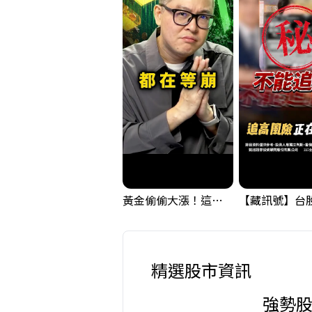
黃金偷偷大漲！這才是決定台股生死的「真風向球」！｜Mr.Jimmy高志銘 #黃金 #美元指數 #聯準會
精選股市資訊
強勢