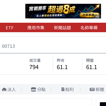
AD
ETF
應用市集
新聞話題
名師專欄
00713
成交量
昨收
開盤
794
61.1
61.1
法人
分點
股利
新聞