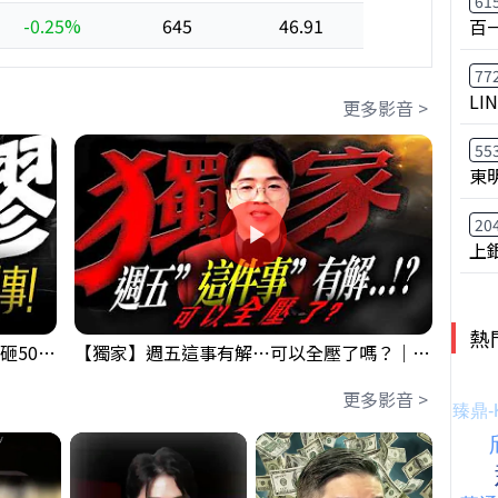
61
-0.25%
645
46.91
百
77
LI
更多影音 >
55
東明
20
上
熱
【出事啦】美國淪小偷！？聯手日本狂砸50億幹荒謬事！美元急殺黃金噴發，外資準備血洗台股！？｜ Mr.永年 李｜ 盤後講股 Mr.永年 李 2026 / 08 / 06
【獨家】週五這事有解⋯可以全壓了嗎？｜錢進大趨勢 Mr.智霖 陳 2026/08/06
更多影音 >