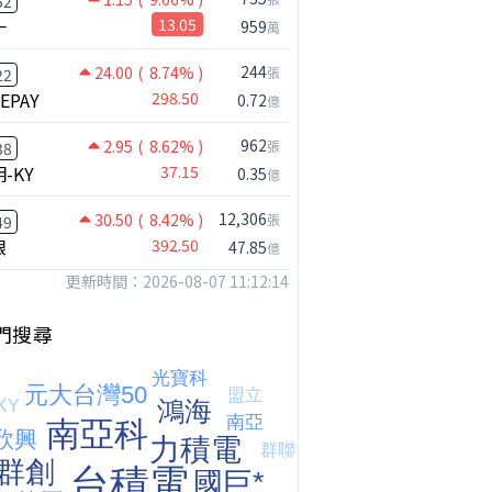
52
一
13.05
959
萬
244
24.00
( 8.74% )
張
22
NEPAY
298.50
0.72
億
962
2.95
( 8.62% )
張
38
-KY
37.15
0.35
億
12,306
30.50
( 8.42% )
張
49
銀
392.50
47.85
億
更新時間：2026-08-07 11:12:14
門搜尋
鴻海七月營收歷史新高!還能追嗎?｜0806 #2317 #2317鴻海 #矽晶圓