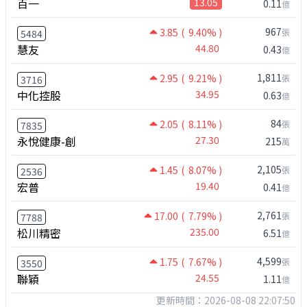
百一
13.05
0.11
億
967
3.85
( 9.40% )
張
5484
慧友
44.80
0.43
億
1,811
2.95
( 9.21% )
張
3716
中化控股
34.95
0.63
億
84
2.05
( 8.11% )
張
7835
永悅健康-創
27.30
215
萬
2,105
1.45
( 8.07% )
張
2536
宏普
19.40
0.41
億
2,761
17.00
( 7.79% )
張
7788
松川精密
235.00
6.51
億
4,599
1.75
( 7.67% )
張
3550
聯穎
24.55
1.11
億
更新時間：2026-08-08 22:07:50