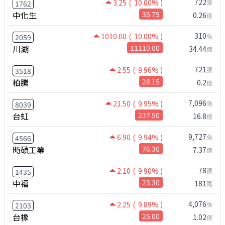
722
3.25
( 10.00% )
張
1762
中化生
35.75
0.26
億
310
1010.00
( 10.00% )
張
2059
川湖
11110.00
34.44
億
721
2.55
( 9.96% )
張
3518
柏騰
28.15
0.2
億
7,096
21.50
( 9.95% )
張
8039
台虹
237.50
16.8
億
9,727
6.90
( 9.94% )
張
4566
時碩工業
76.30
7.37
億
78
2.10
( 9.90% )
張
1435
中福
23.30
181
萬
4,076
2.25
( 9.89% )
張
2103
台橡
25.00
1.02
億