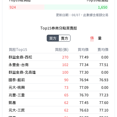
924
1,650
更新日期：08/07，此數據含鉅額交易
Top15券商分點買賣超
價
量
買方
賣方
買超Top15
買超(張)
買均價
賣均價
群益金鼎-西松
270
77.49
0.00
永豐金-台南
102
77.34
77.51
群益金鼎-北高雄
100
77.30
0.00
國泰-館前
90
76.94
76.93
元大-桃興
73
77.09
0.00
兆豐-三重
65
76.70
77.23
凱基
62
77.45
77.60
元大-三民
62
76.63
77.10