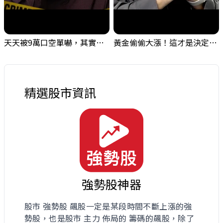
天天被9萬口空單嚇，其實你盯錯地方了｜Mr.Jimmy高志銘 #台股 #外資期貨 #融資
黃金偷偷大漲！這才是決定台股生死的「真風向球」！｜Mr.Jimmy高志銘 #黃金 #美元指數 #聯準會
精選股市資訊
強勢股神器
股市 強勢股 飆股一定是某段時間不斷上漲的強
勢股，也是股市 主力 佈局的 籌碼的飆股，除了