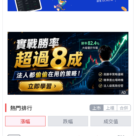
AD
熱門排行
上市
上櫃
合併
漲幅
跌幅
成交值