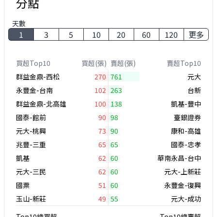
分點
天數
1
3
5
10
20
60
120
更多
買超Top10
買超(張)
賣超(張)
賣超Top10
群益金鼎-西松
270
761
元大
永豐金-台南
102
263
台新
群益金鼎-北高雄
100
138
凱基-豐中
國泰-館前
90
98
臺銀證券
元大-桃興
73
90
康和-高雄
兆豐-三重
65
65
國泰-忠孝
凱基
62
60
華南永昌-台中
元大-三民
62
60
元大-上新莊
國票
51
60
永豐金-復興
玉山-新莊
49
55
元大-成功
Top10總買超
Top10總賣超