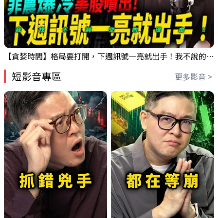
【貪婪時間】格局要打開，下週訊號一亮就出手！我不說的話還真一堆人不知道！｜錢進大趨勢 Mr.智霖 陳 2026/08/08
短影音專區
更多影音 >