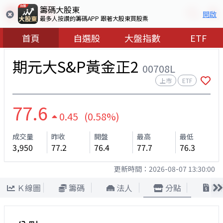
籌碼大股東
開啟
最多人按讚的籌碼APP 跟著大股東買股票
首頁
自選股
大盤指數
ETF
期元大S&P黃金正2
00708L
上市
ETF
77.6
0.45 (0.58%)
成交量
昨收
開盤
最高
最低
3,950
77.2
76.4
77.7
76.3
更新時間：
2026-08-07 13:30:00
Ｋ線圖
籌碼
法人
分點
股