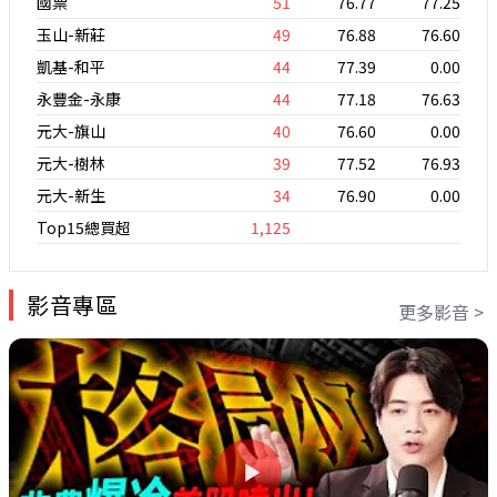
國票
51
76.77
77.25
玉山-新莊
49
76.88
76.60
凱基-和平
44
77.39
0.00
永豐金-永康
44
77.18
76.63
元大-旗山
40
76.60
0.00
元大-樹林
39
77.52
76.93
元大-新生
34
76.90
0.00
Top15總買超
1,125
影音專區
更多影音 >