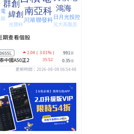
台股狂飆1200點，但還有兩關沒過｜Mr.Jimmy高志銘 #台股 #期貨 #加權指數
【我被黑了?】是真的聽不懂嗎...還是... #股票分析 #因果分析
撐台股的不是投信，是買ETF的你自己｜Mr.Jimmy高志銘 #ETF #投信買超 #台股
近期查看個股
1.04
( 3.01% )
991
0655L
張
泰中國A50正2
35.52
0.35
億
更新時間：2026-08-08 06:54:48