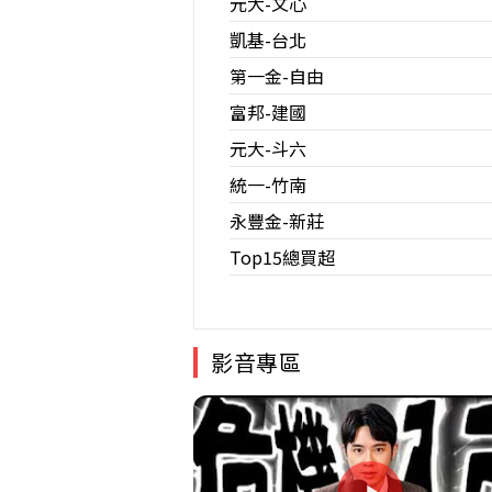
元大-文心
凱基-台北
第一金-自由
富邦-建國
元大-斗六
統一-竹南
永豐金-新莊
Top15總買超
影音專區