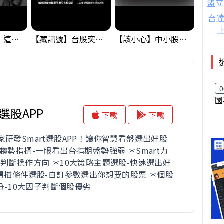
黃金偷偷大漲！這才是決定台股生死的「真風向球」！｜Mr.Jimmy高志銘 #黃金 #美元指數 #聯準會
【藏訊號】台股突破季線，週一我提醒了這個關鍵訊號
【該小心】中小股派對結束 ? 關鍵訊號都指向...
0
國
t選股APP
下載
下載
家研發Smart選股APP！讓你智慧看盤選出好股
趨勢指標-一眼看出台指期盤勢強弱 ＊Smart力
時判斷操作方向 ＊10大策略主題選股-快速選出好
大掃描條件選股-自訂參數選出你想要的股票 ＊個股
評分-10大因子判斷個股優劣