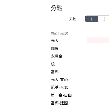
分點
1
3
天數
買超Top10
元大
國票
永豐金
統一
富邦
元大-文心
凱基-台北
第一金-自由
富邦-建國