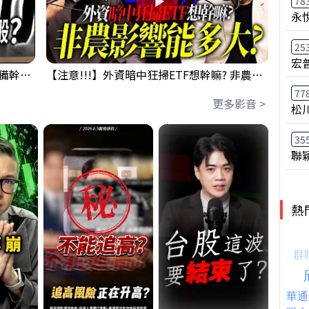
78
永
25
宏
鴻海回測季線是機會還是危機!?下周準備幹大事?｜0807 #3661 #2317 #2317鴻海
【注意!!!】外資暗中狂掃ETF想幹嘛? 非農影響能多大?!｜ Mr.永年 李 / Mr.JIMMY 高志銘 / 理財有夠跩
77
更多影音 >
松
35
聯
熱