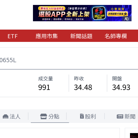
AD
ETF
應用市集
新聞話題
名師專欄
0655L
成交量
昨收
開盤
991
34.48
34.93
法人
分點
股利
新聞