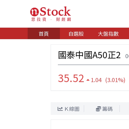
首頁
自選股
大盤指數
國泰中國A50正2
0
35.52
1.04 (3.01%)
Ｋ線圖
籌碼