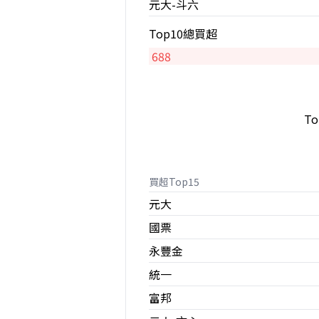
元大-斗六
Top10總買超
688
T
買超Top15
元大
國票
永豐金
統一
富邦