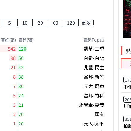
5
10
20
60
120
更多
買超(張)
賣超(張)
賣超Top10
542
120
凱基-三重
98
50
台新-台北
21
43
兆豐-民生
8
38
富邦-新竹
17
7
30
元大-屏東
中
5
24
富邦-竹科
20
3
21
永豐金-嘉義
川
2
20
國泰
35
1
20
元大-太平
柏