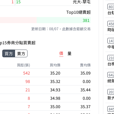
1
15
元大-草屯
80
Top10總賣超
台
381
45
更新日期：08/07，此數據含鉅額交易
時
14
op15券商分點買賣超
中
價
量
買方
賣方
21
台
買超(張)
買均價
賣均價
542
35.20
35.09
64
統
98
35.32
0.00
21
34.93
35.44
20
新
8
34.98
0.00
7
35.00
35.37
84