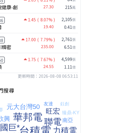
35
悅健康-創
27.30
215
萬
2,105
1.45
( 8.07% )
張
36
普
19.40
0.41
億
【嚇死人】我買了一檔股票後馬上跌停 ! 超神反轉，結局令人傻眼 !｜ Mr.永年 李｜ 盤後講股 Mr.永年 李 2026 / 08 / 07
2,761
17.00
( 7.79% )
張
88
川精密
235.00
6.51
億
4,599
1.75
( 7.67% )
張
50
穎
24.55
1.11
億
更新時間：2026-08-08 06:53:11
門搜尋