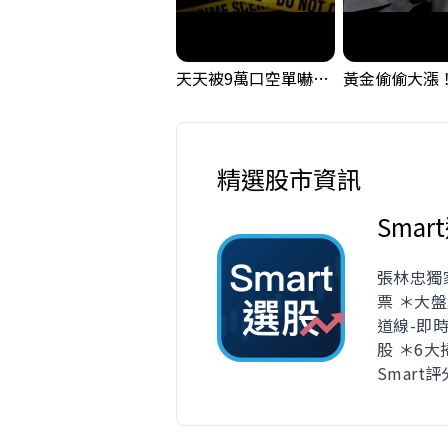
天天被9萬口空單嚇，其實你盯錯地方了｜Mr.Jimmy高志銘 #台股 #外資期貨 #融資
精選股市資訊
Smar
張林忠獨
票 ＊大盤
道線-即
股 ＊6
Smart