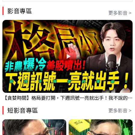
影音專區
更多影音 >
【貪婪時間】格局要打開，下週訊號一亮就出手！我不說的話還真一堆人不知道！｜錢進大趨勢 Mr.智霖 陳 2026/08/08
短影音專區
更多影音 >