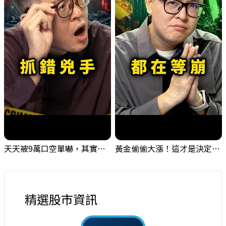
天天被9萬口空單嚇，其實你盯錯地方了｜Mr.Jimmy高志銘 #台股 #外資期貨 #融資
黃金偷偷大漲！這才是決定台股生死的「真風向球」！｜Mr.Jimmy高志銘 #黃金 #美元指數 #聯準會
精選股市資訊