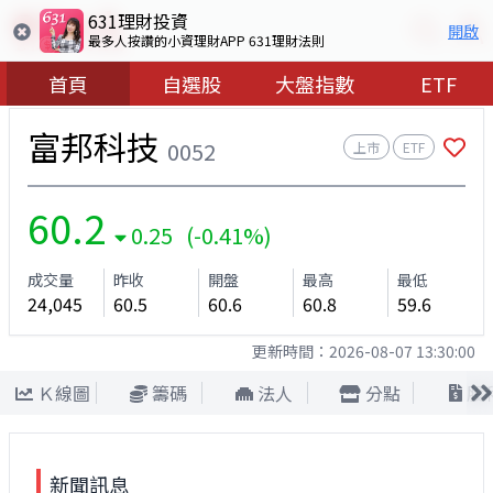
631理財投資
開啟
最多人按讚的小資理財APP 631理財法則
首頁
自選股
大盤指數
ETF
富邦科技
0052
上市
ETF
60.2
0.25 (-0.41%)
成交量
昨收
開盤
最高
最低
24,045
60.5
60.6
60.8
59.6
更新時間：
2026-08-07 13:30:00
Ｋ線圖
籌碼
法人
分點
股
新聞訊息