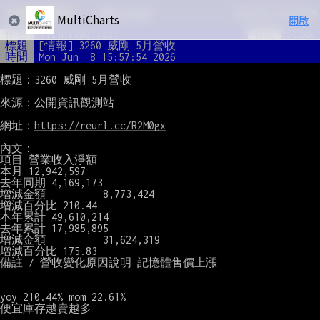
MultiCharts
開啟